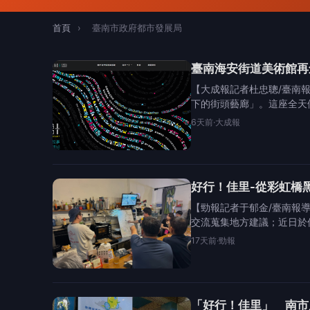
首頁
›
臺南市政府都市發展局
臺南海安街道美術館再
【大成報記者杜忠聰/臺南
下的街頭藝廊」。這座全天
6天前
·
大成報
好行！佳里-從彩虹橋
【勁報記者于郁金/臺南報
交流蒐集地方建議；近日於
17天前
·
勁報
「好行！佳里」 南市