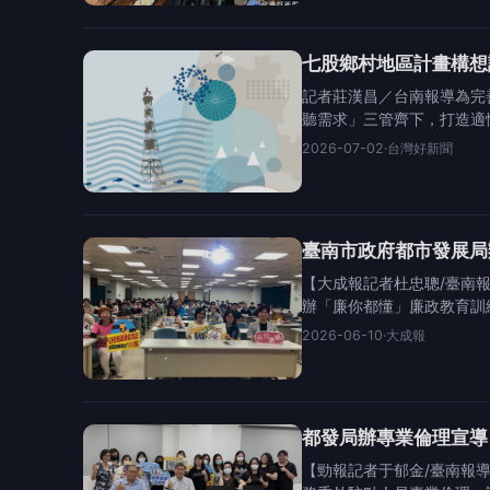
七股鄉村地區計畫構想
記者莊漢昌／台南報導為完
聽需求」三管齊下，打造適
2026-07-02
·
台灣好新聞
臺南市政府都市發展局
【大成報記者杜忠聰/臺南
辦「廉你都懂」廉政教育訓
2026-06-10
·
大成報
都發局辦專業倫理宣導
【勁報記者于郁金/臺南報