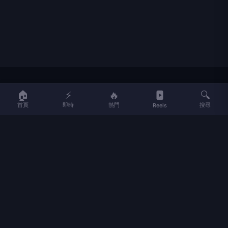
LIFE
生活網
🏠
⚡
🔥
🔍
首頁
即時
熱門
搜尋
Reels
LIFE 生活網是台灣領先的生活資訊平台，提供即時新聞、生活、健康、
財經、娛樂等多元內容。
f
L
▶
📷
新聞分類
新聞
更多內容
生活