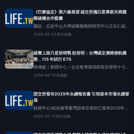
清德於近期公開場合中，以「亞
《巴黎協定》第六條展望 碳交所攜日星專家共商國
際碳權合作藍圖
圖說：左起中山大學碳權服務與研究中心王右仁組
長及蔡宏政主任、臺灣碳權交易所陳脩文總經理、
2026-06-23
·
民生頭條
環境部彭啓明部長、臺灣證券交易所暨臺灣碳權交
易所林修銘董事長、國立政治大學國際經營與貿
碳費上路只是前哨戰 彭啓明：台灣碳定價將接軌國
際，115 年試行 ETS
商傳媒｜新聞中心／台北報導環境部長彭啓明十七
日出席碳定價國際研討會時表示，台灣將以碳費作
2026-06-19
·
商傳媒
為治理基礎，逐步推進總量管制與排放交易制度，
並透過國際合作提高碳市場透明度與連結性。在全
球氣候治理因地緣
證交所發布2025年永續報告書 引領資本市場永續發
展
財經中心/綜合報導臺灣證券交易所已發布2025年永
續報告書，展示證交所落實環境、社會與公司治理
2026-06-17
·
民生頭條
（ESG）之行動成果。本次報告書以兩大永續策略
主軸呈現證交所的永續作為，分別為對