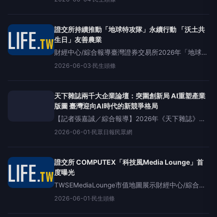
ETF研討會，受邀擔任與談人並與臺灣指數公司(
證交所持續推動「地球特攻隊」永續行動 「沃土共
生日」友善農業
財經中心/綜合報導臺灣證券交易所2026年「地球特
攻隊」SDGs系列活動持續深耕！證交所延續「一地
2026-06-03
·
民生頭條
球、二倡議、三宣導、四行動」的規劃，將永續理
念轉化為貼近日常的具體實踐。繼首
天下雜誌兩千大企業論壇：突圍創新局 AI重塑產業
版圖 臺灣迎向AI時代的新競爭格局
【記者張嘉誠／綜合報導】2026年《天下雜誌》
2000大企業論壇，以「IPO新秀與興櫃黑馬」及
2026-06-01
·
民眾日報民眾網
「群山生態圈」為主軸，觀察這股正在成形的產業
新力量。一方面，越來越多創新企業從興櫃邁向資
證交所 COMPUTEX「科技風Media Lounge」首
度曝光
TWSEMediaLounge市值地圖展示財經中心/綜合報
導臺灣證券交易所今（2026）年再度參與全球科技
2026-06-01
·
民生頭條
盛會COMPUTEX2026，為了迎接