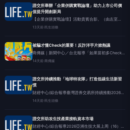
為今
證交所舉辦「企業併購實戰論壇」助力上市公司價
值提升開創新局
【企業併購實戰論壇】活動貴賓合影。（由左至
右）保瑞藥業股份有限公司盛保熙董事長、台灣產
13天前
·
民生頭條
業創生平台黃日燦創辦人暨董事長、臺灣證券交易
所李愛玲總經理及佳世達科技股份有限公司陳其宏
被騙才懂Check的重要！反詐洋芋片掀熱議
商傳媒｜新聞中心／台北報導「如果當初多Check
一下，是不是就不會被騙了？」近年詐騙案件頻
14天前
·
商傳媒
傳，不少民眾都曾在社群分享自己遇到可疑訊息、
假投資、假交友等經驗，也讓「如何提高反詐警
覺」成為網路熱門
證交所持續推動「地球特攻隊」打造低碳生活新習
慣
財經中心/綜合報導臺灣證券交易所持續推動2026年
「地球特攻隊」SDGs系列活動！證交所秉持「一地
14天前
·
民生頭條
球、二倡議、三宣導、四行動」的架構，致力將永
續理念融入企業文化與同仁日
證交所助攻生技產業接軌資本市場
財經中心/綜合報導2026亞洲生技大展上周（16）日