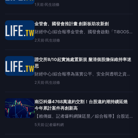
交所、期交所、集保結算所與寶成集團共同贊助屏
1天前
·
民生頭條
東縣來義、瑪家、東港及長治國中等四校足球隊。
財經中心/綜合報導
金管會、國發會推計畫 創新板助攻新創
財經中心/綜合報導金管會、國發會啟動「TiBOOST
創新大步計畫」徵件臺灣創新板(tib-創)助攻新創成
2天前
·
民生頭條
長為呼應打造「亞洲那斯達克」願景，推動「AI新
十大建設」政策，金
證交所8/10起實施處置新規 釐清個股擔保維持率迷
思
財經中心/綜合報導為落實公平、安全與透明之資本
市場管理原則，臺灣證券交易所宣布自115年8月10
2天前
·
民生頭條
日起實施有價證券注意暨處置新規，縮短處置天數
與撮合時間。同時，針對
南亞科爆4768萬違約交割！台股違約潮持續延燒
今年累計案件再創新高
【賴傳媒、記者爆料網陳廷昱／綜合報導】台股近
期劇烈震盪，違約交割案件持續增加。臺灣證券交
5天前
·
記者爆料網
易所公告，記憶體股南亞科（2408）30日遭12家券
商分點通報鉅額違約交割，金額達4768.05萬元，成