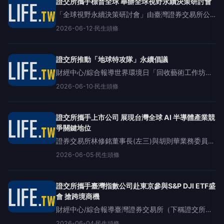
證交所攜手標普全球 舉辦全球視野永續決策研討會
「全球視野永續決策研討會」由臺灣證券交易所公
司治理部陳長惠經理（左二）、
2026-06-12
·
民生頭條
S&amp;PGlobalSustainable1HeadofSustainable1Res
證交所推動「地球特攻隊」永續倡議
財經中心/綜合報導世界環境日「回收藝術工作坊」
實踐循環再生行動臺灣證券交易所2026年「地球特
2026-06-10
·
民生頭條
攻隊」SDGs系列活動掀起綠色浪潮！證交所秉持
「一地球、二倡議、三宣導
證交所攜手上市公司 展現台灣全球 AI 半導體產業競
爭關鍵地位
證券交易所林修銘董事長(左三)與胡則華業務委員
(右三)攜手關鍵半導體企業，包含世芯電子(右一)、
2026-06-05
·
民生頭條
汎銓科技(右二)、南亞科技(左二)與欣興電子(左一)
代表，展現資本與技術整合如
證交所攜手臺灣指數公司赴東京參與S&P DJI ETF盛
會 搶跨境商機
財經中心/綜合報導臺灣證券交易所（下稱證交所）
於6月2日至3日赴東京參加第18屆S&amp;PDJI日本
2026-06-04
·
民生頭條