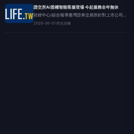
證交所AI股權智能客服登場 今起服務全年無休
財經中心/綜合報導臺灣證券交易所針對上市公司內
部人及持股較大股東，6月1日起推出「AI股權智多
2026-06-01
·
民生頭條
星」的AI問答智能服務，提供24小時專業智能服務!
證交所表示，目前上市