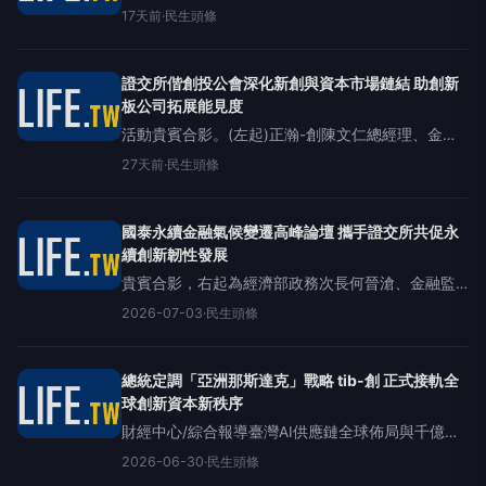
至19日在臺北南港展覽館1館登場。臺灣證券交易所
17天前
·
民生頭條
於展場設置攤位（N1101），以「一般板」及「創新
板」支持生技產業發展為主
證交所偕創投公會深化新創與資本市場鏈結 助創新
板公司拓展能見度
活動貴賓合影。(左起)正瀚-創陳文仁總經理、金萬
林-創陳惠娥董事長、臺灣證券交易所胡則華業務委
27天前
·
民生頭條
員、創投公會暨私募公會邱德成理事長、奧義賽博-
KY創吳明蔚董事長、富田-創
國泰永續金融氣候變遷高峰論壇 攜手證交所共促永
續創新韌性發展
貴賓合影，右起為經濟部政務次長何晉滄、金融監
督管理委員會副主任委員莊秀媛、國泰金控副董事
2026-07-03
·
民生頭條
長蔡宗翰、臺灣證券交易所董事長林修銘、國泰金
控總經理李長庚。（照片：國泰金控提供）
總統定調「亞洲那斯達克」戰略 tib-創 正式接軌全
球創新資本新秩序
財經中心/綜合報導臺灣AI供應鏈全球佈局與千億資
金驅動創新政策雙引擎啟動tib-創成為亞太科技創新
2026-06-30
·
民生頭條
企業接軌國際資本市場的首選平台中華民國總統賴