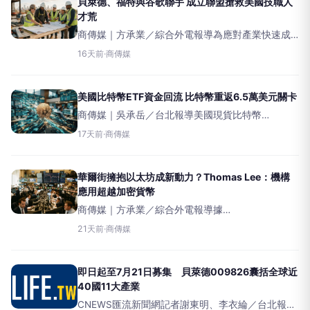
貝萊德、福特與谷歌聯手 成立聯盟搶救美國技職人
才荒
商傳媒｜方承業／綜合外電報導為應對產業快速成
長帶來的人才短缺問題，全球資產管理巨擘貝萊德
16天前
·
商傳媒
（BlackRock）、汽車大廠福特（Ford）、搜尋引擎
巨擘谷歌（Google）以及工作服品牌卡哈特（
美國比特幣ETF資金回流 比特幣重返6.5萬美元關卡
商傳媒｜吳承岳／台北報導美國現貨比特幣
（Bitcoin）指數股票型基金（ETF）上週吸引7,570
17天前
·
商傳媒
萬美元資金淨流入，連續第二週呈現正向趨勢，帶
動比特幣價格於本週一重返65,000美元關卡。
華爾街擁抱以太坊成新動力？Thomas Lee：機構
應用超越加密貨幣
商傳媒｜方承業／綜合外電報導據
BitMINEImmersionTechnologies董事長ThomasLee
21天前
·
商傳媒
指出，華爾街對以太坊（Ethereum）的採納，正成
為推動其成長的新
即日起至7月21日募集 貝萊德009826囊括全球近
40國11大產業
CNEWS匯流新聞網記者謝東明、李衣綸／台北報導