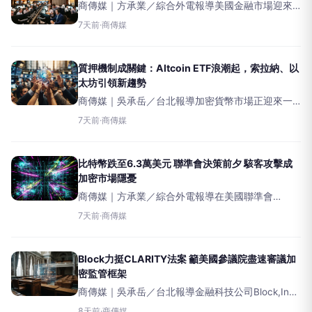
商傳媒｜方承業／綜合外電報導美國金融市場迎來
新競爭者。德州證券交易所
7天前
·
商傳媒
（TexasStockExchange，簡稱TXSE）已於7月6日
正式啟動盤中交易，總部位於達拉斯的這家新交
質押機制成關鍵：Altcoin ETF浪潮起，索拉納、以
太坊引領新趨勢
商傳媒｜吳承岳／台北報導加密貨幣市場正迎來一
股另類加密貨幣ETF（AltcoinETF）浪潮，與初期僅
7天前
·
商傳媒
提供價格曝險的產品不同，具備「質押收益」功能
的ETF正成為市場上區分產品優劣的關鍵特
比特幣跌至6.3萬美元 聯準會決策前夕 駭客攻擊成
加密市場隱憂
商傳媒｜方承業／綜合外電報導在美國聯準會
（FederalReserve）備受關注的利率決策會議結束
7天前
·
商傳媒
前，比特幣價格近期表現疲軟。本週稍早，比特幣
曾跌至63,400美元，創下11天以來的
Block力挺CLARITY法案 籲美國參議院盡速審議加
密監管框架
商傳媒｜吳承岳／台北報導金融科技公司Block,Inc.
於昨日（29日）正式表態支持美國數位資產市場結
8天前
·
商傳媒