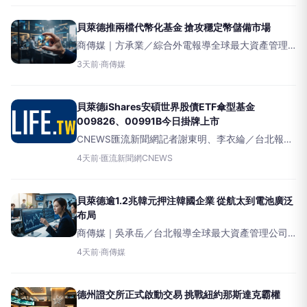
值得注意的是，高配息不再只是非投資等級債券的
專屬優勢，部
貝萊德推兩檔代幣化基金 搶攻穩定幣儲備市場
商傳媒｜方承業／綜合外電報導全球最大資產管理
公司貝萊德（BlackRock）週一（8月3日）宣布推
3天前
·
商傳媒
出兩檔代幣化貨幣市場基金，旨在擴大其在數位資
產領域的影響力，特別是瞄準不斷成長的穩定幣儲
備管理
貝萊德iShares安碩世界股債ETF傘型基金
009826、00991B今日掛牌上市
CNEWS匯流新聞網記者謝東明、李衣綸／台北報導
台、韓股市近期明顯回檔，但全球市場並未同步轉
4天前
·
匯流新聞網CNEWS
弱。包括香港、英國、德國等股市於7月份仍繳出正
報酬，顯示資金並未離場，而是持續在不同市場間
輪動。在市場領
貝萊德逾1.2兆韓元押注韓國企業 從航太到電池廣泛
布局
商傳媒｜吳承岳／台北報導全球最大資產管理公司
之一的貝萊德（BlackRock）近期大幅增加對韓國企
4天前
·
商傳媒
業的投資，特別是成為韓國航空宇宙產業（KAI）與
電池材料供應商EcoPro的主要股東。截至20
德州證交所正式啟動交易 挑戰紐約那斯達克霸權