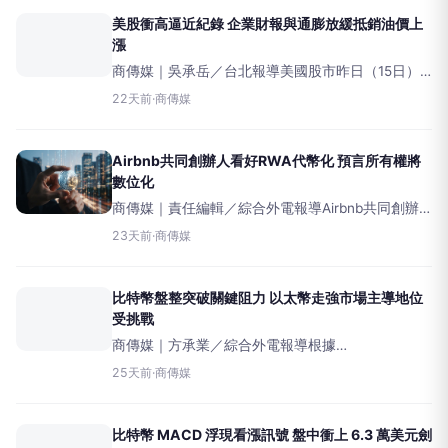
受到
美股衝高逼近紀錄 企業財報與通膨放緩抵銷油價上
漲
商傳媒｜吳承岳／台北報導美國股市昨日（15日）
在企業財報亮眼和通膨數據放緩的雙重利多帶動下
22天前
·
商傳媒
全面上揚，標普500指數更逼近歷史高點，儘管中東
地區衝突導致油價持續攀升。昨日收盤，標普50
Airbnb共同創辦人看好RWA代幣化 預言所有權將
數位化
商傳媒｜責任編輯／綜合外電報導Airbnb共同創辦
人BrianChesky（BrianChesky）日前公開表示，他
23天前
·
商傳媒
極度看好將有形資產轉化為數位代幣的「現實世界
資產（RWA）代幣化」趨勢，
比特幣盤整突破關鍵阻力 以太幣走強市場主導地位
受挑戰
商傳媒｜方承業／綜合外電報導根據
《TechStock²》報導，截至週日，比特幣價格在
25天前
·
商傳媒
64,100美元附近盤整，此前美國針對荷莫茲海峽附
近的伊朗軍事目標發動新一波空襲。儘管地緣政治
緊張，但加
比特幣 MACD 浮現看漲訊號 盤中衝上 6.3 萬美元劍