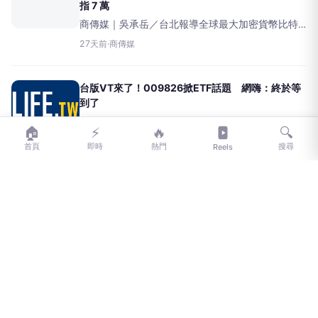
指 7 萬
商傳媒｜吳承岳／台北報導全球最大加密貨幣比特
幣（Bitcoin）近日走勢強勁，其MACD（移動平均
27天前
·
商傳媒
線收斂發散指標）已浮現看漲訊號，市場分析預期
價格有望突破7萬美元大關。根據《C
台版VT來了！009826掀ETF話題 網嗨：終於等
到了
CNEWS匯流新聞網記者李映萱、李衣綸／台北報導
🏠
⚡
🔥
🔍
想投資全球股市，過去只能透過複委託買美股VT等
29天前
·
匯流新聞網CNEWS
首頁
即時
熱門
搜尋
Reels
海外ETF，換匯、稅務、操作門檻讓不少台灣投資人
卻步。貝萊德投信推出「貝萊德iShares安碩世界股
票
先鋒集團尋數位資產主管 布局代幣化與穩定幣策略
商傳媒｜吳承岳／台北報導全球最大資產管理公司
之一的先鋒集團（Vanguard），近期展開招募數位
2026-07-08
·
商傳媒
資產主管，以推動其在代幣化（tokenization）、穩
定幣（stablecoins）以及區塊
Ondo Finance 首度依 SEC 框架將貝萊德 ETF 上鏈
美光股也入列
商傳媒｜吳承岳／台北報導OndoFinance於本週四
（7月2日）宣布，已成功在以太坊區塊鏈上部署代