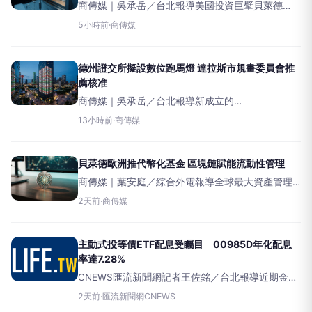
商傳媒｜吳承岳／台北報導美國投資巨擘貝萊德
（BlackRock）旗下的DecarbonizationPartners基
5小時前
·
商傳媒
金，首度投資日本減碳新創公司AsueneInc.，助其
完成規模達
德州證交所擬設數位跑馬燈 達拉斯市規畫委員會推
薦核准
商傳媒｜吳承岳／台北報導新成立的
TexasStockExchange（TXSE）正朝著在達拉斯市
13小時前
·
商傳媒
區地標建築BankofAmericaToweratParkside設置數
位股票
貝萊德歐洲推代幣化基金 區塊鏈賦能流動性管理
商傳媒｜葉安庭／綜合外電報導全球最大資產管理
公司貝萊德（BlackRock）昨日（4日）宣布，已於
2天前
·
商傳媒
歐洲市場推出其首個代幣化基金存取服務。這項創
新服務旨在將傳統基金股份轉換成區塊鏈上的數位
代幣，
主動式投等債ETF配息受矚目 00985D年化配息
率達7.28%
CNEWS匯流新聞網記者王佐銘／台北報導近期金融
市場震盪加劇，加上通膨逐步降溫、債券殖利率仍
2天前
·
匯流新聞網CNEWS
維持相對高檔，債券ETF再度成為投資人關注焦點。