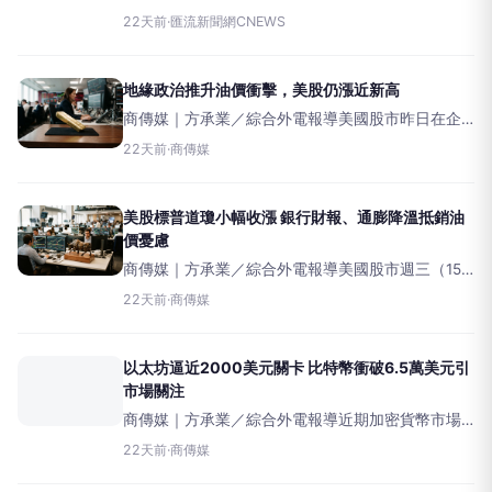
費城半導體指數，自今年6月22日觸及高點以來，全
22天前
·
匯流新聞網CNEWS
球股市正上演一場「非AI類股接棒」，這波換手在7
月中旬持續甚至加劇。貝萊德投信表示，這證明AI
時代的
地緣政治推升油價衝擊，美股仍漲近新高
商傳媒｜方承業／綜合外電報導美國股市昨日在企
業財報表現強勁與通膨數據降溫的雙重利多下上
22天前
·
商傳媒
揚，標普500指數收盤距離上月創下的歷史高點僅
0.5%。然而，中東地區的地緣政治緊張情勢升級，
導致國際油價
美股標普道瓊小幅收漲 銀行財報、通膨降溫抵銷油
價憂慮
商傳媒｜方承業／綜合外電報導美國股市週三（15
日）整體微幅收高，主要受惠於大型銀行財報亮
22天前
·
商傳媒
眼，以及生產者物價指數（PPI）顯示通膨降溫，這
些利好因素抵銷了中東地緣政治緊張推升油價所帶
來的壓力。然
以太坊逼近2000美元關卡 比特幣衝破6.5萬美元引
市場關注
商傳媒｜方承業／綜合外電報導近期加密貨幣市場
波動加劇，以太坊價格已突破關鍵阻力位，顯示可
22天前
·
商傳媒
能進一步朝2,000美元邁進。同時，比特幣在美國通
膨數據趨緩後，盤中也重新站上65,000美元大關，