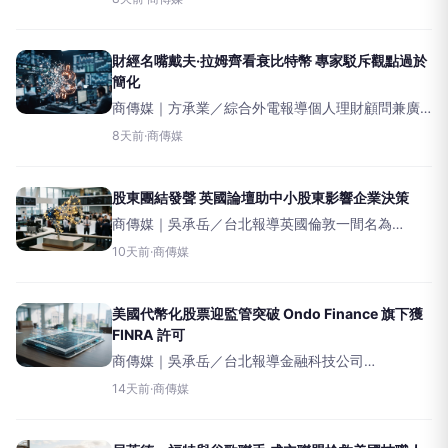
構法案——CLARITYAct，並已致函美國參議院，敦
促參議院全面審議這項法案。
財經名嘴戴夫·拉姆齊看衰比特幣 專家駁斥觀點過於
簡化
商傳媒｜方承業／綜合外電報導個人理財顧問兼廣
播節目主持人戴夫·拉姆齊（DaveRamsey）近日再
8天前
·
商傳媒
度發表對比特幣的負面言論，稱其為「時尚」且
「比垃圾還蠢」，不應納入任何財富規劃中。此番
評論立
股東團結發聲 英國論壇助中小股東影響企業決策
商傳媒｜吳承岳／台北報導英國倫敦一間名為
TheInvestorForumCic的非營利組織，透過匯集機
10天前
·
商傳媒
構投資人的股權與聲音，已在過去十二年來有效影
響英國上市公司的董事會決策。該論壇的
美國代幣化股票迎監管突破 Ondo Finance 旗下獲
FINRA 許可
商傳媒｜吳承岳／台北報導金融科技公司
OndoFinance的子公司OasisProMarkets，於週四獲
14天前
·
商傳媒
得美國金融業監管局（FINRA）的重大批准，未來可
向美國的金融機構與散戶投