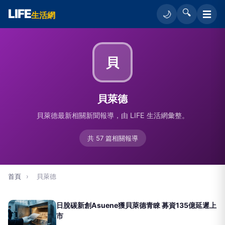
LIFE
🔍
☰
🌙
生活網
貝
貝萊德
貝萊德最新相關新聞報導，由 LIFE 生活網彙整。
共 57 篇相關報導
首頁
›
貝萊德
日脫碳新創Asuene獲貝萊德青睞 募資135億延遲上
市