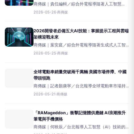
商傳媒｜責任編輯／綜合外電報導隨著人工智慧
（AI）技術不斷突破，對創業者而言，AI已不再是可
2026-05-26
·
商傳媒
有可無的工具，如何有效運用以降低營運成本、提
升效率並加速規模擴張，成為當前重要的課題。最
新的AI進展
2026開發者必備五大AI技能：掌握提示工程與雲端
架構迎戰未來
商傳媒｜葉安庭／綜合外電報導隨著生成式人工智
慧（AI）浪潮席捲全球軟體開發領域，欲在2026年
2026-05-25
·
商傳媒
職涯中脫穎而出的開發者，關鍵在於能否有效運用
AI工具。市場數據顯示，具備AI技能的專業人士薪資
較傳
全球電動車銷量突破兩千萬輛 美國市場停滯、中國
帶頭領跑
商傳媒｜記者顏康寧／台北報導全球電動車市場持
續成長，但區域分化更加明顯。根據國際能源署IEA
2026-05-21
·
商傳媒
最新GlobalEVOutlook2026資料，2025年全球電動
車銷量年增約20%，突破2,
「RAMageddon」衝擊記憶體供應鏈 AI浪潮推升
筆電與手機價格
商傳媒｜何映辰／台北報導人工智慧（AI）技術的
爆炸性發展正為科技產業帶來一場名為