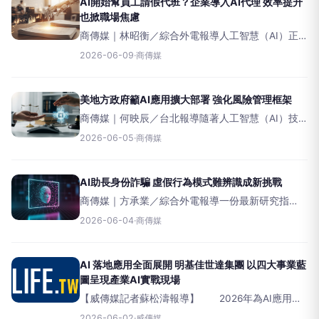
AI開始幫員工請假代班？企業導入AI代理 效率提升
也掀職場焦慮
商傳媒｜林昭衡／綜合外電報導人工智慧（AI）正
逐步走進企業日常營運。過去AI主要協助資料分
2026-06-09
·
商傳媒
析、客服與內容生成，如今企業開始導入更進一步
的「AI代理（AIAgent）」，在員工休假期間代為處
理
美地方政府籲AI應用擴大部署 強化風險管理框架
商傳媒｜何映辰／台北報導隨著人工智慧（AI）技
術快速變革各行各業，美國地方政府正被敦促將現
2026-06-05
·
商傳媒
有的AI試點計畫，從單獨測試轉向全州範圍的廣泛
部署。然而，要實現這一目標，必須同步建立健全
的治理與風險
AI助長身份詐騙 虛假行為模式難辨識成新挑戰
商傳媒｜方承業／綜合外電報導一份最新研究指
出，現今的身份詐騙不再僅限於偽造文件或竊取憑
2026-06-04
·
商傳媒
證，而是正透過深度偽造（deepfake）技術和人工
智慧（AI）代理，以幾可亂真的方式模仿真實行
為，對企業
AI 落地應用全面展開 明基佳世達集團 以四大事業藍
圖呈現產業AI實戰現場
【威傳媒記者蘇松濤報導】 2026年為AI應用實
踐爆發年，AI正式從雲端的數位助理轉化為生活、
2026-06-02
·
威傳媒