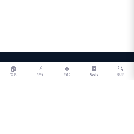
工作產出？
LIFE
生活網
🏠
⚡
🔥
🔍
首頁
即時
熱門
搜尋
Reels
LIFE 生活網是台灣領先的生活資訊平台，提供即時新聞、生活、健康、
財經、娛樂等多元內容。
f
L
▶
📷
新聞分類
新聞