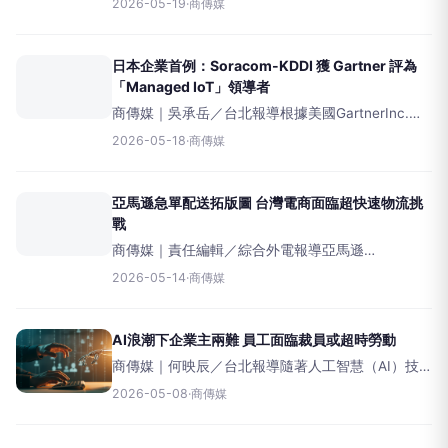
2026-05-19
·
商傳媒
「RAMageddon」的新危機。這個術語指的是全球
記憶體晶片短缺現象，導致筆記型電腦、智慧型手
機等電子設備的價
日本企業首例：Soracom-KDDI 獲 Gartner 評為
「Managed IoT」領導者
商傳媒｜吳承岳／台北報導根據美國GartnerInc.
（Gartner,Inc.）於5月4日發布的「全球託管物聯網
2026-05-18
·
商傳媒
（ManagedIoT）連接服務魔力象限」報告，
Soracom
亞馬遜急單配送拓版圖 台灣電商面臨超快速物流挑
戰
商傳媒｜責任編輯／綜合外電報導亞馬遜
（Amazon）於週二宣布，將其「AmazonNow」30
2026-05-14
·
商傳媒
分鐘快速到貨服務擴展至美國數十個城市，範圍涵
蓋西雅圖、費城、亞特蘭大及達拉斯-沃思堡都會區
等地。
AI浪潮下企業主兩難 員工面臨裁員或超時勞動
商傳媒｜何映辰／台北報導隨著人工智慧（AI）技
術的快速發展，企業高層正陷入一項艱難的決策困
2026-05-08
·
商傳媒
境：究竟該藉由AI大幅裁減人力以節省成本，抑或
維持現有員工人數，但利用AI要求員工達成更高的