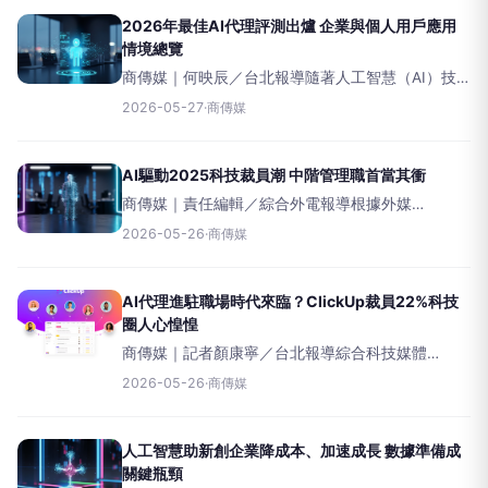
2026年最佳AI代理評測出爐 企業與個人用戶應用
情境總覽
商傳媒｜何映辰／台北報導隨著人工智慧（AI）技
術持續快速演進，AI代理程式正從簡單的問答工
2026-05-27
·
商傳媒
具，轉變為能獨立執行程式碼編寫、客戶支援、自
動化及銷售等多種複雜任務的智慧軟體。根據
《Memeburn
AI驅動2025科技裁員潮 中階管理職首當其衝
商傳媒｜責任編輯／綜合外電報導根據外媒
《mint》報導，2025年科技業的裁員潮，與過往因
2026-05-26
·
商傳媒
疫情導致的過度招聘、廣告市場放緩或經濟衰退擔
憂所引發的裁員有顯著不同。本次裁員日益受到人
工智慧（AI
AI代理進駐職場時代來臨？ClickUp裁員22%科技
圈人心惶惶
商傳媒｜記者顏康寧／台北報導綜合科技媒體
《TechCrunch》與《BusinessInsider》報導，協作
2026-05-26
·
商傳媒
軟體獨角獸新創企業ClickUp執行長ZebEvans近日
在社群平台
人工智慧助新創企業降成本、加速成長 數據準備成
關鍵瓶頸