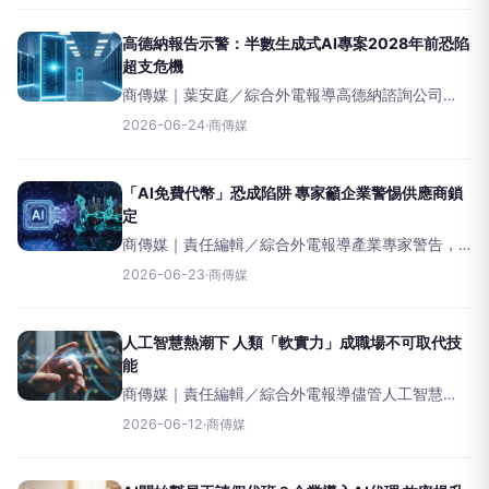
名軟體開發人員的年薪。此一趨勢正讓企業面臨A
高德納報告示警：半數生成式AI專案2028年前恐陷
超支危機
商傳媒｜葉安庭／綜合外電報導高德納諮詢公司
（Gartner）最新報告指出，企業將生成式人工智慧
2026-06-24
·
商傳媒
（GenAI）專案從實驗階段推進到實際生產應用時，
可能面臨嚴重的預算超支風險。報告預測，由於架
構選
「AI免費代幣」恐成陷阱 專家籲企業警惕供應商鎖
定
商傳媒｜責任編輯／綜合外電報導產業專家警告，
企業應警惕人工智慧（AI）供應商提供的免費或低
2026-06-23
·
商傳媒
價「AI代幣」（Token）優惠，這類策略可能導致企
業過度依賴單一供應商，面臨難以擺脫的「供應商
鎖定」
人工智慧熱潮下 人類「軟實力」成職場不可取代技
能
商傳媒｜責任編輯／綜合外電報導儘管人工智慧
（AI）技術持續快速發展，職場專家們普遍認為，AI
2026-06-12
·
商傳媒
仍有其局限性，尤其在處理複雜情境與展現人類獨
特情感方面。許多企業在實際導入AI後，也因其高
昂成本和應