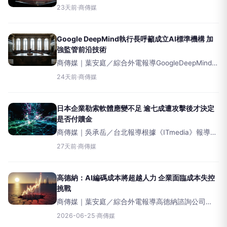
域的應用持續受企業法律團隊關注，然而許多投資
23天前
·
商傳媒
案卻難以突破實驗階段。根據高德納諮詢公司
（Gartner）2024年的預測，截至2025年底，至少
有三
Google DeepMind執行長呼籲成立AI標準機構 加
強監管前沿技術
商傳媒｜葉安庭／綜合外電報導GoogleDeepMind執
行長德米斯·哈薩比斯（DemisHassabis）週二再度
24天前
·
商傳媒
提出倡議，呼籲由美國政府主導，成立一個專注於
人工通用智慧（AGI，具備
日本企業勒索軟體應變不足 逾七成遭攻擊後才決定
是否付贖金
商傳媒｜吳承岳／台北報導根據《ITmedia》報導，
資訊科技研究與顧問公司Gartner今年2月針對日本
27天前
·
商傳媒
400名、任職於員工數500人以上企業的IT及資安主
管進行調查，結果顯示，日本企業在勒索
高德納：AI編碼成本將超越人力 企業面臨成本失控
挑戰
商傳媒｜葉安庭／綜合外電報導高德納諮詢公司
（Gartner）最新預測指出，到2028年，人工智慧
2026-06-25
·
商傳媒
（AI）輔助軟體開發的平均成本，恐將超越聘請一