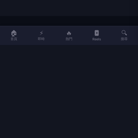
LIFE
生活網
🏠
⚡
🔥
🔍
首頁
即時
熱門
搜尋
Reels
LIFE 生活網是台灣領先的生活資訊平台，提供即時新聞、生活、健康、
財經、娛樂等多元內容。
f
L
▶
📷
新聞分類
新聞
更多內容
生活
地方新聞
健康
關於 LIFE
國際新聞
財經
合作夥伴