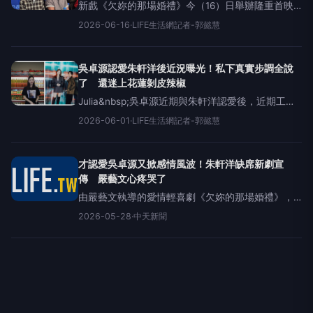
新戲《欠妳的那場婚禮》今（16）日舉辦隆重首映
會，劇組演員齊聚一堂。日前男星朱軒洋與吳卓源
2026-06-16
·
LIFE生活網記者-郭懿慧
認愛後，爆出朱軒洋在與吳卓源交往期間，曾與同
劇的混血女星蒲禾菲多次於戲外私約，甚至引發蒲
禾菲當時的正宮男友余晉
吳卓源認愛朱軒洋後近況曝光！私下真實步調全說
了 還迷上花蓮剝皮辣椒
Julia&nbsp;吳卓源近期與朱軒洋認愛後，近期工作
行程充實。今年2月剛在日本市場第一次以迷你專輯
2026-06-01
·
LIFE生活網記者-郭懿慧
初試啼聲，與日本知名製作人STUTS發行了名為
STUTS&nbsp;&times;&nbsp;Ju
才認愛吳卓源又掀感情風波！朱軒洋缺席新劇宣
傳 嚴藝文心疼哭了
由嚴藝文執導的愛情輕喜劇《欠妳的那場婚禮》，
集結張孝全、蘇慧倫、謝盈萱、姚淳耀與黃迪揚等
2026-05-28
·
中天新聞
實力派演員。28日舉行記者會，全體演員到齊，唯
獨飾演男主角年輕版的朱軒洋缺席，導演嚴藝文談
到朱軒洋近期深陷風波時