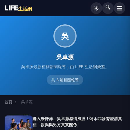
LIFE
🔍
☰
☀️
生活網
吳
吳卓源
吳卓源最新相關新聞報導，由 LIFE 生活網彙整。
共 3 篇相關報導
首頁
›
吳卓源
捲入朱軒洋、吳卓源感情風波！蒲禾菲發聲澄清真
相 親揭與男方真實關係