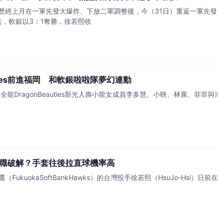
歷經上月在一軍先發大爆炸、下放二軍調整後，今（31日）重返一軍先發
送，軟銀以3：1奪勝，徐若熙收
auties前進福岡 和軟銀啦啦隊夢幻連動
味全龍DragonBeauties新光人壽小龍女成員李多慧、小映、林襄、菲菲與
職破解？手套往後拉直球機率高
軟銀鷹（FukuokaSoftBankHawks）的台灣投手徐若熙（HsuJo-Hs