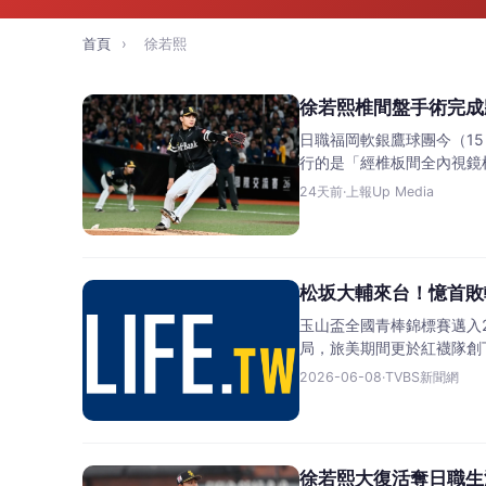
首頁
›
徐若熙
徐若熙椎間盤手術完成
日職福岡軟銀鷹球團今（1
行的是「經椎板間全內視鏡椎間盤
24天前
·
上報Up Media
松坂大輔來台！憶首敗
玉山盃全國青棒錦標賽邁入
局，旅美期間更於紅襪隊創
2026-06-08
·
TVBS新聞網
徐若熙大復活奪日職生