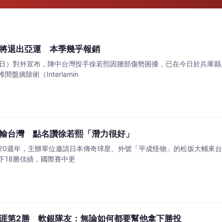
將退出亞運 本季幾乎報銷
5日）對外宣布，陣中台灣投手徐若熙因腰部傷勢困擾，已在今日於兵庫
摘除術（Interlamin
輸台灣 點名讚徐若熙「潛力很好」
20週年，主辦單位邀請日本傳奇球星、外號「平成怪物」的松坂大輔來台站
下18勝佳績，國際賽中更
涯第2勝 軟銀隊友：無論如何都要幫他拿下勝投