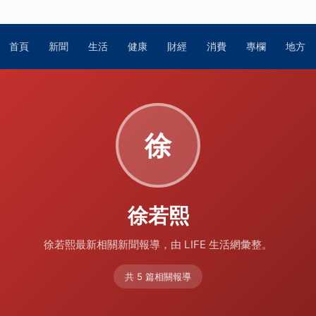
首頁
新聞
生活
健康
財經
消費
專欄
地方
徐
徐若熙
徐若熙最新相關新聞報導，由 LIFE 生活網彙整。
共 5 篇相關報導