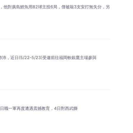
，他對廣島鯉魚用82球主投6局，僅被敲3支安打無失分，另
沛沛，近日(5/22-5/23)受邀前往福岡軟銀鷹主場參與
i）日前在日職一軍再度遭遇震撼教育，4日對西武獅