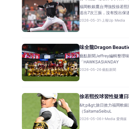
福岡軟銀鷹台灣強投徐若熙
送出7次三振，沒有投出保
2026-05-31
·
上報Up Media
味全龍Dragon Be
藝點新聞Jeffrey編輯整理
「HAWKSASIANDAY
2026-05-26
·
藝點新聞
徐若熙投球習性疑遭日
&lt;p&gt;旅日效力福岡
（SaitamaSeibuL
2026-05-06
·
I-Media 愛傳媒