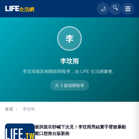
LIFE
🔍
☰
🌙
生活網
李
李玟雨
李玟雨最新相關新聞報導，由 LIFE 生活網彙整。
共 3 篇相關報導
首頁
›
李玟雨
被拱脫衣秒喊下次見！李玟雨秀結實手臂掀暴動
鬆口想推台版新曲