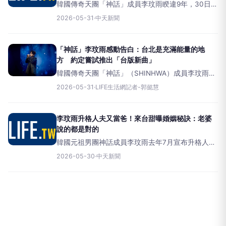
韓國傳奇天團「神話」成員李玟雨睽違9年，30日在
台北舉辦的個人粉絲見面會，現場吸引了大批忠實
2026-05-31
·
中天新聞
歌迷齊聚。寵粉的他更在活動尾聲，向台灣歌迷們
約定，未來有機會會嘗試做「台版新曲」讓大家相
當期待。「神話」成
「神話」李玟雨感動告白：台北是充滿能量的地
方 約定嘗試推出「台版新曲」
韓國傳奇天團「神話」（SHINHWA）成員李玟雨
（M），今（30）日於台北CLAPPERSTUDIO火熱
2026-05-31
·
LIFE生活網記者-郭懿慧
展開
【2026M&rsquo;sNewChapterFanmeetinginTAI
李玟雨升格人夫又當爸！來台甜曝婚姻秘訣：老婆
說的都是對的
韓國元祖男團神話成員李玟雨去年7月宣布升格人夫
後，12月再迎來人生新身份，正式成為新手爸爸。
2026-05-30
·
中天新聞
他睽違9年再度以個人身分來台舉辦
《2026M’sNewChapterFanmeetinginTA