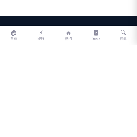
LIFE
生活網
🏠
⚡
🔥
🔍
首頁
即時
熱門
搜尋
Reels
LIFE 生活網是台灣領先的生活資訊平台，提供即時新聞、生活、健康、
財經、娛樂等多元內容。
f
L
▶
📷
新聞分類
新聞
更多內容
生活
地方新聞
健康
關於 LIFE
國際新聞
財經
合作夥伴