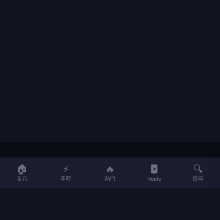
LIFE
生活網
🏠
⚡
🔥
🔍
首頁
即時
熱門
搜尋
Reels
LIFE 生活網是台灣領先的生活資訊平台，提供即時新聞、生活、健康、
財經、娛樂等多元內容。
f
L
▶
📷