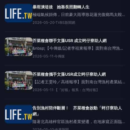
人力，將逐步投入在地
暴雨潰堤後 她靠長照翻轉人生
極端氣候頻傳，日前豪大雨導致花蓮光復鄉馬太鞍
溪水位再度暴漲，勾起居民對去年潰堤洪災的驚恐
2026-05-20
·
TVBS新聞網
記憶，也讓偏鄉高齡照顧問題再度浮上檯面。風雨
無情，人間有愛。日前花蓮光復鄉馬太鞍溪水位再
度暴漲，
芥菜種會聯手文藻USR 成立蚵仔寮助人網
&nbsp;【今傳媒/記者李祖東報導】面對南台灣漁村
產業結構轉型與家庭照顧功能轉弱的挑戰，文藻外
2026-05-11
·
今傳媒
語大學的「文藻螺絲釘‧鏈結世界心－科技送暖、永
續傳情」USR計畫團隊，與基督教芥菜種會合作，
於9日
芥菜種會攜手文藻USR成立蚵仔寮助人網
【記者王雯玲／高雄報導】面對南台灣漁村產業結
構轉型與家庭照顧功能轉弱的挑戰，文藻外語大學
2026-05-11
·
【『好報』報系：台灣好報】
的「文藻螺絲釘‧鏈結世界心－科技送暖、永續傳
情」USR計畫團隊，與基督教芥菜種會合作，於9日
正式成立
告別漁村陪伴斷層！ 芥菜種會啟動「蚵仔寮助人
網」
隨著北高雄梓官區漁村產業變遷，在地家庭正面臨
青壯年外移與照顧功能轉弱的嚴峻挑戰。基督教芥
2026-05-10
·
中廣新聞