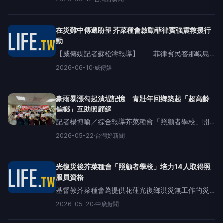
活中斷與心理創傷等挑戰，急需緊急物資與後續支
持。(圖／PHILRADS提供)國際人道救援警報響起！
菲律賓民答那峨
在災難中傳遞盼望 芥菜種會啟動菲律賓強震救援行
動
【威傳媒記者蘇松濤報導】 菲律賓民答那峨島8
日上午發生規模7.8強震，造成36人死亡、167人受
2026-06-10
·
威傳媒
傷、4人失蹤，影響超過14萬人，至今仍有逾4萬人
無家可歸。地震造成大量房屋倒塌與基礎設施受
損，
豪雨暴漲勾起潰堤記憶 青壯年回鄉築起「超高齡
偏鄉」互助照顧網
記者楊博喻／綜合報導芥菜種會「照顧者學校」開
設「照顧服務員資格訓練」，14位學員順利結業，
2026-05-22
·
台灣好新聞
投入在地照顧支持網絡。（芥菜種會提供）極端氣
候頻傳，日前豪大雨導致花蓮光復鄉馬太鞍溪水位
再度暴漲，不僅勾起居民
光復災後芥菜種會「照顧者學校」培力14人取得照
服員資格
基督教芥菜種會為提供花蓮光復鄉洪災無工作的災
民一個職訓機會，於災後「扶立」階段推動「照顧
2026-05-20
·
中廣新聞
者學校」開設「照顧服務員資格訓練」，日前成功
協助14位學員取得照服員資格，其中11位為青壯年