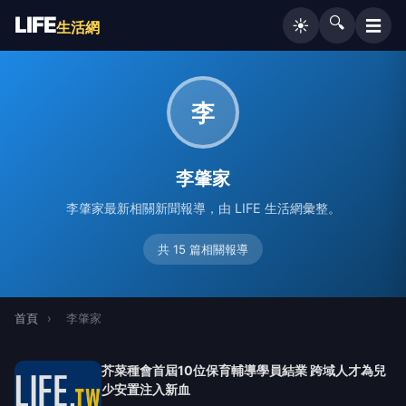
LIFE
🔍
☰
☀️
生活網
李
李肇家
李肇家最新相關新聞報導，由 LIFE 生活網彙整。
共 15 篇相關報導
首頁
›
李肇家
芥菜種會首屆10位保育輔導學員結業 跨域人才為兒
少安置注入新血