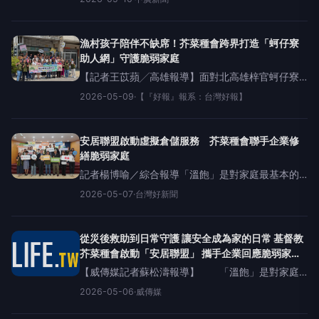
菜種會宣佈正式啟動「蚵仔寮助人網」，與文藻外
語大學合作，將兒少陪伴服務延伸為全方位支持家
庭的「三福助人網」，期盼
漁村孩子陪伴不缺席！芥菜種會跨界打造「蚵仔寮
助人網」守護脆弱家庭
【記者王苡蘋╱高雄報導】面對北高雄梓官蚵仔寮
漁村青壯人口外移、家庭照顧功能弱化等問題，基
2026-05-09
·
【『好報』報系：台灣好報】
督教芥菜種會9日正式啟動「蚵仔寮助人網」，串聯
學校、企業、教會與社區資源，從兒少陪伴延伸至
家庭支持，
安居聯盟啟動虛擬倉儲服務 芥菜種會聯手企業修
繕脆弱家庭
記者楊博喻／綜合報導「溫飽」是對家庭最基本的
生活需求，然而許多脆弱家庭面對營養缺口的風
2026-05-07
·
台灣好新聞
險，甚至長期生活在房舍滲漏、壁癌、老舊電路、
學習環境不佳的環境，影響身心健康、居住安全與
兒少學習發展。基督教芥菜種
從災後救助到日常守護 讓安全成為家的日常 基督教
芥菜種會啟動「安居聯盟」 攜手企業回應脆弱家庭
居住困境
【威傳媒記者蘇松濤報導】 「溫飽」是對家庭
最基本的生活需求，然而許多脆弱家庭面對營養缺
2026-05-06
·
威傳媒
口的風險，甚至長期生活在房舍滲漏、壁癌、老舊
電路、學習環境不佳的環境，影響身心健康、居住