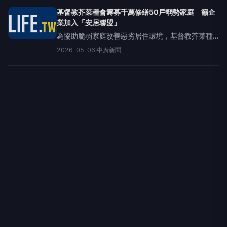
安全與兒少學習發
基督教芥菜種會籌募千萬修繕50戶弱勢家庭 籲企
業加入「安居聯盟」
為協助脆弱家庭改善惡劣居住環境，基督教芥菜種
會今（6）日宣布發起「安居聯盟」，目標籌募新台
2026-05-06
·
中廣新聞
幣1,000萬元專款，用於修繕全台50戶弱勢家庭的房
舍，呼籲更多企業挺身而出，以實際行動發揮影響
力，讓孩子在穩