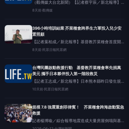
（觀傳媒大台北新聞）【記者蔡宇辰／新北報導】
面對兒少安置機構照顧需求日益多元、專業人力招
8天前
·
觀傳媒
募不易等挑戰，基督教芥菜種會以「照顧者學校」
為服務方針，培育具備兒少發展、情緒支持及創傷
知情能力
396小時培訓結業 芥菜種會跨界生力軍投入兒少安
置照顧
【記者葉柏成／新北報導】基督教芥菜種會首度開
辦「兒童及少年福利機構專業人員─保育輔導人員訓
8天前
·
民眾日報民眾網
練班」，歷經396小時理論與實務課程，首屆10名學
員今〈31〉日完成訓練並取得結業證書。這群來自
科技業
台灣民團啟動救援行動 基督教芥菜種會率先捐萬
美元 攜手日本夥伴投入第一階段救災
【記者王志成／新北報導】日本熊本縣昨日發生規
模七點一強震，熊本縣宇城市與冰川町觀測到最大
10天前
·
民眾日報民眾網
震度七，多處傳出嚴重災情，日本首相表示目前已
知十三人死亡。台灣社福團體二十九日宣布，已攜
手當地合作夥
規模 7.8 強震重創菲律賓！ 芥菜種會跨海啟動緊急
救援
記者楊博喻／綜合報導地震造成大量房屋倒塌與基
礎設施受損，兒童、婦女及長者等脆弱族群面臨生
2026-06-12
·
台灣好新聞