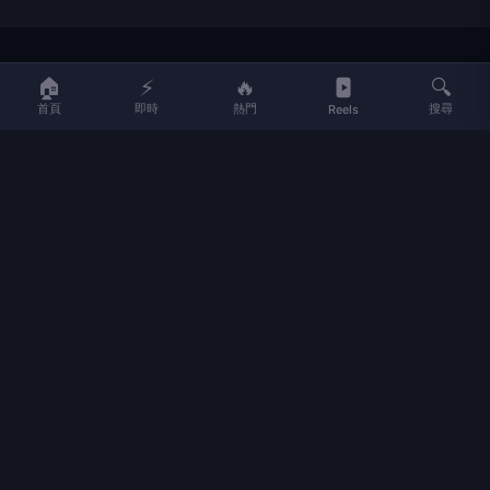
LIFE
生活網
🏠
⚡
🔥
🔍
首頁
即時
熱門
搜尋
Reels
LIFE 生活網是台灣領先的生活資訊平台，提供即時新聞、生活、健康、
財經、娛樂等多元內容。
f
L
▶
📷
新聞分類
新聞
更多內容
生活
地方新聞
健康
關於 LIFE
國際新聞
財經
合作夥伴
星座運勢
消費