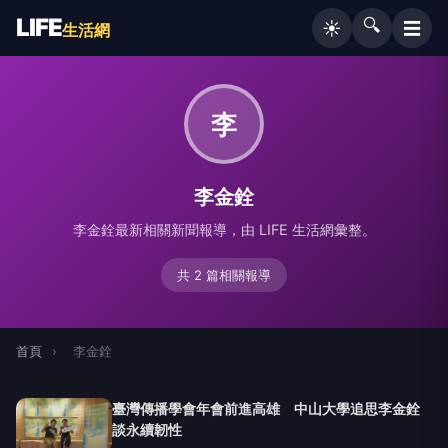
LIFE
🔍
☰
☀️
生活網
李
李金銓
李金銓最新相關新聞報導，由 LIFE 生活網彙整。
共 2 篇相關報導
首頁
›
李金銓
臺灣傳播學會年會前進高雄 中山大學追思李金銓
談永續韌性