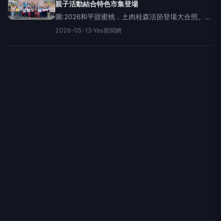
親子活動結合特色市集登場
圖:2026和平甜蜜桃．土肉桂森活節登場大合照。
(圖/主辦單位提供)(記者孟倩玉報導&nbsp;)為推廣
2026-05-13
·
Yes新聞網
臺中市和平區特色農產及地方觀光資源，臺中市和
平區公所5月9日