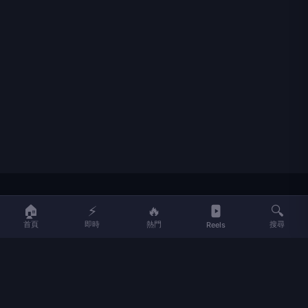
LIFE
生活網
🏠
⚡
🔥
🔍
首頁
即時
熱門
搜尋
Reels
LIFE 生活網是台灣領先的生活資訊平台，提供即時新聞、生活、健康、
財經、娛樂等多元內容。
f
L
▶
📷