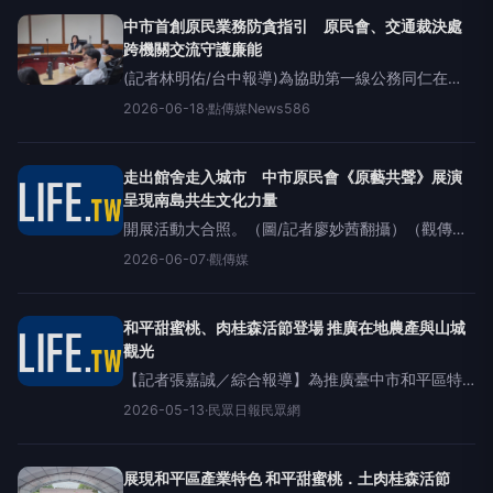
中市首創原民業務防貪指引 原民會、交通裁決處
跨機關交流守護廉能
(記者林明佑/台中報導)為協助第一線公務同仁在
「依法行政」與「文化尊重」間取得平衡，台中市
2026-06-18
·
點傳媒News586
政府原住民族事務委員會今（18）日舉辦115年《守
護部落的力量》防貪指引研討會，並推出中市府首
走出館舍走入城市 中市原民會《原藝共聲》展演
呈現南島共生文化力量
開展活動大合照。（圖/記者廖妙茜翻攝）（觀傳媒
中彰投新聞）【記者廖妙茜/台中報導】由台中市政
2026-06-07
·
觀傳媒
府原住民族事務委員會、文化局及台灣美術文化交
流協會共同主辦的「南島共生
和平甜蜜桃、肉桂森活節登場 推廣在地農產與山城
觀光
【記者張嘉誠／綜合報導】為推廣臺中市和平區特
色農產及地方觀光資源，臺中市和平區公所5月9日
2026-05-13
·
民眾日報民眾網
在臺中市東勢客家文化園區前廣場辦理「2026和平
甜蜜桃．土肉桂森活節」，活動以和平區4月至5
展現和平區產業特色 和平甜蜜桃．土肉桂森活節