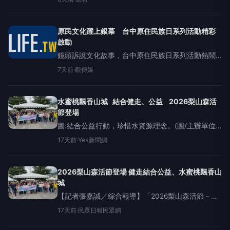
（中市府原民會提供） （記者張亞痕／台中報導）
響應8月1日原住民族日，台中市政府昨（1）日特別
辦理「11
原民文化躍上銀幕 台中原住民族日系列活動精彩
啟動
鏡頭訴說文化故事，台中原住民族日系列活動熱鬧
登場。（圖/記者廖妙茜拍攝）（觀傳媒中彰投新
7天前
·
觀傳媒
聞）【記者廖妙茜/台中報導】8月1日原住民族日，
臺中市政府辦理「115年臺
水蜜桃飄香山城 結合健走、公益 2026梨山森活
節登場
圖:結合公益行動，珍惜水資源理念。(圖/主辦單位
提供)(記者孟倩玉報導)「2026梨山森活節－水蜜桃
17天前
·
Yes新聞網
的故鄉在梨山」於7月18日至19日在梨山賓館前廣場
登場，活動結
2026梨山森活節登場 健走結合公益、水蜜桃飄香山
城
【記者張嘉誠／綜合報導】「2026梨山森活節－水
蜜桃的故鄉在梨山」於7月18日至19日在梨山賓館前
17天前
·
民眾日報民眾網
廣場登場，活動結合珍愛水資源健走、原鄉音樂晚
會、小農市集、文化體驗及公益行動，吸引眾