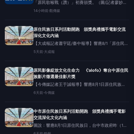
「原民歌喉戰（讚）」初賽頒獎。（圖/記者廖妙茜
翻攝）（觀傳媒中彰投新聞）【記者廖妙茜/台中報
14小時前
·
觀傳媒
導】為推動原住民族產業發展、提升品牌競爭力，
台中市政府原住民族事務委員
原住民族日系列活動開跑 頒獎典禮攜手電影交流
深化文化內涵
【大成報記者蕭宇廷/臺中報導】響應8/1「原住民族
日」，台中市政府當天特別辦理「115年台中市原住
5天前
·
大成報
民族日」系列活動，由「原住民族影片徵選暨頒獎
典禮」率先登場，活動透過影像創作、專題講座及
電影交流
原民影像綻放文化生命力 《’alofo》奪台中原住民
族影片徵選最佳影片獎
【今傳媒記者王于誠報導】響應8月1日原住民族
日，台中市政府昨（1）日特別辦理「115年台中市原
6天前
·
今傳媒
住民族日系列活動」，率先登場的是「原住民族影
片徵選暨頒獎典禮」，活動透過影像創作、專題講
座及電影交流
中市原住民族日系列活動開跑 頒獎典禮攜手電影
交流深化文化內涵
圖說：響應8月1日原住民族日，台中市政府昨（1）
日特別辦理「115年台中市原住民族日系列活動」。
6天前
·
勁報