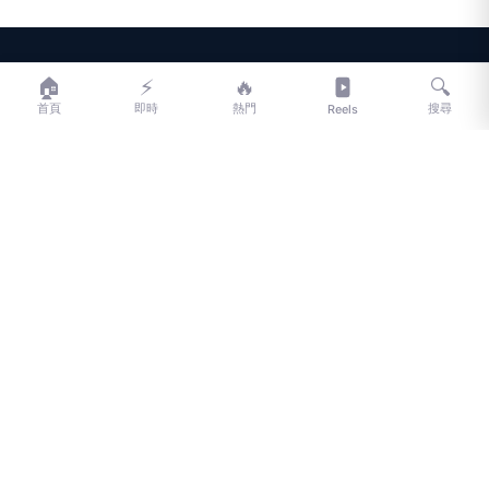
LIFE
生活網
🏠
⚡
🔥
🔍
首頁
即時
熱門
搜尋
Reels
LIFE 生活網是台灣領先的生活資訊平台，提供即時新聞、生活、健康、
財經、娛樂等多元內容。
f
L
▶
📷
新聞分類
新聞
更多內容
生活
地方新聞
健康
關於 LIFE
國際新聞
財經
合作夥伴
星座運勢
消費