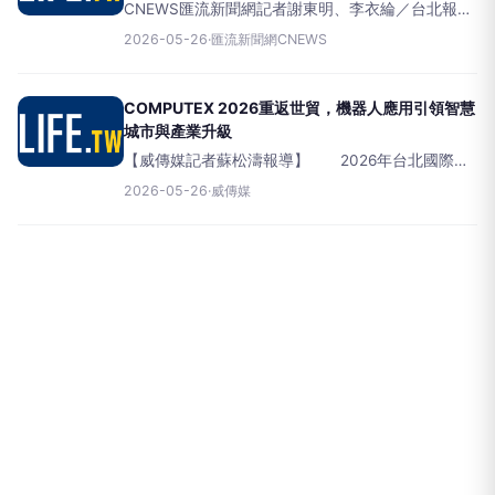
CNEWS匯流新聞網記者謝東明、李衣綸／台北報導
IC設計大廠聯發科技與全球電子紙領導廠商元太科
2026-05-26
·
匯流新聞網CNEWS
技，今（26）日宣布雙方將深化合作，透過整合聯
發科技全球首款專為生成式AI電子閱讀器，打造的
系統單晶片
COMPUTEX 2026重返世貿，機器人應用引領智慧
城市與產業升級
【威傳媒記者蘇松濤報導】 2026年台北國際電
腦展（COMPUTEX2026）今（26）日於台北世界
2026-05-26
·
威傳媒
貿易中心舉辦PREM·I/OHUB記者會，由外貿協會董
事長黃志芳率領機器人與電子紙領域