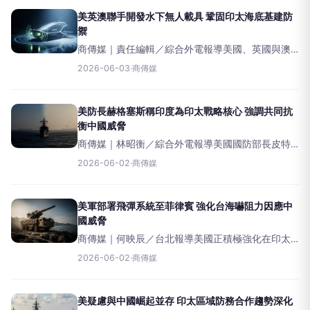
美英澳聯手開發水下無人載具 鞏固印太海底基建防
禦
商傳媒｜責任編輯／綜合外電報導美國、英國與澳
洲（AUKUS）三國於新加坡一場安全峰會上宣布，
2026-06-03
·
商傳媒
將攜手開發水下無人載具（UUV）技術，以強化海
底基礎設施防護及軍事防禦能力。這項合作不僅旨
在保護關鍵
美防長赫格塞斯稱印度為印太戰略核心 強調共同抗
衡中國威脅
商傳媒｜林昭衡／綜合外電報導美國國防部長皮特·
赫格塞斯（PeteHegseth）於日前在新加坡舉行的
2026-06-02
·
商傳媒
香格里拉對話中表示，印度是五角大廈印太戰略的
「關鍵支柱」。他高度讚揚印度不斷增長的軍事實
力
美軍部署飛彈系統至菲律賓 強化台海嚇阻力因應中
國威脅
商傳媒｜何映辰／台北報導美國正積極強化在印太
地區的軍事嚇阻能力，以應對日益升高的區域緊張
2026-06-02
·
商傳媒
情勢。其中一項重要舉措是將NMESIS飛彈系統空運
部署至菲律賓，旨在鞏固台灣附近的呂宋海峽安
全。此舉不僅
美疑慮與中國崛起並存 印太區域防務合作趨勢深化