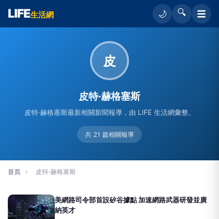
LIFE
🔍
☰
🌙
生活網
皮
皮特·赫格塞斯
皮特·赫格塞斯最新相關新聞報導，由 LIFE 生活網彙整。
共 21 篇相關報導
首頁
›
皮特·赫格塞斯
美網路司令部首設矽谷據點 加速網路武器研發並廣
納英才