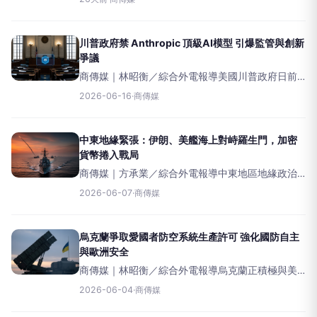
茲海峽襲擊商船的行動。伊朗隨後宣布關閉這條全
球關鍵航道，導致中東區域緊張情勢急遽升高，並
引發各界對全球能
川普政府禁 Anthropic 頂級AI模型 引爆監管與創新
爭議
商傳媒｜林昭衡／綜合外電報導美國川普政府日前
針對人工智慧（AI）公司Anthropic的兩款頂級AI模
2026-06-16
·
商傳媒
型Fable5和Mythos5發布出口管制命令，要求該公
司停止所有外國
中東地緣緊張：伊朗、美艦海上對峙羅生門，加密
貨幣捲入戰局
商傳媒｜方承業／綜合外電報導中東地區地緣政治
情勢持續緊張。根據伊朗官方媒體報導，伊朗海軍
2026-06-07
·
商傳媒
於本月5日在阿曼灣向兩艘美國飛彈驅逐艦，即特拉
斯頓號驅逐艦(DDG-103)與梅森號驅逐艦發射警告
飛
烏克蘭爭取愛國者防空系統生產許可 強化國防自主
與歐洲安全
商傳媒｜林昭衡／綜合外電報導烏克蘭正積極與美
國協商，尋求在境內生產關鍵的愛國者（Patriot）
2026-06-04
·
商傳媒
防空系統許可。此舉不僅旨在強化烏克蘭自身的防
禦能力，更希望為整個歐洲的安全提供堅實後盾。