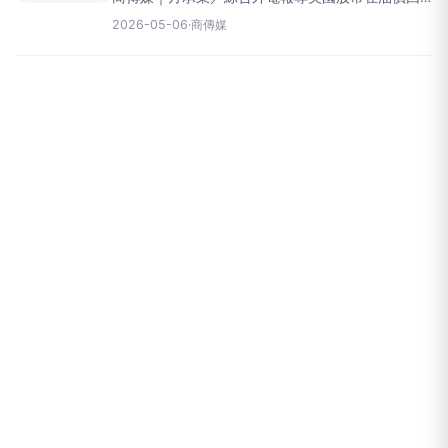
落與企業財報普遍優於預期的雙重利好下，標普500
2026-05-06
·
商傳媒
指數、納斯達克綜合指數和道瓊工業平均指數三大
主要指數，於週二（5月5日）同步創下歷史新高紀
錄。