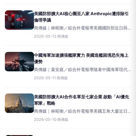
場論壇上明確指出
美國防部擴大AI核心圈至八家 Anthropic遭排除引
倫理爭議
商傳媒｜林昭衡／綜合外電報導美國國防部近日與
八家頂尖人工智慧（AI）科技公司簽署新合作協
2026-05-12
·
商傳媒
議，旨在將先進的AI工具整合至軍事行動中，以加
速決策、強化作戰能力，並更有效地應對全球現代
挑戰。然而
中國海軍加速擴張艦隊實力 美國造艦困境恐失海上
優勢
商傳媒｜葉安庭／綜合外電報導隨著中國海軍現代
化進程加速，美國海軍正持續面臨造艦能力與艦隊
2026-05-11
·
商傳媒
規模擴張的嚴峻挑戰，這恐將對印太區域的軍事平
衡構成影響。根據《DefenceIndustry
美國防部擴大AI合作名單至七家企業 啟動「AI優先
軍隊」戰略
商傳媒｜林昭衡／綜合外電報導美國五角大廈近日
宣布與多家領先的人工智慧（AI）企業簽署新協
2026-05-10
·
商傳媒
議，旨在擴大AI工具在軍事行動中的應用範圍。此
舉顯示美國正全面推動AI融入國防體系，以打造一