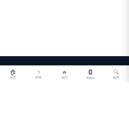
LIFE
生活網
🏠
⚡
🔥
🔍
首頁
即時
熱門
搜尋
Reels
LIFE 生活網是台灣領先的生活資訊平台，提供即時新聞、生活、健康、
財經、娛樂等多元內容。
f
L
▶
📷
新聞分類