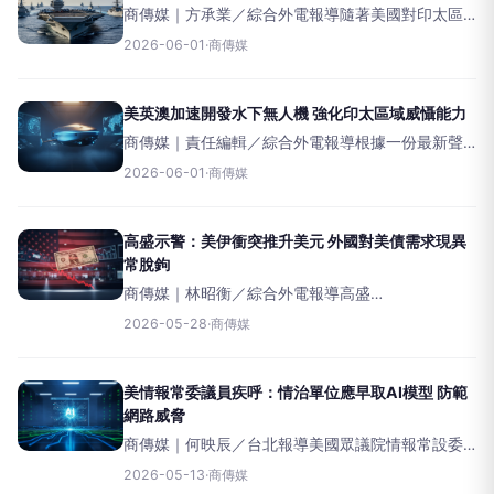
商傳媒｜方承業／綜合外電報導隨著美國對印太區
域策略的疑慮加深，以及中國軍事實力的快速崛
2026-06-01
·
商傳媒
起，印太地區各國正積極深化彼此的國防合作。剛
於新加坡落幕的「香格里拉對話」（Shangri-LaDial
美英澳加速開發水下無人機 強化印太區域威懾能力
商傳媒｜責任編輯／綜合外電報導根據一份最新聲
明，美國、英國和澳洲已承諾共同開發水下無人機
2026-06-01
·
商傳媒
（UUV）技術，以保護海底電纜並強化國防能力。
這項合作屬於AUKUS軍事安全合作夥伴關係下的
「第二支
高盛示警：美伊衝突推升美元 外國對美債需求現異
常脫鉤
商傳媒｜林昭衡／綜合外電報導高盛
（GoldmanSachs）分析師發布最新報告指出，美
2026-05-28
·
商傳媒
伊衝突加劇，導致美元在近期強勢升值，卻意外未
能同步帶動外國對美國公債的需求，反而出現反常
脫鉤現象。
美情報常委議員疾呼：情治單位應早取AI模型 防範
網路威脅
商傳媒｜何映辰／台北報導美國眾議院情報常設委
員會（HouseIntelligenceCommittee）的民主黨資
2026-05-13
·
商傳媒
深議員吉姆·希姆斯（JimHimes）週二（12日）在一