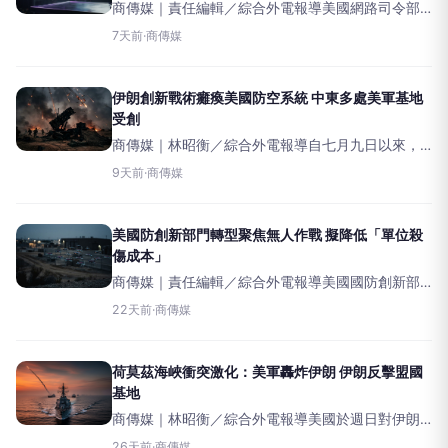
商傳媒｜責任編輯／綜合外電報導美國網路司令部
正計畫在加州矽谷設立一個名為CyberCommand-
7天前
·
商傳媒
West（CC-W）的衛星辦公室，以深化與科技產業
的合作，並全面推進該司令部的現代化計畫。
伊朗創新戰術癱瘓美國防空系統 中東多處美軍基地
受創
商傳媒｜林昭衡／綜合外電報導自七月九日以來，
伊朗已對中東地區至少九個美國前哨基地發動襲
9天前
·
商傳媒
擊，其中多處基地遭受「嚴重」破壞。這些攻擊凸
顯伊朗已發展出透過混合使用攻擊型無人機與先進
彈道飛彈，成功癱瘓
美國防創新部門轉型聚焦無人作戰 擬降低「單位殺
傷成本」
商傳媒｜責任編輯／綜合外電報導美國國防創新部
門（DefenseInnovationUnit,DIU）已獲提升，成為
22天前
·
商傳媒
五角大廈旗下的官方戰地行動單位，確保其在經費
與組織上的永續性。新任主任歐
荷莫茲海峽衝突激化：美軍轟炸伊朗 伊朗反擊盟國
基地
商傳媒｜林昭衡／綜合外電報導美國於週日對伊朗
境內目標發動新一波攻擊，以回應稍早伊朗在荷莫
26天前
·
商傳媒