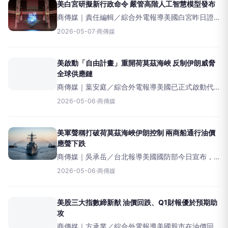
支「AI優先
美白宮研擬新行政命令 嚴管高階人工智慧模型發布
商傳媒｜責任編輯／綜合外電報導美國白宮昨日證
實，正積極研擬一項行政命令，旨在賦予政府權
2026-05-07
·
商傳媒
力，對「不安全」的先進人工智慧（AI）模型實施
更嚴格的上市前審查。這項潛在的新政策，標誌著
川普政府在AI監
美啟動「自由計畫」重開荷莫茲海峽 反制伊朗威脅
全球供應鏈
商傳媒｜葉安庭／綜合外電報導美國已正式啟動代
號為「自由計畫」（ProjectFreedom）的軍事行
2026-05-06
·
商傳媒
動，旨在重新開放因伊朗威脅而受阻的荷莫茲海峽
（StraitofHormuz）商船航道。
美軍聲稱打破荷莫茲海峽伊朗控制 兩商船通行油價
應聲下跌
商傳媒｜吳承岳／台北報導美國國防部今日宣布，
美軍已成功透過「自由計畫」（ProjectFreedom）
2026-05-06
·
商傳媒
打破伊朗對荷莫茲海峽（StraitofHormuz）的控
制，並稱與伊朗的停火協議仍然
美股三大指數締新猷 油價回跌、Q1財報優於預期助
攻
商傳媒｜方承業／綜合外電報導美國股市在油價回