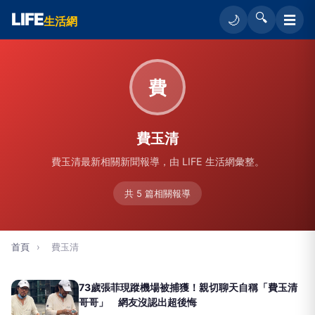
LIFE
🔍
☰
🌙
生活網
費
費玉清
費玉清最新相關新聞報導，由 LIFE 生活網彙整。
共 5 篇相關報導
首頁
›
費玉清
73歲張菲現蹤機場被捕獲！親切聊天自稱「費玉清
哥哥」 網友沒認出超後悔