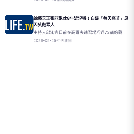
就認出她並主動叫出名字，讓她相當驚訝。更令邱
沁宜意外的是，張菲還主動提起多年前兩人差點合
作主持節
綜藝天王張菲退休8年近況曝！自爆「每天痛苦」原
因笑翻眾人
主持人邱沁宜日前在高爾夫練習場巧遇73歲綜藝大
哥張菲，並在社群媒體分享這段意外相遇的趣事。
2026-05-25
·
中天新聞
淡出螢光幕長達8年的張菲，目前過著半退休的悠閒
生活，但這次的互動讓外界對他的近況有了新的認
識。邱沁宜日前在高爾