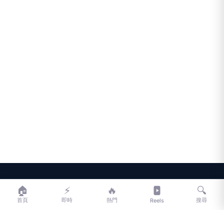
LIFE
生活網
🏠
⚡
🔥
🔍
首頁
即時
熱門
搜尋
Reels
LIFE 生活網是台灣領先的生活資訊平台，提供即時新聞、生活、健康、
財經、娛樂等多元內容。