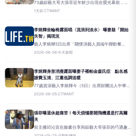
73歲綜藝大哥大張菲近年鮮少出現在螢光幕前，過
著悠閒的半退休生活，不過仍不時被民眾巧遇。近
1天前
·
CTWANT
日有網友分享，在上海虹橋機場意外與張菲相遇，
對方不僅親切聊天，還幽默自我介紹是「費玉清的
哥哥」，讓不少網友會心
李炳輝坐輪椅露面唱〈流浪到淡水〉 曝妻疑「開始
失智」揭現況
藝人李炳輝5日出席「關懷演藝人員端午聯歡餐
會」。談及妻子的近況，李炳輝表示對方自從跌倒
2026-06-06
·
中天新聞
受傷後，出現些微失智的症狀，需要外傭在家照
顧。李炳輝5日出席「關懷演藝人員端午聯歡餐
會」。（圖／華視提供）李炳輝表
李炳輝身形消瘦露面曝妻子罹帕金森氏症 點名感
謝費玉清、江蕙低調送暖
77歲資深藝人李炳輝今（5日）出席財團法人中華民
國關懷演藝人員基金會舉辦的端午節聯歡餐會，他
2026-06-05
·
CTWANT
受訪時透露，妻子雅惠近年健康狀況不佳，不僅因
跌倒導致行動不便，去年更被診斷出罹患帕金森氏
症，並出現失智症狀，
張菲曝退休超痛苦！每天煩惱要開飛機還是打高爾
夫
前主播邱沁宜在臉書分享與綜藝大哥張菲的巧遇趣
事。她透露在高爾夫練習場遇見張菲時，對方一眼
2026-05-25
·
品觀點傳媒