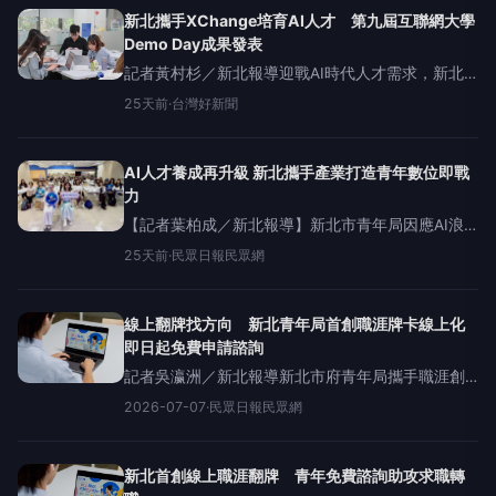
新北攜手XChange培育AI人才 第九屆互聯網大學
Demo Day成果發表
記者黃村杉／新北報導迎戰AI時代人才需求，新北
市政府青年局持續攜手台灣最大網路人才社群
25天前
·
台灣好新聞
XChange互聯網大學，昨（12）日舉辦「第九屆互
聯網大學DemoDay成果發表」，活動吸引眾多學員
參與交流。
AI人才養成再升級 新北攜手產業打造青年數位即戰
力
【記者葉柏成／新北報導】新北市青年局因應AI浪
潮帶動產業轉型與人才需求，持續攜手台灣最大網
25天前
·
民眾日報民眾網
路人才社群XChange互聯網大學，昨（12）日舉辦
「第九屆互聯網大學DemoDay成果發表」，透過
線上翻牌找方向 新北青年局首創職涯牌卡線上化
即日起免費申請諮詢
記者吳瀛洲／新北報導新北市府青年局攜手職涯創
新服務品牌「NaviCareer職游」，全面升級線上職
2026-07-07
·
民眾日報民眾網
涯諮詢服務，七月起全台首創推出「線上牌卡×諮詢
系統」，首度將職涯牌卡數位化，結合具備國際
新北首創線上職涯翻牌 青年免費諮詢助攻求職轉