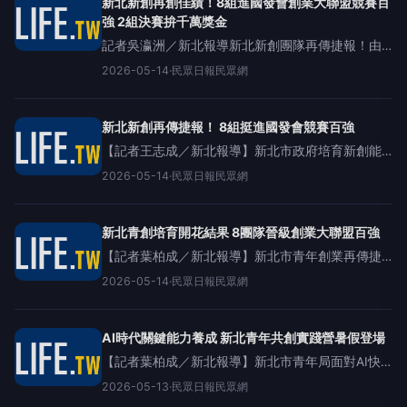
新北新創再創佳績！8組進國發會創業大聯盟競賽百
強 2組決賽拚千萬獎金
記者吳瀛洲／新北報導新北新創團隊再傳捷報！由
新北市府青年局培育之八組新創團隊成功晉級國家
2026-05-14
·
民眾日報民眾網
發展委員會「創業綻放—創業大聯盟競賽」前一百
強，其中「科淨能源股份有限公司」及「歐姆佳科
技股份有限公
新北新創再傳捷報！ 8組挺進國發會競賽百強
【記者王志成／新北報導】新北市政府培育新創能
量展現驚人實力！由新北市青年局輔導的8組新創團
2026-05-14
·
民眾日報民眾網
隊，近日在全球2,800組隊伍的激烈競爭中脫穎而
出，成功晉級國家發展委員會「創業
新北青創培育開花結果 8團隊晉級創業大聯盟百強
【記者葉柏成／新北報導】新北市青年創業再傳捷
報！由新北市青年局輔導培育的8組新創團隊，成功
2026-05-14
·
民眾日報民眾網
晉級國家發展委員會「創業綻放—創業大聯盟競
賽」前100強，其中「科淨能源股份有限公司」與
「歐姆佳科技股
AI時代關鍵能力養成 新北青年共創實踐營暑假登場
【記者葉柏成／新北報導】新北市青年局面對AI快
速發展與社會變遷，推出「2026青年共創實踐
2026-05-13
·
民眾日報民眾網
營」，以「心理韌性」、「地方創生」及「AI媒體