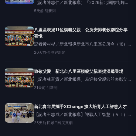
（記者陳志仁／新北報導）「2026新北國際街舞大
賽」2日完成決賽並公布各組冠軍，新北市長侯友宜
5天前
·
引新聞
出席頒獎表示，市府持續推動街舞文化，打造青年
接軌國際的舞台；今年「不限風格一對一（無限制
組）」前三名選手將
八里區表揚11位模範父親 公所安排餐敘聯誼分享
喜悅
記者黃村杉／新北報導新北市八里區公所今（18）
日舉辦「115年模範父親表揚活動」，青年局長邱兆
20天前
·
台灣好新聞
梅代表侯友宜市長出席致意，向模範父親獻上誠摯
祝福與崇高敬意，並感謝他們長年來為家庭及社會
的無私付出。立法委
致敬父愛 新北市八里區模範父親表揚溫馨登場
（記者林富貴／新北報導）為迎接父親節並表彰父
親對家庭及社會的無私奉獻，新北市八里區公所於
21天前
·
引新聞
今（18）日舉辦「115年模範父親表揚活動」，由區
長林銚傑親自頒獎，向本次11位模範父親表達誠摯敬
意。每一位受表
新北青年局攜手XChange 擴大培育人工智慧人才
【記者王志成／新北報導】迎戰人工智慧（ＡＩ）
時代人才需求，新北市政府青年局持續攜手台灣最
25天前
·
民眾日報民眾網
大網路人才社群「XChange互聯網大學」，於（十
二）日盛大舉辦「第九屆互聯網大學Demo