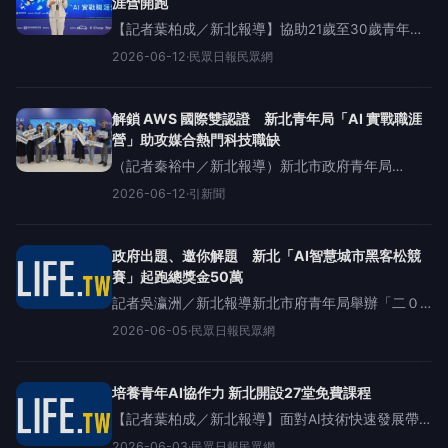
涯營開跑
【記者葉柏成／新北報導】協助21歲至30歲青年強
化AI與雲端技能，提升就業競爭力！新北市青年局
2026-06-12
·
民眾日報民眾網
面對人工智慧（AI）浪潮席捲全球產業，推出
「2026AIPractitionerProgra
解鎖 AWS 國際雙認證 新北青年局「AI 實戰職涯
營」助攻媒合熱門科技職缺
（記者秦裕中／新北報導）新北市政府青年局
「2026AIPractitionerProgram（AI實戰職涯營）」
2026-06-12
·
引新聞
即日起開放報名！今年活動全面升級，由市府全額
補助市值達6.6萬元課程，以3個月AI
政府出題、邀你解題 新北「AI智慧城市黑客松競
賽」起跑總獎金50萬
記者吳瀛洲／新北報導新北市府青年局舉辦「二０
二六新北市AI智慧城市黑客松競賽」五日起跑，副
2026-06-05
·
民眾日報民眾網
市長劉和然於記者會中表示，今年競賽由青年局、
教育局、法制局、交通局、地政局等五局處共同提
出真實市政
培養青年AI協作力 新北開設27堂免費課程
【記者葉柏成／新北報導】面對AI技術快速發展帶
來的職場變革，新北市政府青年局職涯品牌《新北
2026-06-03
·
民眾日報民眾網