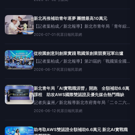
組新創團隊參賽，聚焦AI、半導體、智慧醫療、生
技及綠能等領域；入圍團隊除角逐總獎金60
新北再推補助青年逐夢 團體最高10萬元
【記者葉柏成／新北報導】新北市青年局「青年綜
合發展補助計畫」第二期即日起開放申請，提供團
2026-07-01
·
民眾日報民眾網
體最高10萬元、個人最高2萬元補助，鼓勵青年投入
多元文化、國際事務及職涯發展，支持社團成果
展、畢業製作、
從校園創意到創業實踐 戰國策創業競賽冠軍出爐
【記者葉柏成／新北報導】第21屆的「戰國策全國
創新創業競賽」今〈17〉日下午在新北市舉行決賽
2026-06-17
·
民眾日報民眾網
暨頒獎典禮，來自全台各地的青年創業團隊齊聚一
堂，展現創新能量與創業熱情。今年賽事首度由新
北市青年局攜
新北青年局「AI實戰職涯營」開跑 全額補助6.6萬
課程 助攻AWS國際雙認證及優先媒合熱門職缺
記者吳瀛洲／新北報導新北市府青年局「二０二六
AIPractitionerProgram（AI實戰職涯營）」即日起
2026-06-12
·
民眾日報民眾網
開放報名，今年營隊全面升級，由市府全額補助市
值達六點六萬元課程，以三個
助考取AWS雙認證全額補助6.6萬元 新北AI實戰職