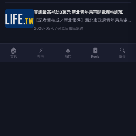
識讀」三大主題設計沉浸式課程，協助青年培養未
來必備能力。
完訓最高補助3萬元 新北青年局再開電商特訓班
【記者葉柏成／新北報導】新北市政府青年局為協
助青年及在地品牌拓展國際市場，再度攜手Amazon
2026-05-07
·
民眾日報民眾網
亞馬遜推出「新北潮電商2.0－亞馬遜銷售特訓班」
第2梯次課程，結合AI應用、跨境物流與品牌行銷等
實
🏠
⚡
🔥
🔍
首頁
即時
熱門
搜尋
Reels
LIFE
生活網
LIFE 生活網是台灣領先的生活資訊平台，提供即時新聞、生活、健康、
財經、娛樂等多元內容。
f
L
▶
📷
新聞分類
新聞
更多內容