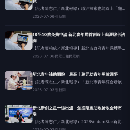
職
（記者陳志仁／新北報導）職涯探索也能線上「翻
牌」！新北市政府青年局攜手職涯創新服務品牌
2026-07-06
·
引新聞
NaviCareer職游，推出全台首創「線上牌卡×諮詢系
統」，將職涯牌卡全面數位化；結合國際認證職涯
諮詢師，提供沉
18至40歲免費申請 新北青年局首創線上職涯牌卡諮
詢
【記者葉柏成／新北報導】新北市政府青年局攜手
職涯創新服務品牌NaviCareer職游，推出全台首創
2026-07-06
·
民眾日報民眾網
「線上牌卡×職涯諮詢系統」，首度將職涯牌卡全面
數位化，結合具國際認證的專業職涯諮詢師，讓青
年透
新北青年補助開跑 最高十萬元助青年勇敢圓夢
（記者陳志仁／新北報導）「新北市青年綜合發展
補助」第二期即日起開放申請，新北市政府青年局
2026-07-03
·
引新聞
提供團體最高10萬元、個人最高2萬元補助，支持青
年辦理成果展、畢業製作、海外參展及國際競賽
等，鼓勵青年勇敢追夢
新北新創之星十強出爐 創投陪跑助攻搶攻全球市
場
（記者陳志仁／新北報導）2026VentureStar新北新
創之星挑戰賽今（2）日公布決賽10強名單，共有71
2026-07-02
·
引新聞