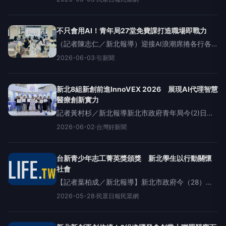
有課UKO》攜手緯創集團數位人才培育平台
TibaMe，推出全新「AI數位工作流」系列課程，規
劃4大主題
不只會用AI！青年局27堂免費課打造職場即戰力
（記者陳志仁／新北報導）迎接AI浪潮席捲各行各
業，新北市政府青年局攜手緯創集團數位人才培育
2026-06-03
·
引新聞
平台緯育TibaMe，推出27堂「AI數位工作流」免費
實體課程，協助青年掌握AI工具應用與協作能力，
提升工作效
新北8組新創前進InnoVEX 2026 展現AI代理智慧
醫療創新實力
記者黃村杉／新北報導新北市政府青年局今(2)日率8
組具潛力的新創團隊，前進亞洲指標新創展會
2026-06-02
·
台灣好新聞
「InnoVEX2026」，聚焦AI代理應用、智慧醫療、
邊緣運算、智慧建築等多元領域，展現新北新創在
AI與未
台新青少年志工菁英獎頒獎 新北學生以行動關懷
社會
【記者葉柏成／新北報導】新北市政府今（28）日
舉辦「第26屆台新青少年志工菁英獎」頒獎典禮，
2026-05-28
·
民眾日報民眾網
由市長侯友宜親自表揚獲獎學生與學校。這屆新北
市共有3所學校、1個學生社團、21位學生及1位教師
獲獎，