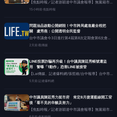
【焦點時報／記者游穎達中市議會報導】無黨籍市
議員陳廷秀今（5）日於議會-「法規委員會審查議
15小時前
·
焦點時報
案」時間，提起議法字002案號，再度為港區廣大鄉
親發聲，建議《臺中市營建賸餘土石方管理自治條
例》第52條增
問題油品啟動公開銷毀！中市跨局處進廠全程把
關 盧秀燕：公開透明全民監督
台中市議會今3日進行第4屆第8次定期會第6次會
議。（圖/記者廖妙茜拍攝）（觀傳媒中彰投新聞）
2天前
·
觀傳媒
【記者廖妙茜/台中報導】台中市議會今（3）日進
行第4屆第8次定期會第6
LINE投票詐騙再升級！台中議員陳廷秀帳號遭盜
用 警曝「1動作」恐害LINE被接管
【Lai傳媒、記者爆料網/張哲維/台中報導】台中市
議員陳廷秀近日LINE帳號遭盜用，引發外界關注。
5天前
·
記者爆料網
臺中市政府警察局刑事警察大隊今（1）日提醒，近
期詐騙集團再度利用「幫忙投票」名義，假借繪畫
比賽、寵物大
中市議員陳廷秀力挺市府 肯定8月捷運藍線開工背
後「看不見的辛酸及努力」
【焦點時報／記者游穎達中市議會報導】無黨籍市
議員陳廷秀對於今（30）日議會所進行「臺中捷運
6天前
·
焦點時報