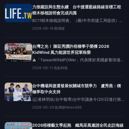
（丙午年）會員大
力推建設與生態永續 台中捷運藍線路線首標工程
樹木移植說明會完成共識
BC11樹木移植說明會。（圖/中市府捷工局提供）
（觀傳媒中彰投新聞）【記者廖妙茜/台中報導】為
2026-06-16
·
觀傳媒
加速推動台中捷運藍線建設計畫，台中市政府捷運
工程局於梧棲區中正、文化
台灣之光！ 陳廷秀讚許梧棲學子榮獲 2026
KidWind 風力能源世界冠軍殊榮
▲「TaiwanWINdPOWer」代表隊於美國參賽現場合
影。（圖／洪偉清教授提供）【焦點時報／記者游
2026-06-11
·
焦點時報
穎達報導】 台灣綠能教育與科技實力驚豔國際，台
中梧棲學子在世界舞台寫下輝煌新頁！由國
台中機場與捷運發展攸關城市競爭力 盧秀燕：積
極爭取中央支持
(記者林明佑/台中報導)台中市議會今(20)日進行第4
屆第7次定期會總質詢，市議員陳廷秀關心台中國際
2026-05-20
·
點傳媒News586
機場長期擴建計畫進度，他指出重大交通建設不應
只停留在興建階段，更需完善配套與整體規劃
2026梧棲藝文季起跑 鐵馬采風邀請全民走訪海線