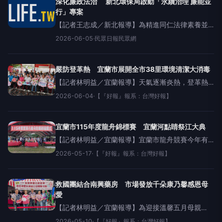
深化廉政法治 新北環保局啟動「永續治理 廉能並
行」專案
【記者王志成／新北報導】為精進同仁法律素養並
落實廉潔行政，新北市政府環境保護局（五）日舉
2026-06-05
·
民眾日報民眾網
辦「永續治理廉能並行」專案法治教育訓練，由副
局長陳美玲親自出席主持，強調將廉潔意識深化於
嚴防登革熱 宜蘭市展開全市38里環境清潔大消毒
【記者林明益／宜蘭報導】天氣逐漸炎熱，登革熱
即將進入高峰期，宜蘭市公所以「清除孳生源為
2026-06-04
·
【『好報』報系：台灣好報】
主，緊急噴藥為輔」，安排宜蘭市全市環境清潔大
消毒，提醒市民做好環境整理，以達消毒最好效
果。宜
宜蘭市115年度龍舟錦標賽 宜蘭河點睛祭江大典
【記者林明益／宜蘭報導】宜蘭市龍舟競賽今年有
30支隊伍參賽，主辦單位宜蘭市公所17日在宜蘭河
2026-05-17
·
【『好報』報系：台灣好報】
舉行「龍舟點睛下水祈福儀式」，由市長陳美玲與
市民代表會主席吳建基為龍舟點睛，包括代理縣長
林茂盛、
救國團結合南興藥房 市場發放千朵康乃馨感恩母
愛
【記者林明益／宜蘭報導】為迎接溫馨五月母親
節，宜蘭縣救國團主委許財清偕同夫人江鳳仙及市
2026-05-10
·
【『好報』報系：台灣好報】