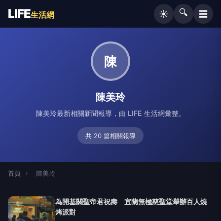
LIFE
🔍
☰
☀️
生活網
陳
陳美玲
陳美玲最新相關新聞報導，由 LIFE 生活網彙整。
共 20 篇相關報導
首頁
›
陳美玲
為開基關聖帝君祝壽 宜蘭無極慈聖堂舉辦百人燒
烤派對