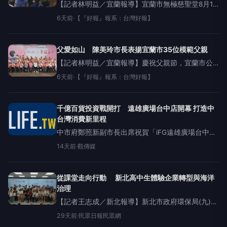
【記者林明益／宜蘭報導】宜蘭市無極慈聖堂8月1
日晚以「百人燒烤派對」方式，為供祀主神開基關
6天前
·
【『好報』報系：台灣好報】
聖帝君舉行祝壽大典，晚會提供各式燒烤及飲料酒
水，並有火舞、歌唱及高空煙火演出，為盛夏的周
末夜掀起別
父愛如山 陳美玲市長表揚宜蘭市35位模範父親
【記者林明益／宜蘭報導】慶祝父親節，宜蘭市公
所今(1)日在中山國小小巨蛋舉辦「父愛如山．幸福
6天前
·
【『好報』報系：台灣好報】
宜市」宜蘭市115年模範父親表揚大會，陳美玲市長
親自頒獎給35位模範父親，市公所特地安排每一
千億百貨投資戰開打 遠雄廣場台中店開幕 打造中
台灣消費新里程
中市府鄭照新副市長出席祝賀「iFG遠雄廣場台中
店」開幕。（圖/記者廖妙茜拍攝）（觀傳媒中彰投
14天前
·
觀傳媒
新聞）【記者廖妙茜/台中報導】遠雄流通事業今
（24）日舉辦「iFG遠雄
從課堂走向行動 新北高中生體驗企業轉型與海洋
治理
【記者王志成／新北報導】新北市政府環保局(九)日
表示，舉辦「一一五年新北永續未來學院－高中環
29天前
·
民眾日報民眾網
境教育體驗營」，於七月七日至八日展開兩天一夜