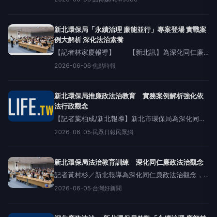
能並行」專案法治教育訓練課程。活動由環保局副
局長陳美玲親自引言，勉勵同仁將廉潔意
新北環保局「永續治理 廉能並行」專案登場 實戰案
例大解析 深化法治素養
【記者林家慶報導】 【新北訊】為深化同仁廉
政法治觀念，新北市環保局於5日舉辦「永續治理廉
2026-06-06
·
焦點時報
能並行」專案法治教育訓練課程。活動由環保局副
局長陳美玲親自引言，勉勵同仁將廉潔意識內化於
日常行政作業中
新北環保局推廉政法治教育 實務案例解析強化依
法行政觀念
【記者葉柏成/新北報導】新北市環保局為深化同仁
廉政法治觀念，強化依法行政與廉潔治理能力，今
2026-06-05
·
民眾日報民眾網
（5）日舉辦「永續治理廉能並行」專案法治教育訓
練課程，由副局長陳美玲親自引言，勉勵同仁將廉
潔意識
新北環保局法治教育訓練 深化同仁廉政法治觀念
記者黃村杉／新北報導為深化同仁廉政法治觀念，
新北市環保局今（5）日舉辦「永續治理廉能並行」
2026-06-05
·
台灣好新聞
專案法治教育訓練課程。環保局副局長陳美玲親自
引言，勉勵同仁將廉潔意識內化於日常行政作業
中。本次課程特別邀請兆