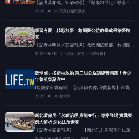
【記者葉柏成／宜蘭報導】「蘭陽21世紀不動產－
宏鎰集團」今年征戰宜蘭市龍舟錦標賽及臺北市國
2026-06-29
·
民眾日報民眾網
際龍舟錦標賽，勇奪宜蘭市公開社會男子組冠軍、
社會女子組冠軍，以及臺北市大型龍舟賽男子組冠
軍，一舉締造「
學習有愛 精彩無限 救國團公益教學成果築夢踏
實
【記者林明益／宜蘭報導】救國團總團部、救國團
宜蘭縣團委會及宜蘭市公所共同主辦的「學習有
2026-06-15
·
【『好報』報系：台灣好報】
愛．精彩無限~公益教學成果展暨暑期營隊公益體驗
活動」6月14日下午2時假宜蘭市市民之森廣場辦
理，現
籃球國手搖籃再啟動 第二屆公益訓練營開跑！青少
年菁英齊聚宜中
(觀傳媒宜蘭新聞）【記者陳俊傑/宜蘭報導】宜蘭籃
壇年度盛事正式登場！由宜蘭縣籃球發展協會主辦
2026-06-06
·
觀傳媒
的「2026第二屆宜蘭青少年公益籃球訓練營」，今
（6）日在宜蘭高中行健館盛大開幕，吸引來自全縣
各國中、
新北環保局「永續治理 廉能並行」專案登場 實戰案
例大解析 深化法治素養
【記者林家慶報導】 【新北訊】為深化同仁廉
政法治觀念，新北市環保局於5日舉辦「永續治理廉
2026-06-06
·
點傳媒News586