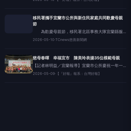
長陳美玲、總幹事林耀埜、宜蘭市救國團會長劉明
智賢伉儷、副會長李守謙賢伉儷、秘書長朱麗雲及
鄧蜀江里長
移民署攜手宜蘭市公所與新住民家庭共同歡慶母親
節
為歡慶母親節，移民署北區事務大隊宜蘭縣服
務站辦理「新住民家庭教育課程～宜蘭親子照顧資
2026-05-10
·
TCnews慈善新聞網
源報你知」活動，邀請宜蘭市長陳美玲蒞臨參與，
展現政府婦女權益與幼兒資源近用性的重視，並透
過親子手作康乃馨盆栽，
慈母春暉 幸福宜市 陳美玲表揚35位模範母親
【記者林明益／宜蘭報導】宜蘭市公所慶祝一年一
度母親節，5月9日上午舉辦「慈母春暉．幸福宜
2026-05-09
·
【『好報』報系：台灣好報】
市」115年模範母親表揚大會，陳美玲市長親自表揚
35位來自各里推薦的模範母親，特別準備蛋糕慶祝
母親節