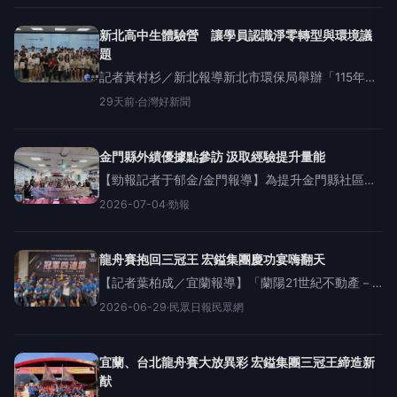
深度探索。三十位高中學員透過企業參訪、場域
新北高中生體驗營 讓學員認識淨零轉型與環境議
題
記者黃村杉／新北報導新北市環保局舉辦「115年新
北永續未來學院－高中環境教育體驗營」，7日、8
29天前
·
台灣好新聞
日兩天一夜深度探索。30位來自各校的高中學員透
過企業參訪、場域體驗、淨灘行動及成果發表，從
能源科技、地方環
金門縣外績優據點參訪 汲取經驗提升量能
【勁報記者于郁金/金門報導】為提升金門縣社區照
顧關懷據點服務品質，強化據點幹部管理知能、創
2026-07-04
·
勁報
新服務思維及資源連結能力，金門縣府委託金門縣
公益事務促進會辦理「115年縣外績優社區照顧關懷
據點觀摩參訪」活動
龍舟賽抱回三冠王 宏鎰集團慶功宴嗨翻天
【記者葉柏成／宜蘭報導】「蘭陽21世紀不動產－
宏鎰集團」今年征戰宜蘭市龍舟錦標賽及臺北市國
2026-06-29
·
民眾日報民眾網
際龍舟錦標賽，勇奪宜蘭市公開社會男子組冠軍、
社會女子組冠軍，以及臺北市大型龍舟賽男子組冠
軍，一舉締造「
宜蘭、台北龍舟賽大放異彩 宏鎰集團三冠王締造新
猷