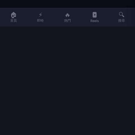
LIFE
生活網
🏠
⚡
🔥
🔍
首頁
即時
熱門
搜尋
Reels
LIFE 生活網是台灣領先的生活資訊平台，提供即時新聞、生活、健康、
財經、娛樂等多元內容。
f
L
▶
📷
新聞分類
新聞
更多內容
生活
地方新聞
健康
關於 LIFE
國際新聞
財經
合作夥伴
星座運勢
消費
關於我們
隱私權政策
服務條款
新聞人物
專欄