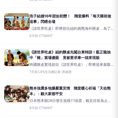
《請世界吃桌》節目宣傳活動，隋棠表示，每年暑
假都會刻意排開工作，陪伴孩子度過假期，今年一
家人特別前往日本小豆島
浩子結婚16年甜如初戀！ 隋棠爆料「每天睡前做
這事」閃瞎全場
《請世界吃桌》即將前往紐約挑戰海外辦桌，為了
做足準備，國寶級「辦桌阿公」林明燦（阿燦師）
6天前
·
CTWANT
特別帶著藍正龍、隋棠、浩子、陳隨意與千千前進
台東，展開涵蓋體能、採買到料理應變的「魔鬼特
訓」。面對辦桌動輒站立十
《請世界吃桌》紐約辦桌先闖台東特訓！藍正龍抽
中「豬」當場傻眼 竟被要求牽一頭來現殺
跨國辦桌實境節目《請世界吃桌》，即將迎來最艱
鉅的紐約辦桌挑戰。為了替海外辦桌做好萬全準
7天前
·
LIFE生活網記者-郭懿慧
備，總舖師阿燦師特地帶著藍正龍、隋棠、浩子、
陳隨意與千千前進台東展開一連串「魔鬼特訓」，
從體能、採買到料理臨場反應
熊本強震多地爆嚴重災情 隋棠暖心祈福「天佑熊
本」：願大家都平安
日本熊本縣28日發生規模7.1強震，截至目前為止，
一共造成28人罹難，台綜節目《請世界吃桌》日前
8天前
·
CTWANT
才剛播出在熊本城辦桌的相關內容，不少當時前往
錄製節目的藝人與來賓皆紛紛發文為熊本祈福，女