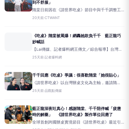
到不舒服」
隋棠日前因在《請世界吃桌》節目中與千千調整工
作分配，加上千千獨自處理帶刺玫瑰花等畫面播出
20天前
·
CTWANT
後，引發部分觀眾質疑是否遭到不公平對待。對
此，《請世界吃桌》今（18日）舉辦「觀眾敲碗
場」實體辦桌活動，邀請觀眾
《吃桌》隋棠被罵爆！網轟她欺負千千 藍正龍巧
妙喊話
【Lai傳媒、記者爆料網王傳文／綜合報導】台灣跨
國辦桌實境節目《請世界吃桌》近期掀起討論，最
25天前
·
記者爆料網
新一集中，總召隋棠與內場成員千千因工作分工調
整引發爭議，隋棠因想到內場學做菜，和千千交換
職務，許多網友覺得
千千回應《吃桌》爭議：很喜歡隋棠「她很貼心」
《請世界吃桌》以台灣辦桌文化為主軸，邀請隋
棠、藍正龍、浩子、陳隨意及知名美食YouTuber千
25天前
·
品觀點傳媒
千等人，前往澳洲雪梨、日本熊本、美國紐約等國
際城市設宴交流。節目第四集播出後，一段職務調
整的討論片段
藍正龍深夜吐真心！感謝隋棠、千千陪伴喊「疲憊
時的解藥」 《請世界吃桌》製作單位回應了
全球首創跨國辦桌實境節目《請世界吃桌》最近引
起風波，最新一集中，因為隋棠提出與千千互調工