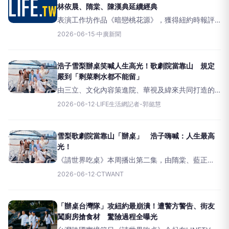
林依晨、隋棠、陳漢典延續經典
表演工作坊作品《暗戀桃花源》，獲得紐約時報評
選為近百年全球最重要二十部舞台劇之一，藝術總
2026-06-15
·
中廣新聞
監賴聲川表示，暗戀桃花源傳承版定6月19､20日，
在台中中山堂演出，邀請林依晨、隋棠、陳漢典等
新生代演員加入，象
浩子雪梨辦桌笑喊人生高光！歌劇院當靠山 規定
嚴到「剩菜剩水都不能留」
由三立、文化內容策進院、華視及緯來共同打造的
跨國辦桌實境節目《請世界吃桌》播出後口碑持續
2026-06-12
·
LIFE生活網記者-郭懿慧
發酵，不少觀眾大讚節目「簡潔有力」、「節奏明
快」，更認為成功跳脫一般實境節目的框架，不只
是美食節目，更透過辦桌文
雪梨歌劇院當靠山「辦桌」 浩子嗨喊：人生最高
光！
《請世界吃桌》本周播出第二集，由隋棠、藍正
龍、浩子、陳隨意及千千組成的「辦桌台灣隊」，
2026-06-12
·
CTWANT
正式前進澳洲雪梨展開首場海外辦桌挑戰。從抵達
當地開始，團隊便馬不停蹄投入各項籌備工作，不
僅要場勘、試菜、採買食材，
「辦桌台灣隊」攻紐約最崩潰！遭警方警告、街友
闖廚房搶食材 驚險過程全曝光