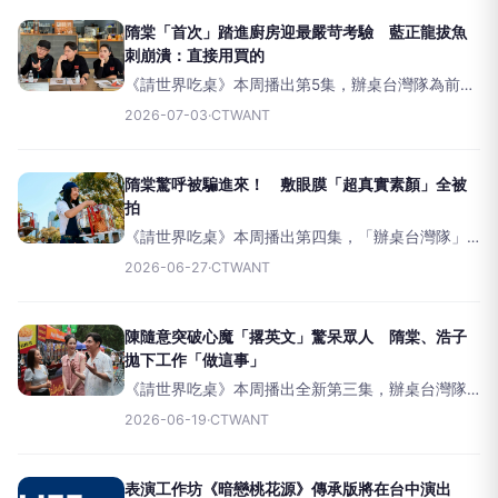
節目真實呈現海外辦桌的高壓挑戰，也讓觀眾看見
辦桌背後的辛苦。有網友表示
隋棠「首次」踏進廚房迎最嚴苛考驗 藍正龍拔魚
刺崩潰：直接用買的
《請世界吃桌》本周播出第5集，辦桌台灣隊為前進
日本熊本做準備，迎接四場辦桌中難度最高的一
2026-07-03
·
CTWANT
站。製作團隊透露，本來以為熊本距離台灣很近應
該最輕鬆，但沒想到是難度最高的一站。由於當地
資源有限，桌巾、椅子、餐
隋棠驚呼被騙進來！ 敷眼膜「超真實素顏」全被
拍
《請世界吃桌》本周播出第四集，「辦桌台灣隊」
成功將最具人情味的台灣傳統文化帶進世界級地標
2026-06-27
·
CTWANT
「雪梨歌劇院」，不僅克服了31度的高溫考驗，更
迎來令人紅了眼眶的催淚時刻。現年96歲、旅居澳
洲並投入公益超過30
陳隨意突破心魔「撂英文」驚呆眾人 隋棠、浩子
拋下工作「做這事」
《請世界吃桌》本周播出全新第三集，辦桌台灣隊
將持續備戰雪梨辦桌，其中陳隨意與千千被隋棠、
2026-06-19
·
CTWANT
浩子「交換任務」，臨危受命拜訪雪梨市議員並發
出邀請函。從未與外國人直接對話的陳隨意瞬間壓
力爆表，苦笑坦言：「從來
表演工作坊《暗戀桃花源》傳承版將在台中演出