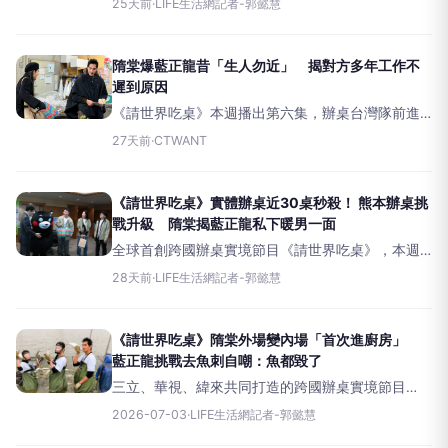
25天前
·
LIFE生活網記者-郭懿慧
作。由於雪梨場時，隋棠已成功完成外場工作，在
熊本原本負責外場的她改到廚房擔任「水腳」，負
責繁瑣的備料與後勤工作；
隋棠爆藍正龍昔「生人勿近」 揭對方多年工作不
遲到原因
《請世界吃桌》本週播出第六集，辦桌台灣隊前進
日本熊本迎接全新挑戰。由於辦桌場地位於保護
27天前
·
CTWANT
區，不僅部分區域車輛無法進入，也禁止使用推
車，所有食材、鍋具、碗盤都必須靠人力搬運，增
加備料難度。加上拍攝時正值冬
《請世界吃桌》實體辦桌近30桌秒殺！ 熊本辦桌挑
戰升級 隋棠揭藍正龍私下暖男一面
全球首創跨國辦桌實境節目《請世界吃桌》，本週
播出的第六集，辦桌台灣隊前進日本熊本迎接全新
28天前
·
LIFE生活網記者-郭懿慧
挑戰。由於辦桌場地位於保護區，不僅部分區域車
輛無法進入，也禁止使用推車，所有食材、鍋具、
碗盤都必須靠人力搬運，增
《請世界吃桌》隋棠外場變內場「首次進廚房」
藍正龍挑戰去魚刺自嘲：魚都毀了
三立、華視、緯來共同打造的跨國辦桌實境節目
《請世界吃桌》口碑持續發酵，收視再創新高，有
2026-07-03
·
LIFE生活網記者-郭懿慧
不少網友被千千圈粉，大讚她細心又有領導能力。