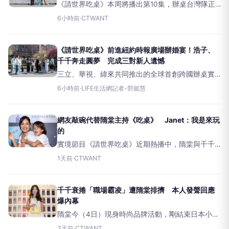
《請世界吃桌》本周將播出第10集，辦桌台灣隊正
式抵達紐約，展開開播以來難度最高的海外辦桌任
6小時前
·
CTWANT
務。主持群才剛下飛機，連時差都來不及調整，就
在寒冷街頭慢跑暖身。浩子笑喊要「像個紐約人一
樣」，卻被藍正龍虧跑步
《請世界吃桌》前進紐約時報廣場辦婚宴！浩子、
千千奔走圓夢 完成三對新人遺憾
三立、華視、緯來共同推出的全球首創跨國辦桌實
境節目《請世界吃桌》，本週將播出第10集，辦桌
6小時前
·
LIFE生活網記者-郭懿慧
台灣隊正式抵達世界之都紐約，展開節目開播以來
難度最高的一場海外辦桌任務。才剛下飛機，大家
連時差都還來不及調整，
網友敲碗代替隋棠主持《吃桌》 Janet：我是來玩
的
實境節目《請世界吃桌》近期熱播中，隋棠與千千
的分工爭議引發網友熱烈討論，甚至紛紛「敲碗」
1天前
·
CTWANT
希望能由Janet（謝怡芬）來取代隋棠。對此，
Janet在接受訪問時大方回應，並透露了她客串節目
的幕後真實互
千千衰捲「職場霸凌」遭隋棠排擠 本人發聲回應
爆內幕
隋棠今（4日）現身時尚品牌活動，剛結束日本小豆
島家族旅行的她曬出一身小麥色。當談到先前缺席
3天前
·
CTWANT