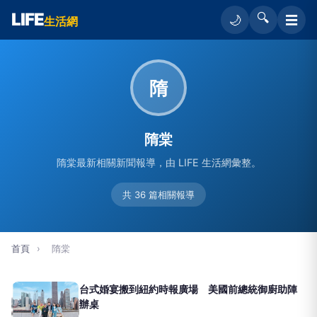
LIFE
🔍
☰
🌙
生活網
隋
隋棠
隋棠最新相關新聞報導，由 LIFE 生活網彙整。
共 36 篇相關報導
首頁
›
隋棠
台式婚宴搬到紐約時報廣場 美國前總統御廚助陣
辦桌