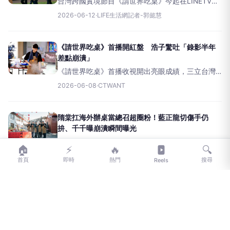
台灣跨國實境節目《請世界吃桌》今起在LINETV熱
鬧開播，集結隋棠、藍正龍、浩子、陳隨意以及美
2026-06-12
·
LIFE生活網記者-郭懿慧
食YouTuber千千組成「辦桌台灣隊」，華麗陣容將
廚藝及說菜技能發揮的淋漓盡致。日前藍正龍、浩
《請世界吃桌》首播開紅盤 浩子驚吐「錄影半年
差點崩潰」
《請世界吃桌》首播收視開出亮眼成績，三立台灣
台當晚4+無線收視為0.59，有線收視為0.98。華視
2026-06-08
·
CTWANT
分眾也表現佳，35-54F/1.09。同時也在社群平台掀
起熱烈討論，其中隋棠首次擔任海外辦桌總召的
隋棠扛海外辦桌當總召超圈粉！藍正龍切傷手仍
拚、千千曝崩潰瞬間曝光
三立、文策院、緯來與華視共同打造的跨國辦桌實
🏠
⚡
🔥
🔍
境節目《請世界吃桌》正式開桌，首播後不僅收視
2026-06-08
·
LIFE生活網記者-郭懿慧
首頁
即時
熱門
搜尋
Reels
開出亮眼成績，也在社群平台掀起熱烈討論。上週
首播收視開出紅盤，三立台灣台當晚4+無線收視為
0.59，有線收視為0
藍正龍切到手、浩子雕花翻車！《請世界吃桌》海
外辦桌 隋棠喊像「台灣人的Party」
三立電視攜手文策院、緯來電視、華視共同出品，
由麗群影視製作的跨國實境節目《請世界吃桌》，
2026-06-05
·
LIFE生活網記者-郭懿慧