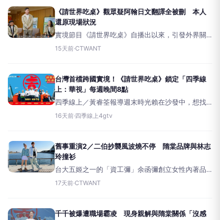
星隋棠今（30）
《請世界吃桌》觀眾疑阿翰日文翻譯全被刪 本人
還原現場狀況
實境節目《請世界吃桌》自播出以來，引發外界關
注和高度討論，近日播出的最新一集是前往日本熊
15天前
·
CTWANT
本拍攝，節目組事前還邀請擅長日文的人氣
YouTuber阿翰擔任特別嘉賓兼現場翻譯。不料有眼
尖觀眾注意到，阿翰的翻
台灣首檔跨國實境！《請世界吃桌》鎖定「四季線
上：華視」每週晚間8點
四季線上／黃睿筌報導週末時光賴在沙發中，想找
個特別的節目好好放鬆一下？在炎熱的季節，吹著
16天前
·
四季線上4gtv
冷氣，看看電視節目真的是最舒服的享受了，而最
近熱門的《請世界吃桌》你也看了嗎？
舊事重演2／二伯抄襲風波燒不停 隋棠品牌與林志
玲撞衫
台大五姬之一的「資工彌」余函彌創立女性內著品
牌「MUMM」，近日推出白色蕾絲連身洋裝，卻被
17天前
·
CTWANT
網友抓包與澳洲品牌的款式幾乎一模一樣，就在網
友留言質疑後，余函彌已火速將社群網站的產品宣
傳貼文刪除，但品牌官網
千千被爆遭職場霸凌 現身親解與隋棠關係「沒感