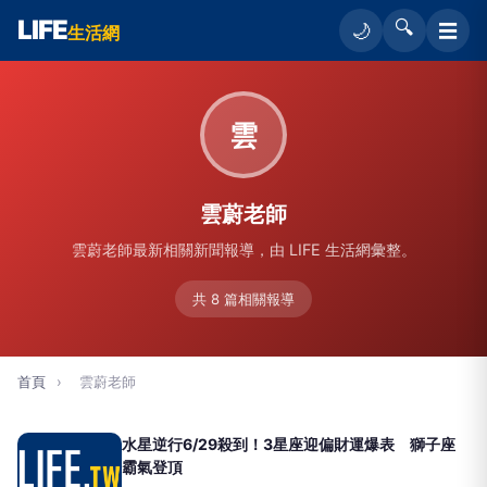
LIFE
🔍
☰
🌙
生活網
雲
雲蔚老師
雲蔚老師最新相關新聞報導，由 LIFE 生活網彙整。
共 8 篇相關報導
首頁
›
雲蔚老師
水星逆行6/29殺到！3星座迎偏財運爆表 獅子座
霸氣登頂