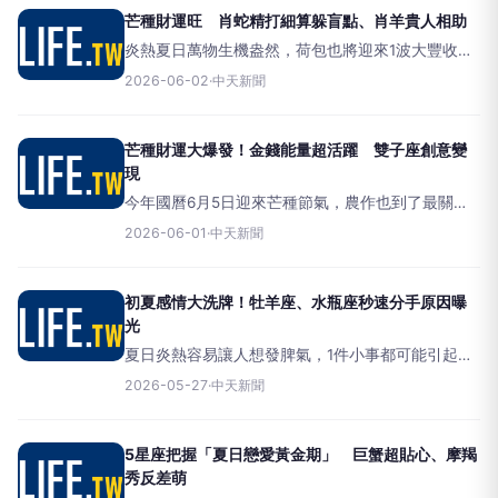
家雲蔚老師表示
芒種財運旺 肖蛇精打細算躲盲點、肖羊貴人相助
炎熱夏日萬物生機盎然，荷包也將迎來1波大豐收，
小孟塔羅雲蔚老師指出，今年芒種前後，生肖鼠、
2026-06-02
·
中天新聞
蛇、羊、猴、豬上半年的辛勞有了回報，把握這波
賺錢好時機，讓財富隨著氣溫一路高升。命理專家
雲蔚老師點名生肖鼠、蛇
芒種財運大爆發！金錢能量超活躍 雙子座創意變
現
今年國曆6月5日迎來芒種節氣，農作也到了最關鍵
的播種交替期，陽光也悄悄點亮大家的荷包，小孟
2026-06-01
·
中天新聞
國際塔羅雲蔚老師點名5星座準備迎接盛夏賺錢好時
機，生活品質大幅度飛躍。星座專家雲蔚老師點名
水瓶座、牡羊座、金牛
初夏感情大洗牌！牡羊座、水瓶座秒速分手原因曝
光
夏日炎熱容易讓人想發脾氣，1件小事都可能引起可
怕的爭執，清水孟國際塔羅雲蔚老師點名5星座初夏
2026-05-27
·
中天新聞
感情大洗牌，趁著酷暑前果斷揮別錯的對象，迎接
更好的自己。星座專家雲蔚老師點名5星座夏天斬情
絲的關鍵點，恢復單
5星座把握「夏日戀愛黃金期」 巨蟹超貼心、摩羯
秀反差萌