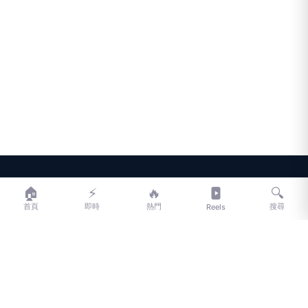
LIFE
生活網
🏠
⚡
🔥
🔍
首頁
即時
熱門
搜尋
Reels
LIFE 生活網是台灣領先的生活資訊平台，提供即時新聞、生活、健康、
財經、娛樂等多元內容。
f
L
▶
📷
新聞分類