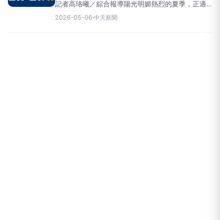
記者高珞曦／綜合報導陽光明媚熱烈的夏季，正適
合談場甜蜜戀愛，讓感情迅速「升溫」，清水孟國
2026-05-06
·
中天新聞
際塔羅雲蔚老師點名摩羯座、金牛座、處女座、水
瓶座及巨蟹座即將脫胎換骨，魅力直線飆升，成為
今夏最有望脫單的黑馬！星