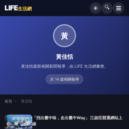
LIFE
🔍
☰
☀️
生活網
黃
黃佳恬
黃佳恬最新相關新聞報導，由 LIFE 生活網彙整。
共 14 篇相關報導
首頁
›
黃佳恬
「找出臺中味，走出臺中Way」 江啟臣競選網站上
線