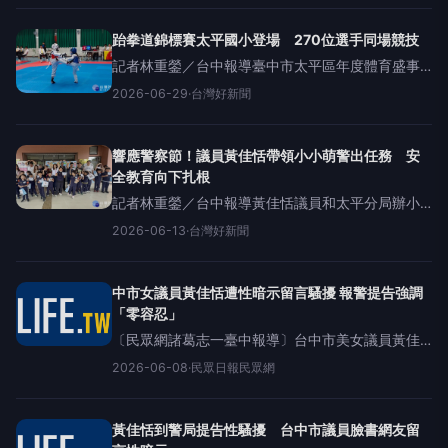
辦「小小消防體驗日」，透過一系列闖關、趣味的
消防體驗，讓孩子們在遊
跆拳道錦標賽太平國小登場 270位選手同場競技
記者林重鎣／台中報導臺中市太平區年度體育盛事
「115年區長盃體育季系列活動」熱鬧展開！其中
2026-06-29
·
台灣好新聞
「跆拳道錦標賽」昨(28)日在太平國小盛大舉行。吸
引來自全台26個單位、共270位選手報名參賽，除
臺中在地隊
響應警察節！議員黃佳恬帶領小小萌警出任務 安
全教育向下扎根
記者林重鎣／台中報導黃佳恬議員和太平分局辦小
小警察營。林重鎣攝台中市議員黃佳恬、太平分局
2026-06-13
·
台灣好新聞
於13日舉辦「小小警察體驗日暨公益捐血」活動，
響應6/15警察節，讓孩子們換上帥氣迷你制服、模
擬執勤任務，透過寓
中市女議員黃佳恬遭性暗示留言騷擾 報警提告強調
「零容忍」
〔民眾網諸葛志一臺中報導〕台中市美女議員黃佳
恬日前在臉書粉絲專頁發布市政總質詢影片，卻遭
2026-06-08
·
民眾日報民眾網
張姓男網友於留言區留下涉及性暗示及私密部位描
述等不雅文字內容，不僅與貼文主題毫無關聯，更
讓人感到不適，黃
黃佳恬到警局提告性騷擾 台中市議員臉書網友留