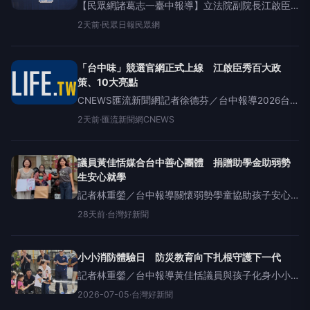
【民眾網諸葛志一臺中報導】立法院副院長江啟臣5
日於旗艦城市工作站舉辦「臺中味」競選網站發布
2天前
·
民眾日報民眾網
會，宣布官方網站正式上線。立法委員暨競選團隊
副主委黃健豪、市議員黃佳恬、市議員參選人陳清
崧，以及在地產
「台中味」競選官網正式上線 江啟臣秀百大政
策、10大亮點
CNEWS匯流新聞網記者徐德芬／台中報導2026台
中市長選舉升溫，立法院副院長江啟臣今（5）日旗
2天前
·
匯流新聞網CNEWS
艦城市工作站舉辦「台中味」競選網站發布記者
會，宣布官方網站正式上線。江啟臣表示，「台中
味」不僅是味蕾
議員黃佳恬媒合台中善心團體 捐贈助學金助弱勢
生安心就學
記者林重鎣／台中報導關懷弱勢學童協助孩子安心
接受教育，台中市議員黃佳恬媒合「台中市台灣獅
28天前
·
台灣好新聞
大屯會」、「聖德同心會」捐贈建平國小弱勢學童
助學金，以實際行動支持教育、傳遞社會溫暖，讓
有需要的孩子感受到各界的
小小消防體驗日 防災教育向下扎根守護下一代
記者林重鎣／台中報導黃佳恬議員與孩子化身小小
救援隊。林重鎣為提升孩童防災意識及緊急應變能
2026-07-05
·
台灣好新聞
力，台中市議員黃佳恬、太平中山消防分隊於5日舉