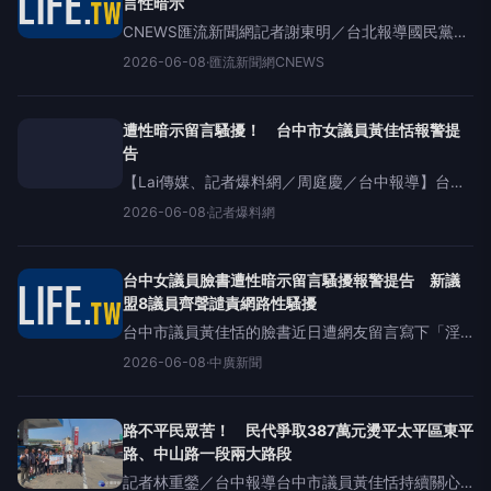
言性暗示
CNEWS匯流新聞網記者謝東明／台北報導國民黨籍
台中市議員黃佳恬，臉書粉絲專頁的問政影片，竟
2026-06-08
·
匯流新聞網CNEWS
疑有男網言留言，涉及性騷擾的不堪入目言詞。今
（8）日她在同黨議員包括吳呈賢、邱愛珊等7人的
陪同下，前往第
遭性暗示留言騷擾！ 台中市女議員黃佳恬報警提
告
【Lai傳媒、記者爆料網／周庭慶／台中報導】台中
市議員黃佳恬日前在臉書粉絲專頁發布市政總質詢
2026-06-08
·
記者爆料網
影片，卻遭張姓男網友於留言區留下涉及性暗示及
私密部位描述等不雅文字內容，不僅與貼文主題毫
無關聯，更讓人感到不
台中女議員臉書遭性暗示留言騷擾報警提告 新議
盟8議員齊聲譴責網路性騷擾
台中市議員黃佳恬的臉書近日遭網友留言寫下「淫
水」等性暗示及侮辱字眼，還有網友傳送「喘息
2026-06-08
·
中廣新聞
聲」的騷擾音檔，議員今天（8日）由新議盟等議員
陪同，到六分局報案，譴責網路性騷擾，回憶兩年
前曾被跟騷，也是報警，逮
路不平民眾苦！ 民代爭取387萬元燙平太平區東平
路、中山路一段兩大路段
記者林重鎣／台中報導台中市議員黃佳恬持續關心