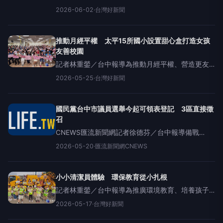
太平區道路品質，與成功里里長洪大鈞、勤益里里
2026-06-02
·
台灣好新聞
長馮耀祖，成功爭取太平區兩處重要道路路面燙平
工程，總經費約387萬元，今(2)日舉辦「道路改善
工程說明記者會」，
推動月經平權 太平15所國小設置甜心盒打造女孩
友善校園
記者林重鎣／台中報導為推動月經平權、營造更友
善的校園環境，社團法人台中市活力社區關懷協會
2026-05-25
·
台灣好新聞
及臺中市體育總會健行登山委員會，25日於太平國
民暨兒童運動中心舉辦「我愛我女孩有力」甜心盒
公益平權記者會，捐贈
國民黨台中市議員選舉今起可領表登記 3區直接徵
召
CNEWS匯流新聞網記者徐德芬／台中報導備戰
2026地方選舉，國民黨台中市黨部今（20）日公告
2026-05-20
·
匯流新聞網CNEWS
115年台中市議員選舉提名作業領表登記時程，預計
5月21日、22日辦理領表作業，5月21日至23日（星
小小清潔員體驗 環保教育從小扎根
記者林重鎣／台中報導為推廣環境教育、培養孩子
從小建立愛護環境的觀念，台中市議員黃佳恬17日
2026-05-17
·
台灣好新聞
於太平區清潔隊舉辦「小小清潔員體驗活動」，邀
請20位小朋友化身「環保小尖兵」，透過趣味互動