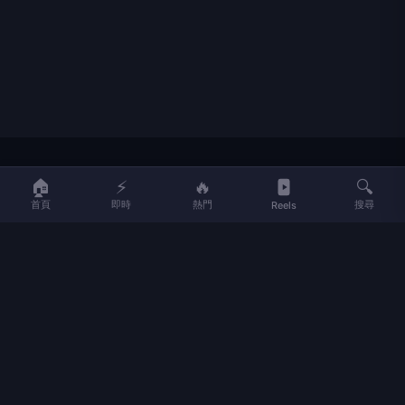
LIFE
生活網
🏠
⚡
🔥
🔍
首頁
即時
熱門
搜尋
Reels
LIFE 生活網是台灣領先的生活資訊平台，提供即時新聞、生活、健康、
財經、娛樂等多元內容。
f
L
▶
📷
新聞分類
新聞
更多內容