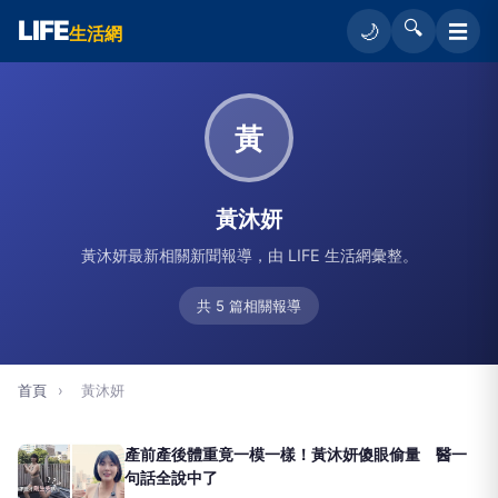
LIFE
🔍
☰
🌙
生活網
黃
黃沐妍
黃沐妍最新相關新聞報導，由 LIFE 生活網彙整。
共 5 篇相關報導
首頁
›
黃沐妍
產前產後體重竟一模一樣！黃沐妍傻眼偷量 醫一
句話全說中了