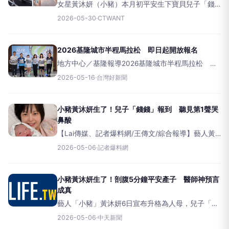
女星黃沐妍（小豬）本月初平安生下寶貝兒子「錢
錢」，正式升格新手媽媽。近來她透過社群分享產
2026-05-30
·
CTWANT
後恢復近況，透露剖腹產滿3週回診時，終於聽到醫
師說出自己最期待的一句話：「可以開始運動
了！」她也公開產後身體變化
2026基隆城市半程馬拉松 即日起開放報名
地方中心／基隆報導2026基隆城市半程馬拉松 即
日起開放報名基隆市年度運動盛事「2026基隆半程
2026-05-16
·
台灣好新聞
馬拉松」15日記者會宣布，賽事自即日起開放報名
至6月30日止，限額4,000名，邀請全國跑者一同跑
進基隆
小豬黃沐妍生了！兒子「錢錢」報到 聽見第1聲哭
鼻酸
【Lai傳媒、記者爆料網/王傳文/綜合報導】藝人黃
沐妍6日透過社群平台開心宣布升格當媽，曬出與寶
2026-05-06
·
記者爆料網
寶的溫馨合照報喜，透露兒子「錢錢」已平安出
生，母子均安。迎來人生新身份的她，也分享剖腹
產過程中的真實心情
小豬黃沐妍生了！剖腹5分鐘平安產子 醫師神預言
成真
藝人「小豬」黃沐妍6日宣布升格為人母，兒子「錢
錢」已平安出生。她在社群媒體上曬出與寶寶的首
2026-05-06
·
中天新聞
張合照報喜，並分享迎接新生命的時刻，表示聽到