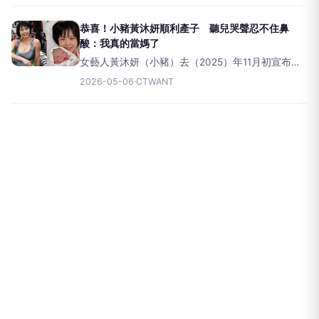
孩子第一聲哭聲時真的很感動，直呼生命的誕生讓
她「瞬間變得柔軟，也變
恭喜！小豬黃沐妍順利產子 聽兒哭聲忍不住鼻
酸：我真的當媽了
女藝人黃沐妍（小豬）去（2025）年11月初宣布結
婚與懷孕喜訊，今（6）日透過社群分享順產喜訊，
2026-05-06
·
CTWANT
並曬出與兒子「錢錢」的合照，母子均安。黃沐妍
感性表示，聽到兒子的瞬間哭聲，「我真的忍不住
鼻酸」，也才有了