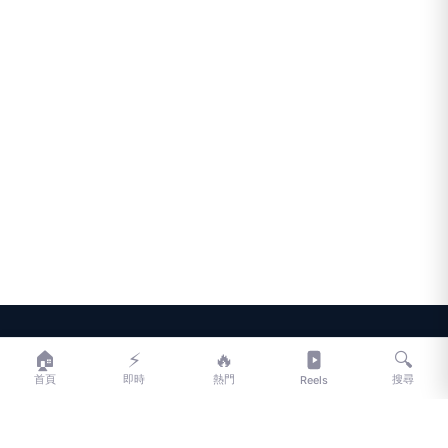
LIFE
生活網
🏠
⚡
🔥
🔍
首頁
即時
熱門
搜尋
Reels
LIFE 生活網是台灣領先的生活資訊平台，提供即時新聞、生活、健康、
財經、娛樂等多元內容。