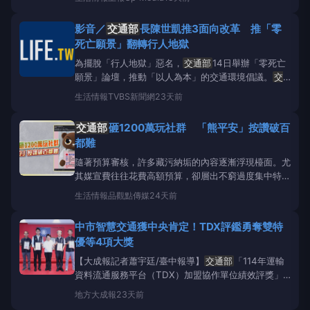
得記載事項」兩項草案，分別就外送員交通安全管理及
消費者契約保障建立明確規範，期透過法制化強化外送
影音／
交通部
長陳世凱推3面向改革 推「零
平台安全管理，提升交易透明度、減少消費爭議。
交
死亡願景」翻轉行人地獄
通部
表示
為擺脫「行人地獄」惡名，
交通部
14日舉辦「零死亡
願景」論壇，推動「以人為本」的交通環境倡議。
交
通部
長陳世凱與多位學者專家齊聚一堂，從道路工
生活情報
TVBS新聞網
23天前
程、法規及社會教育三大面向出發，共同探討優化道路
交通的方法，期盼翻轉台灣的交通文化。論壇現場透過
交通部
砸1200萬玩社群 「熊平安」按讚破百
投影展示帶著安全帽的騎士及載有外送箱的外送員等可
都難
愛
隨著預算審核，許多藏污納垢的內容逐漸浮現檯面。尤
其媒宣費往往花費高額預算，卻層出不窮過度集中特定
媒體，以及成效不彰問題。112年開始，
交通部
的「交
生活情報
品觀點傳媒
24天前
通安全入口網112-114年行銷暨維護委外服務案」這項
預算是一份2年期標案，每年600萬元，其中媒體政策
中市智慧交通獲中央肯定！TDX評鑑勇奪雙特
宣導費每年250萬元，總計花費公帑1200萬
優等4項大獎
【大成報記者蕭宇廷/臺中報導】
交通部
「114年運輸
資料流通服務平台（TDX）加盟協作單位績效評獎」
出爐，台中市政府交通局數位交通治理大放異彩，一舉
地方
大成報
23天前
拿下「票證組公車領域」特優、「道路事件組」特優、