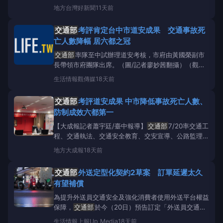
院李昆澤委員主持，陳俊宇委員及吳宗憲委員亦親自出
地方
台灣好新聞
11天前
席關心；
交通部
由伍勝園政務次長率鐵道局楊正君局
長、公路局林福山局長、臺鐵公司馮輝昇總經理與公共
交通部
考評肯定台中市道安成果 交通事故死
運輸及監理司廖謹志副司長、路政及道安司魏瑜專門委
亡人數降幅 居六都之冠
員等相關主管人員
交通部
率隊至中試辦理道安考核，市府由黃國榮副市
長帶領市府團隊出席。（圖/記者廖妙茜翻攝）（觀傳
媒中彰投新聞）【記者廖妙茜/台中報導】
交通部
今
生活情報
觀傳媒
18天前
（20）日率交通工程、交通執法、交通安全教育、交
安宣導、公路監理及綜合管考等分組專家到台中市進行
交通部
考評道安成果 中市降低事故死亡人數、
114年度道路交通安全實地
防制成效六都第一
【大成報記者蕭宇廷/臺中報導】
交通部
7/20率交通工
程、交通執法、交通安全教育、交安宣導、公路監理及
綜合管考等分組專家到台中市進行114年度道路交通安
地方
大成報
18天前
全實地考評。副市長黃國榮表示，市府以「工程、教
育、執法」3大面向精進交通安全，依警政署統計，
交通部
外送定型化契約2草案 訂單延遲太久
114年24小時交通事故死亡人數較112年同期減少3
有望補償
為提升外送員交通安全及強化消費者使用外送平台權益
保障，
交通部
於今（20日）預告訂定「外送員交通安
全管理規則」及「外送平臺服務定型化契約應記載及不
生活情報
上報Up Media
18天前