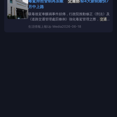
毒駕持照管制再加嚴
交通部
祭4大新制最快7
速公路；至於地方政府管理的快速道路，則依各地方政
月中上路
府規定辦理。
吸毒後駕車釀禍事件頻傳，行政院推動修正《刑法》及
《道路交通管理處罰條例》強化毒駕管理之際，
交通
部
今天（18日）也預告修正「道路交通安全規則」部
生活情報
上報Up Media
2026-06-18
分條文，從考照、換照到持照管理全面加嚴管制，推出
4大新措施，預計今年7月中旬上路。
交通部
表示，此
次修法是配合行政院「源頭嚇阻、強化查緝、毒駕嚴
懲」政策