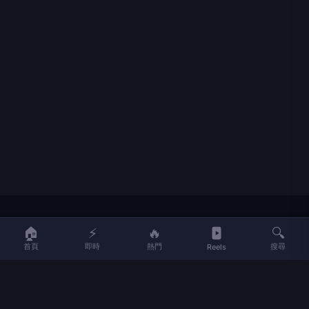
LIFE
生活網
🏠
⚡
🔥
🔍
首頁
即時
熱門
搜尋
Reels
LIFE 生活網是台灣領先的生活資訊平台，提供即時新聞、生活、健康、
財經、娛樂等多元內容。
f
L
▶
📷