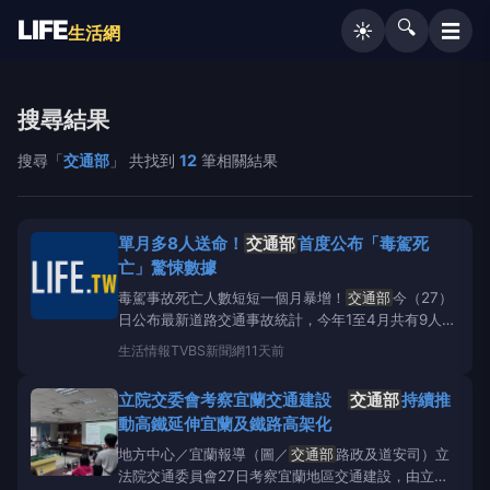
LIFE
🔍
☰
☀️
生活網
搜尋結果
搜尋「
交通部
」 共找到
12
筆相關結果
單月多8人送命！
交通部
首度公布「毒駕死
亡」驚悚數據
毒駕事故死亡人數短短一個月暴增！
交通部
今（27）
日公布最新道路交通事故統計，今年1至4月共有9人因
毒駕事故死亡，但最新1至5月統計已攀升至17人，意
生活情報
TVBS新聞網
11天前
味光是新增的5月統計，就多出8人死亡，累計人數幾
乎翻倍；17名死者當中，有4人為吸毒後駕車的肇事
立院交委會考察宜蘭交通建設
交通部
持續推
者。&nbsp;首度納入毒駕統
動高鐵延伸宜蘭及鐵路高架化
地方中心／宜蘭報導（圖／
交通部
路政及道安司）立
法院交通委員會27日考察宜蘭地區交通建設，由立法