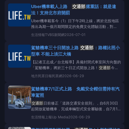
「智慧道路設施組」優等及「充電樁組」佳作等4項大
Uber機車載人上路
交通部
撂重話：就是違
獎。交通局長葉昭甫7/14在市政會議中獻獎，與市長
法！支持北市府開罰
盧秀
Uber機車載客今（1）日下午2時上線，將於北投地區
推出為期一個月期間限定的免費文化體驗活動，對
此，
交通部
表態，現行公路法沒開放機車作為營運載
生活情報
TVBS新聞網
2026-07-01
客工具，這樣的方式就是違法，政府不允許機車從事商
業載客，北市府也對外說明認定不法行為，也支持北市
駕艙機車三十日開放上路
交通部
：路權比照小
府以公路法開罰。Uber證實，此次期間限定免費
型車 不能上淡江大橋
【記者王志成／台北報導】具備封閉式車室與方向盤的
「駕艙機車」將於三十日正式開放上路！
交通部
今日
明確規範，駕艙機車的路權比照小型車，但嚴禁行駛高
地方
民眾日報民眾網
2026-06-29
速公路及快速公路，且不得行駛機車專用道，這意味著
民眾未來將無法駕駛該款機車駛上淡江大橋。
交通部
駕艙機車7/1正式上路 免戴安全帽但需持有汽
(二十九)日前發布「道路交通安全規則」修正
車駕照
交通部
日前修正「道路交通安全規則」，自6月30日
起開放駕艙機車，完成車輛型式安全審驗後，自7月1
日起即可合法上路。
交通部
今天（29日）說明，駕艙
生活情報
上報Up Media
2026-06-29
機車在一般道路行駛時，路權比照小型車，可停放於小
客車停車格，但不得行駛國道及中央主管機關管理的快