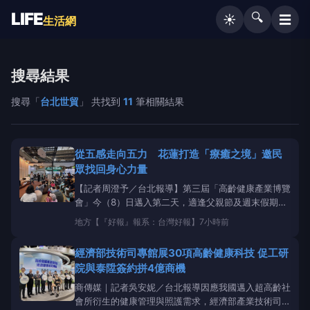
LIFE
🔍
☰
☀️
生活網
搜尋結果
搜尋「
台北世貿
」 共找到
11
筆相關結果
從五感走向五力 花蓮打造「療癒之境」邀民
眾找回身心力量
【記者周澄予／台北報導】第三屆「高齡健康產業博覽
會」今（8）日邁入第二天，適逢父親節及週末假期，
台北世貿
一館人潮絡繹不絕。花蓮縣政府以「花蓮‧療
地方
【『好報』報系：台灣好報】
7小時前
癒之境」打造沉浸式主題展區，透過視、聽、嗅、味、
觸「五感」體驗，延伸身體力、修復力、安心力、食養
經濟部技術司專館展30項高齡健康科技 促工研
力及連結力「五力」，讓民眾從一場展覽感受花蓮
院與泰陞簽約拼4億商機
商傳媒｜記者吳安妮／台北報導因應我國邁入超高齡社
會所衍生的健康管理與照護需求，經濟部產業技術司於