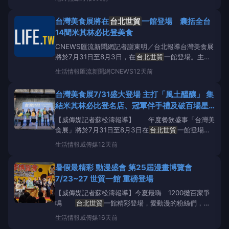
康產業博覽會」，以「健康新竹全齡樂活」為主題打造
特色展區，呈現新竹市在健康促進、智慧照護及高齡友
台灣美食展將在
台北世貿
一館登場 囊括全台
善等面向的創新成果。邀請市民朋友及全台民眾蒞臨參
14間米其林必比登美食
CNEWS匯流新聞網記者謝東明／台北報導台灣美食展
將於7月31日至8月3日，在
台北世貿
一館登場。主辦
單位台灣觀光協會，今（27）日宣布今年美食展，將
生活情報
匯流新聞網CNEWS
12天前
橫跨中央到地方、囊括全台14間米其林必比登美食、
在地佳餚、冠軍伴手禮、五星飯店等，也將帶來實力派
台灣美食展7/31盛大登場 主打「風土醞釀」 集
陣容與優惠！台灣觀光協會表示，4天展期更有跨世代
結米其林必比登名店、冠軍伴手禮及破百場星
國
級主廚秀
【威傳媒記者蘇松濤報導】 年度餐飲盛事「台灣美
食展」將於7月31日至8月3日在
台北世貿
一館登場，
主辦單位台灣觀光協會今（27）日搶先宣布今年美食
生活情報
威傳媒
12天前
展橫跨中央到地方、囊括全台14間米其林必比登美
食、在地佳餚、冠軍伴手禮、五星飯店等，帶來實力派
暑假最精彩 動漫盛會 第25屆漫畫博覽會
陣容與優惠！4天展期更有跨世代國宴主廚、五星飯店
7/23~27 世貿一館 重磅登場
廚師
【威傳媒記者蘇松濤報導】今夏最嗨 1200攤百家爭
鳴
台北世貿
一館精彩登場，愛動漫的粉絲們，最
期待的動漫盛會【25漫博會】重磅來襲！社團法人中
生活情報
威傳媒
16天前
華動漫出版同業協進會蘇偉銓理事長、與會貴賓舉牌亮