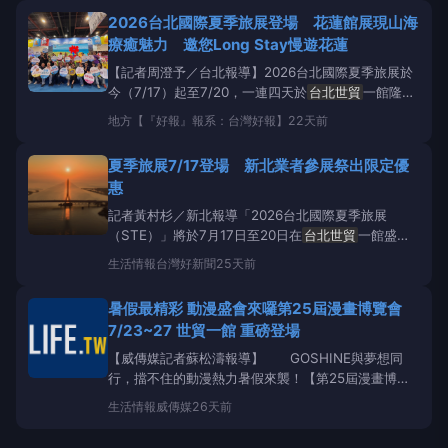
相，齊為第二十五屆漫畫博覽會序幕，並準備蛋糕慶生
2026台北國際夏季旅展登場 花蓮館展現山海
活動【第25屆漫畫博
療癒魅力 邀您Long Stay慢遊花蓮
【記者周澄予／台北報導】2026台北國際夏季旅展於
今（7/17）起至7/20，一連四天於
台北世貿
一館隆重
登場，為迎接夏季旅遊熱潮，花蓮縣政府精心打造本次
地方
【『好報』報系：台灣好報】
22天前
旅展最大主題展館，花蓮館內匯聚21家在地優質旅
宿、伴手禮與遊憩品牌；今(7/17)天旅展開幕式中更由
夏季旅展7/17登場 新北業者參展祭出限定優
台灣旅遊交流協會主任委員賴瑟珍、
惠
記者黃村杉／新北報導「2026台北國際夏季旅展
（STE）」將於7月17日至20日在
台北世貿
一館盛大
登場！為迎接暑假旅遊旺季，新北市政府觀光旅遊局今
生活情報
台灣好新聞
25天前
年以「GO夏趴YO!CHILL新北!」為主題。新北館採用
清新明亮的藍天海洋色系為基底，同時融入了新北市的
暑假最精彩 動漫盛會來囉第25屆漫畫博覽會
夏日節慶與特色景點，如淡江大橋、新北市美術館、
7/23~27 世貿一館 重磅登場
【威傳媒記者蘇松濤報導】 GOSHINE與夢想同
行，擋不住的動漫熱力暑假來襲！【第25屆漫畫博覽
會】7/23-27在
台北世貿
一館精彩登場，愛動漫的粉
生活情報
威傳媒
26天前
絲們，最期待的動漫盛會重磅登場！【第25屆漫畫博
覽會】7/23-27在
台北世貿
一館精彩登場 【漫博