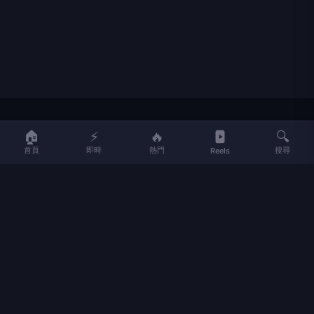
LIFE
生活網
🏠
⚡
🔥
🔍
首頁
即時
熱門
搜尋
Reels
LIFE 生活網是台灣領先的生活資訊平台，提供即時新聞、生活、健康、
財經、娛樂等多元內容。
f
L
▶
📷
新聞分類
新聞
更多內容
生活