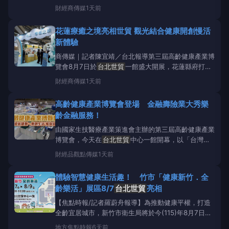
8月7日至9日假
台北世貿
一館「2026高齡健康產業博
財經
商傳媒
1天前
覽會」技術司專館中，集結工研院、金屬中心、紡織所
及食品所等4家法人，規劃「健康管理」、「暖心守
花蓮療癒之境亮相世貿 觀光結合健康開創慢活
護」及「復健賦能」三大展區，共展出30項高齡健康
新體驗
科
商傳媒｜記者陳宜靖／台北報導第三屆高齡健康產業博
覽會8月7日於
台北世貿
一館盛大開展，花蓮縣府打造
「花蓮‧療癒之境」五感體驗驚豔全場。縣長徐榛蔚親
財經
商傳媒
1天前
臨分享「療癒之都」願景，前立法院長王金平也到場盛
讚花蓮成功結合觀光與休閒醫療，是絕佳的「身心靈聖
高齡健康產業博覽會登場 金融壽險業大秀樂
地」。兩人共同邀請民眾透過五力闖關，來花蓮展開撫
齡金融服務！
慰身
由國家生技醫療產業策進會主辦的第三屆高齡健康產業
博覽會，今天在
台北世貿
中心一館開幕，以「台灣，
領航長壽新經濟」為主軸，共設置1380個攤位，規模
財經
品觀點傳媒
1天前
較去年成長15%。金融壽險業也紛紛前來參展，介紹自
家產品，訴求可滿足高齡族群需求，協助規劃人生各階
體驗智慧健康生活趣！ 竹市「健康新竹．全
段需求。台新新光金控攜手子公司台新銀行、新
齡樂活」展區8/7
台北世貿
亮相
【焦點時報/記者羅蔚舟報導】為推動健康平權，打造
全齡宜居城市，新竹市衛生局將於今(115)年8月7日至
9日前往
台北世貿
中心一館參展「2026第三屆高齡健
地方
焦點時報
6天前