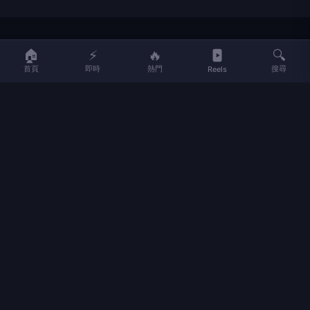
LIFE
生活網
🏠
⚡
🔥
🔍
首頁
即時
熱門
搜尋
Reels
LIFE 生活網是台灣領先的生活資訊平台，提供即時新聞、生活、健康、
財經、娛樂等多元內容。
f
L
▶
📷
新聞分類
新聞
更多內容
生活
地方新聞
健康
關於 LIFE
國際新聞
財經
合作夥伴
星座運勢
消費