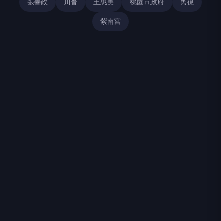
張善政
川普
王惠美
桃園市政府
民視
紫南宮