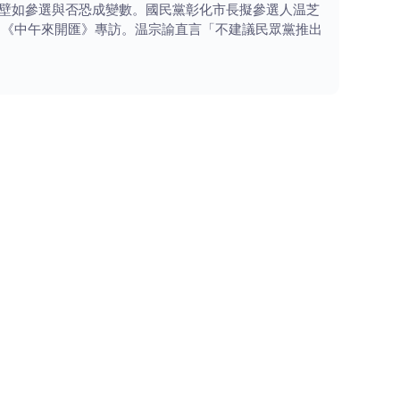
蔡壁如參選與否恐成變數。國民黨彰化市長擬參選人温芝
節目《中午來開匯》專訪。温宗諭直言「不建議民眾黨推出