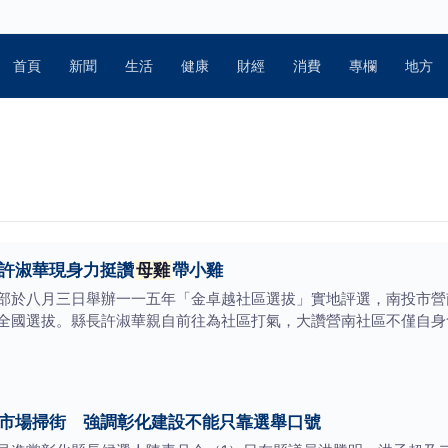
首頁
新聞
生活
健康
財經
消費
專欄
地方
 許淑華現身力挺讚
母雞
帶小雞
部於八月三日舉辦一一五年「金卓越社區選拔」實地評選，南投市營
全國選拔。縣長許淑華親自前往為社區打氣，大讚營南社區不僅自身
市場掃街 強調彰化建設不能只靠選舉口號