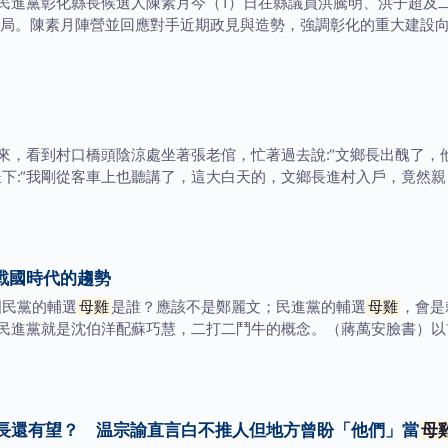
民進黨彰化縣長候選人陳素月今（1）日在縣議員洪騰明、洪子超及
局。陳素月陣營並回應對手近期政見與造勢，強調彰化的重大建設
來，看到村口橋頭陰涼處坐著張老倌，忙著過去說:“文鄉長出醜了，
坐下:“我剛從客車上也聽講了，這大白天的，文鄉長進村入戶，竟然
戰國時代的趨勢
國民黨的輔選
母雞
是誰？應該不是鄭麗文；民進黨的輔選
母雞
，會是
民進黨就是沈伯洋配蘇巧慧，二打二鬥牛的概念。（蔣萬安臉書）以
長還有望？ 温宗諭直言白不推人但地方曾盼「他們」當
母