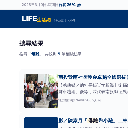
2026年8月9日 星期日
台北 26°C 🌧️
LIFE
生活網
關心生活大小事
搜尋結果
搜尋「
母雞
」 共找到
5
筆相關結果
南投營南社區獲金卓越全國選拔
【點傳媒／總社長孫崇文報導】衛福
質卓越組」優等，並代表南投縣征戰
區
地方
點傳媒News586
5天前
影／陳素月「
母雞
帶小雞」二林