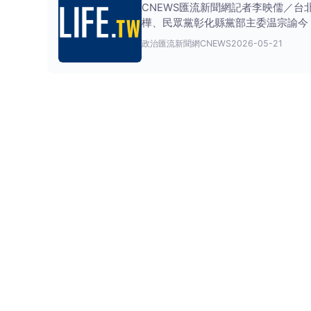
CNEWS匯流新聞網記者李映儒／
樺、民眾黨彰化縣黨部主委温宗諭今（
政治
匯流新聞網CNEWS
2026-05-21