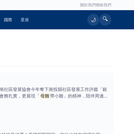
關於我們
聯絡我們
🔍
🌙
國際
星座
南社區發展協會今年奪下南投縣社區發展工作評鑑「銀
會務扎實，更展現「
母雞
帶小雞」的精神，陪伴周邊社