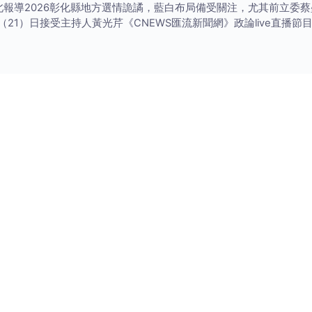
台北報導2026彰化縣地方選情詭譎，藍白布局備受關注，尤其前立委
21）日接受主持人黃光芹《CNEWS匯流新聞網》政論live直播