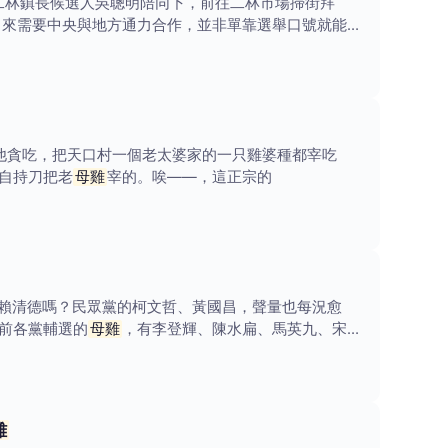
二林鎮長候選人吳聰明陪同下，前往二林市場掃街拜
向來需要中央與地方通力合作，並非單靠選舉口號就能一
他貪吃，把天口村一個老太婆家的一只雞婆種都宰吃
親自持刀把老
母雞
宰的。唉——，這正宗的
賴清德嗎？民眾黨的柯文哲、黃國昌，聲量也每況愈
前各黨輔選的
母雞
，有李登輝、陳水扁、馬英九、宋楚
雞