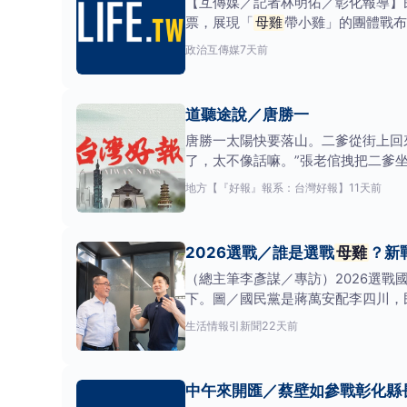
【互傳媒／記者林明佑／彰化報導】
票，展現「
母雞
帶小雞」的團體戰布
蹴可幾。陳素月身為
政治
互傳媒
7天前
道聽途說／唐勝一
唐勝一太陽快要落山。二爹從街上回
了，太不像話嘛。”張老倌拽把二爹
地方
【『好報』報系：台灣好報】
11天前
2026選戰／誰是選戰
母雞
？新
（總主筆李彥謀／專訪）2026選戰
下。圖／國民黨是蔣萬安配李四川，
瑜，而候選人擔
生活情報
引新聞
22天前
中午來開匯／蔡壁如參戰彰化縣