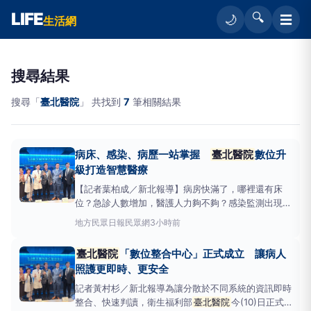
LIFE
🔍
☰
🌙
生活網
搜尋結果
搜尋「
臺北醫院
」 共找到
7
筆相關結果
病床、感染、病歷一站掌握
臺北醫院
數位升
級打造智慧醫療
【記者葉柏成／新北報導】病房快滿了，哪裡還有床
位？急診人數增加，醫護人力夠不夠？感染監測出現異
常，又該如何即時應變？這些過去可能得靠不同系統查
地方
民眾日報民眾網
3小時前
詢、人工彙整的資訊，如今在衛生福利部
臺北醫院
可
以「一次看懂」。
臺北醫院
今〈10〉日天啟用「數位
臺北醫院
「數位整合中心」正式成立 讓病人
整合中心」（DigitalIntegration
照護更即時、更安全
記者黃村杉／新北報導為讓分散於不同系統的資訊即時
整合、快速判讀，衛生福利部
臺北醫院
今(10)日正式