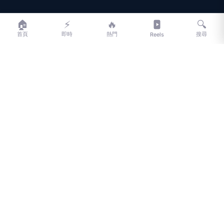
LIFE
生活網
🏠
⚡
🔥
🔍
首頁
即時
熱門
搜尋
Reels
LIFE 生活網是台灣領先的生活資訊平台，提供即時新聞、生活、健康、
財經、娛樂等多元內容。
f
L
▶
📷
新聞分類
新聞
更多內容
生活
地方新聞
健康
關於 LIFE
國際新聞
財經
合作夥伴
星座運勢
消費
關於我們
隱私權政策
服務條款
新聞人物
專欄