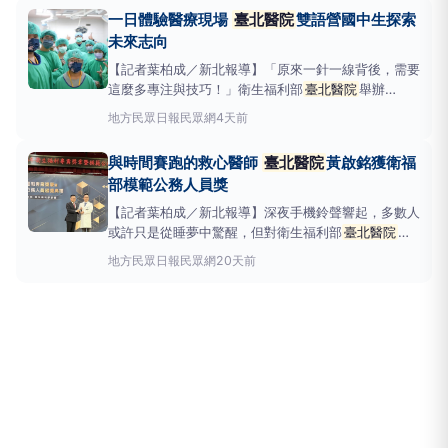
實醫療場域中探索職涯方向，提前認識醫療工作的專業
一日體驗醫療現場
臺北醫院
雙語營國中生探索
與使命。圖／林同學（右一）在門診楊士賢主任醫師帶
未來志向
領下，體
【記者葉柏成／新北報導】「原來一針一線背後，需要
這麼多專注與技巧！」衛生福利部
臺北醫院
舉辦
「2026雙語創新醫療體驗營」國中組活動，邀請24名
地方
民眾日報民眾網
4天前
學生走進醫院第一線，從外科縫合、急救訓練到開刀房
參訪，透過雙語教學與實境體驗，提前探索醫護職涯，
與時間賽跑的救心醫師
臺北醫院
黃啟銘獲衛福
也在一次次動手操作中，看見醫療工作的專業與溫度。
部模範公務人員獎
【記者葉柏成／新北報導】深夜手機鈴聲響起，多數人
或許只是從睡夢中驚醒，但對衛生福利部
臺北醫院
心
臟血管中心主任黃啟銘而言，往往代表又有一名急性心
地方
民眾日報民眾網
20天前
肌梗塞患者正站在生死交界。無論是凌晨、假日，甚至
颱風夜，只要接獲通知，他總是第一時間趕往醫院，投
入與死神拔河的搶救工作。憑藉多年深耕急重症心血管
醫療及