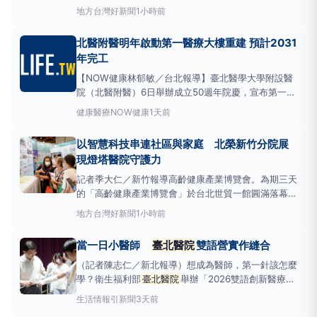
成立「數位整合中心
地方
台灣好新聞
1小時前
（DigitalIntegrationCenter,DIC）」，整合全院資訊
系統、即時營運數據、視覺化分析及人工智慧技術，打
北醫附醫明年啟動第一醫療大樓重建 預計2031
造醫院的「智慧大腦」，讓醫療決策更即時，病人照護
年完工
更安全
【NOW健康林郁敏／台北報導】臺北醫學大學附設醫
院（北醫附醫）6日舉辦成立50週年院慶，宣布第一醫
療大樓預計明年中旬啟動重建工程，將推動臺北市首件
健康醫療
NOW健康
1天前
醫院危老重建案，預計2031年完工。院方表示，重建
期間將調整院內動線及醫療量能，維持既有醫療服務，
以智慧科技串連社區與家庭 北榮新竹分院展
降低工程對病人就醫的影響。北醫
現燈塔醫院守護力
記者季大仁／新竹報導高齡健康產業博覽會。為期三天
的「高齡健康產業博覽會」於台北世貿一館圓滿落幕。
臺北榮民總醫院總院（包含高齡醫學中心、神經醫學中
地方
台灣好新聞
1小時前
心、精神醫學部及資訊室）攜手四家分院聯合參展，展
現臺北榮總跨醫療、長照與智慧科技的整合照護量能。
當一日小醫師
臺北醫院
雙語營實作縫合
臺北榮民總醫院總院以「家、無限延伸智慧串連偏鄉社
區照顧大拼圖
（記者陳志仁／新北報導）想成為醫師，第一針該怎麼
學？衛生福利部
臺北醫院
舉辦「2026雙語創新醫療體
驗營」國中組最終場，24名學生透過雙語教學與醫療
生活情報
引新聞
3天前
實作，體驗外科縫合、急救訓練及心理健康課程，在真