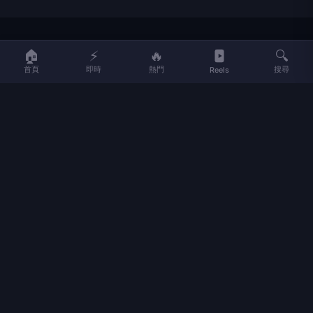
LIFE
生活網
🏠
⚡
🔥
🔍
首頁
即時
熱門
搜尋
Reels
LIFE 生活網是台灣領先的生活資訊平台，提供即時新聞、生活、健康、
財經、娛樂等多元內容。
f
L
▶
📷
新聞分類
新聞
更多內容
生活
地方新聞
健康
關於 LIFE
國際新聞
財經
合作夥伴
星座運勢
消費