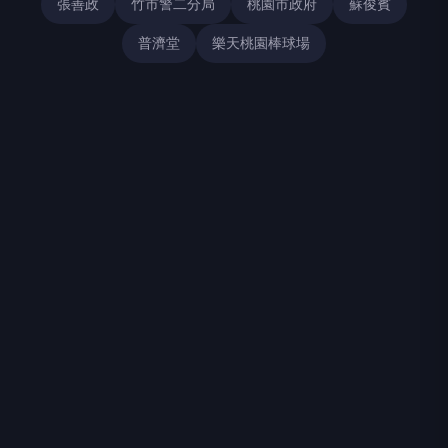
張善政
竹市警二分局
桃園市政府
蘇俊賓
普濟堂
樂天桃園棒球場