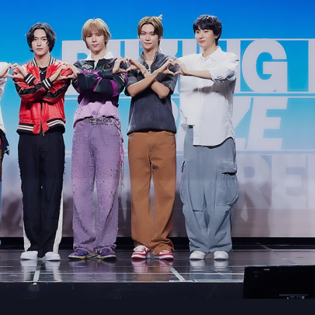
SM Entertainment ）
wcase
，
分享出道心情並搶先在媒體面前表演新歌舞台。
力展現成長的樣貌，
如團體名一起成長實現夢想」。對於
令人不可置信，
沒想到從出道就受到如此廣大的關注，
只有一次機會的新人獎外，
ANTO
N
表示想與成員們在自己
世界巡演。此外，
Showcase
中還驚喜公布未來發片計
畫
一季發行新專輯，並配合專輯進行大規模的全球活動，
從