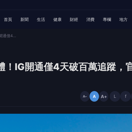
首頁
新聞
生活
健康
財經
消費
專欄
地方
通僅4...
體！IG開通僅4天破百萬追蹤，
A+
L
f
A
A−