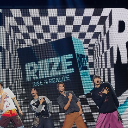
名稱為「SUNZ」。（圖：SM Entertainment ）
台數位發行，收錄同名主打歌〈
G
et A Guitar
〉與先行公
 Pop
音樂風格表達自身情感。