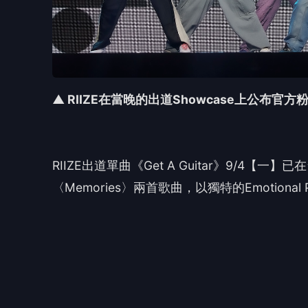
🎯 
👍
讚
還
愛貝克思
愛
本公司成立於西元1998年7月，係以唱片發
公司初期係以發行日語流行歌曲，繼而發行韓語
AAA、和樂器樂團、PIKO太郎、及SM旗下藝人等。