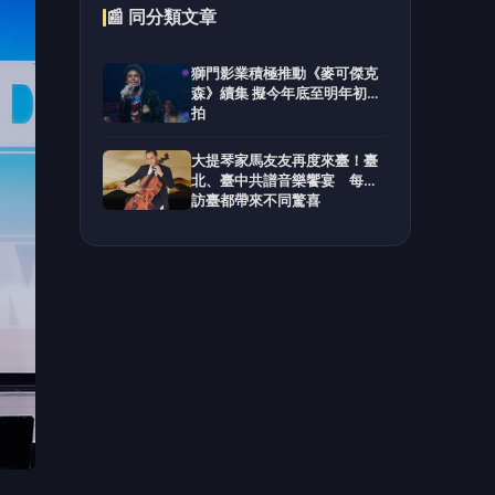
成員
專輯
十分
曾
，將
出道