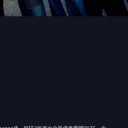
aespa
後，時隔
3
年推出全新偶像團體
RIIZE
，由
、
EUNSEOK
、
SEUNG
HAN
、
ANTON
七位成員組成，這
合，消息一出引起高度關注，尤其官方
IG
帳號開通僅
4
天
。
單
字，意味著一起成長並且一起實現夢想之意。
受人矚目
時間為主題
製作，收錄主打歌〈
Get A Guitar
〉與象徵回
、將自身情感融入音樂的「
Emoti
onal Pop
」風格，在競
單曲專輯《
Get A Guitar
》截至
9/3
為止，預售量統計共