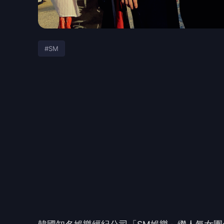
#SM
韓國知名娛樂經紀公司「
SM
娛樂」繼人氣女團
SUNGCHAN
、
SHOT
ARO
、
WONBIN
、
SOHEE
SM
娛樂繼
2016
年推
出
NCT
後睽違
7
年的男子組
人數就突破一百萬，出道前便寫下
KPOP
新紀錄
團體名稱「
RIIZE
」結合
Rise
與
Realize
兩個英文
出道單曲專輯以成員們準備出道時一起度過的
開始的〈
Memories
〉
兩首歌曲，以
RIIZE
獨創
烈的
KPOP
中做出差異化展現獨特色彩。
而這張
1,032,144
張，出道即有望達成百萬銷售成就。