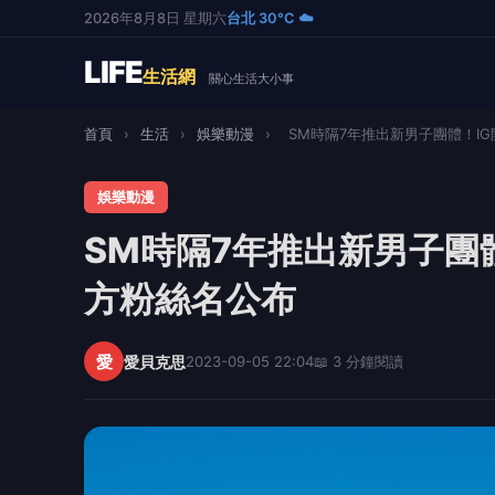
2026年8月8日 星期六
台北 30°C ☁️
LIFE
生活網
關心生活大小事
首頁
›
生活
›
娛樂動漫
›
SM時隔7年推出新男子團體！IG開
娛樂動漫
SM時隔7年推出新男子團
方粉絲名公布
愛
愛貝克思
2023-09-05 22:04
📖 3 分鐘閱讀