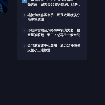
也是
追蹤
的
憶和
爭激