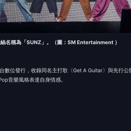
搶頭香！這篇你的反應？
❤️
🤣
愛
哈
沒有人反應，當第一個!
行及演藝活動經紀為主之娛樂出版事業，總公司為日本第一大唱片上市公司
流行歌曲。 目前在台發行藝人有:濱崎步、安室奈美惠、倖田來未、
詳情請見愛貝克思台灣官方網站:http://www.avex.com.tw。