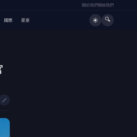
關於我們
聯絡我們
🔍
☀️
國際
星座
🔥 熱門文章
官
日媒爆養樂多中壢廠生蟑螂 桃市衛生
1
局突擊稽查結果出爐
平鎮金陵路五、六段替代道路動土
2
張善政：完善台66聯外路網、紓解地
🔗
方壅塞
礁警查獲詐團車手 民眾致函礁溪分
3
局表達感謝
邱凱偉首闖台八搭陳珮騏演夫妻！抱
4
童星被萌翻 鬆口：想再生一個女兒