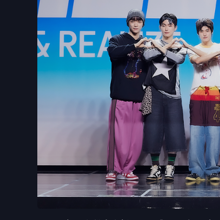
▲ SM時隔7年推出全新男子團體RIIZE超吸睛。（圖：
RIIZE
出道當日下午舉行單曲專輯發售紀念
Sho
表示「
對出道還沒有真實感，會像現在一樣努
預售量，
SUNGCHAN
說道「一百萬張的數字太
感謝粉絲」。
而關於目標與抱負，除了想獲得
住過的美國紐澤西州的體育場上表演，
並進行
於
11
月與
12
月各發行一張單曲，
預計於明年第