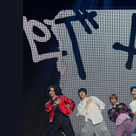
▲ RIIZE在當晚的出道Showcase上
公布官方粉絲
RIIZE
出道單曲《
G
et A Guitar
》
9/4
【一】已在
〈
Memories
〉兩首歌曲，
以獨特的
Emotional