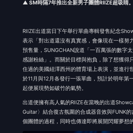
起便展現勢如破竹的氣勢。
出道便擁有高人氣的
RIIZE
在當晚的出道
Showc
Guitar
〉結合復古氛圍的合成器音效與
FUNK
的
個團體的過程，
同時也傳達即將展開閃耀夢想