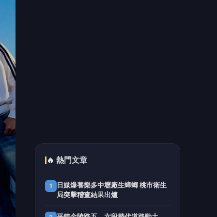
金門港旅運中心啟用 通力27座設備
5
支援小三通旅運
📰 同分類文章
獅門影業積極推動《麥可傑克
森》續集 擬今年底至明年初開
拍
大提琴家馬友友再度來臺！臺
北、臺中共譜音樂饗宴 每次
訪臺都帶來不同驚喜