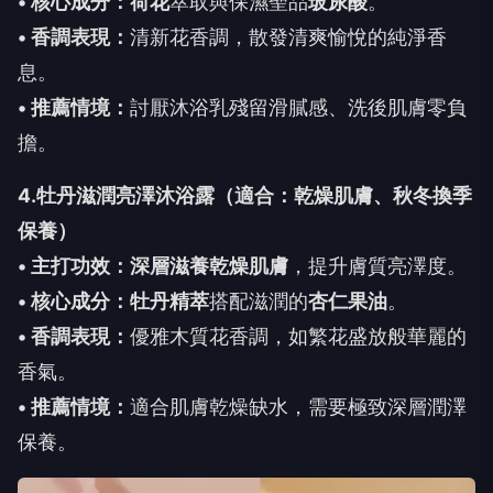
• 核心成分：荷花
萃取與保濕聖品
玻尿酸
。
• 香調表現：
清新花香調，散發清爽愉悅的純淨香
息。
• 推薦情境：
討厭沐浴乳殘留滑膩感、洗後肌膚零負
擔。
4.牡丹滋潤亮澤沐浴露（適合：乾燥肌膚、秋冬換季
保養）
• 主打功效：深層滋養乾燥肌膚
，提升膚質亮澤度。
• 核心成分：牡丹精萃
搭配滋潤的
杏仁果油
。
• 香調表現：
優雅木質花香調，如繁花盛放般華麗的
香氣。
• 推薦情境：
適合肌膚乾燥缺水，需要極致深層潤澤
保養。