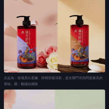
左起為：玫瑰美白柔嫩、靜檀舒緩清新，是全聯門市詢問度最高的
香味。圖：翻攝自網路