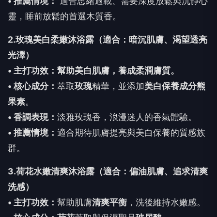
• 推薦情境：
適合思緒過載、需要深度放鬆與沉靜心
靈，睡前放鬆的首選木質香。
2.玫瑰美白柔嫩沐浴露（適合：暗沉肌膚、渴望透亮
光澤）
• 主打功效：幫助美白肌膚，養成柔潤膚質。
• 核心成分：
萃取
玫瑰
精華，並添加
美白保養成分熊
果素
。
• 香調表現：
淡雅玫瑰香，浪漫迷人的香氣體驗。
• 推薦情境：
適合期待肌膚提亮與美白保養的質感族
群。
3.荷花水嫩清爽沐浴露（適合：偏油肌膚、追求清爽
洗感）
• 主打功效：
幫助肌膚
清爽平衡
，洗後維持水嫩感。