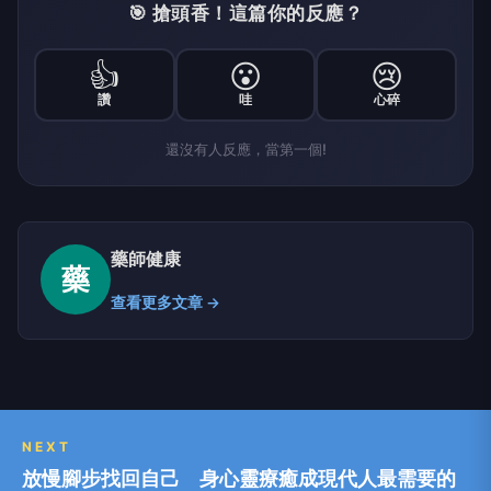
🎯 搶頭香！這篇你的反應？
👍
😮
😢
讚
哇
心碎
還沒有人反應，當第一個!
藥師健康
藥
查看更多文章 →
NEXT
放慢腳步找回自己 身心靈療癒成現代人最需要的