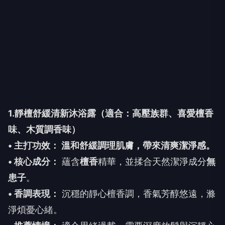
1.靜檀舒緩清新沐浴露（適合：高壓族群、喜愛檀香
味、木質調香味）
• 主打功效： 溫和舒緩調理肌膚，帶來清爽潔淨感。
• 核心成分：
蘊含
檀香
精華，並揉合天然潔淨成分
無
患子
。
• 香調表現：
沉穩的靜心檀香調，香氣芳醇悠遠，滌
淨煩憂心緒。