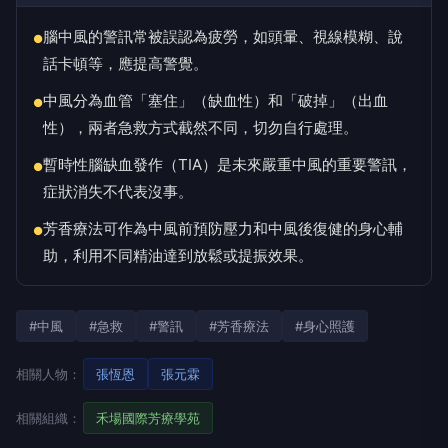
腦中風的警訊常被誤認為疲勞，如頭暈、視線模糊、說
●
話卡頓等，應提高警覺。
中風分為血管「塞住」（缺血性）和「破掉」（出血
●
性），兩者急救方式截然不同，切勿自行處理。
暫時性腦缺血發作（TIA）是未來嚴重中風的重要警訊，
●
症狀消失不代表沒事。
芳香療法可作為中風前預防壓力和中風後復健的身心輔
●
助，利用不同精油達到放鬆或提振效果。
#中風
#急救
#警訊
#芳香療法
#身心照護
相關人物：
張恆恩
張元霖
相關組織：
禾場國際芳療學苑