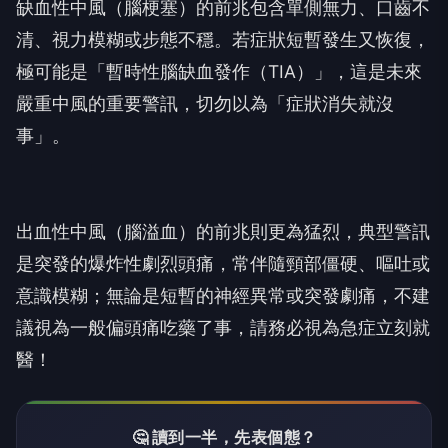
缺血性中風（腦梗塞）的前兆包含單側無力、口齒不
清、視力模糊或步態不穩。若症狀短暫發生又恢復，
極可能是「暫時性腦缺血發作（TIA）」，這是未來
嚴重中風的重要警訊，切勿以為「症狀消失就沒
事」。
出血性中風（腦溢血）的前兆則更為猛烈，典型警訊
是突發的爆炸性劇烈頭痛，常伴隨頸部僵硬、嘔吐或
意識模糊；無論是短暫的神經異常或突發劇痛，不建
議視為一般偏頭痛吃藥了事，請務必視為急症立刻就
醫！
🤔 讀到一半，先表個態？