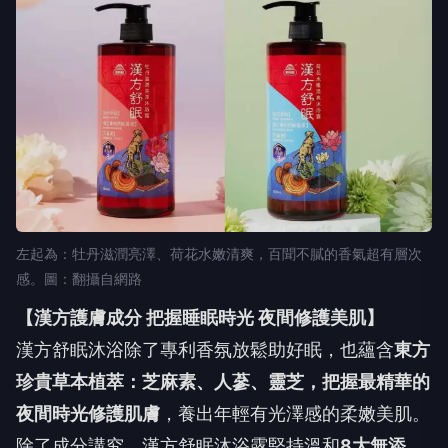
左起為：牡丹滋潤亮澤、荷花水嫩清爽，百聞不膩的香氣超有層次
感。圖：翻攝自網路
【漢方護膚成分 把握睡眠時光 夜間修護美肌】
漢方舒眠沐浴除了專利香氛放鬆助好眠，也蘊含
東方
珍貴草本植萃：芝麻素、人蔘、靈芝，把握最精華的
夜間時光修護肌膚
，養出年輕有光澤感的柔嫩美肌。
除了成分講究，漢方舒眠沐浴露堅持溫和
8大無添