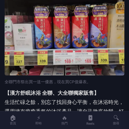
全聯門市祭出買一送一優惠，現在買CP值爆表。
【漢方舒眠沐浴 全聯、大全聯獨家販售】
生活忙碌之餘，別忘了找回身心平衡，在沐浴時光，
選用擁有療癒香氛的沐浴產品，讓自己徹底放鬆，好
🏠
⚡
🔥
🔍
好休息。
漢方舒眠沐浴露，全聯、大全聯獨家販售，
首頁
即時
熱門
搜尋
Reels