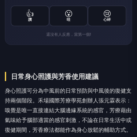
👍
😮
😢
讚
哇
心碎
還沒有人反應，當第一個!
日常身心照護與芳香使用建議
身心照護可分為中風前的日常預防與中風後的復健支
持兩個階段。禾場國際芳療學苑創辦人張元霖表示：
嗅覺是唯一直接連結大腦邊緣系統的感官，芳療藉由
氣味給予腦部適當的感官刺激，不論在日常生活中或
復健期間，芳香療法都能作為身心放鬆的輔助方式。