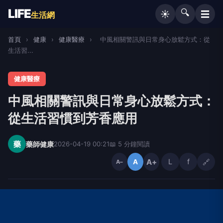
LIFE
🔍
☰
☀️
生活網
首頁
›
健康
›
健康醫療
›
中風相關警訊與日常身心放鬆方式：從
生活習...
健康醫療
中風相關警訊與日常身心放鬆方式：
從生活習慣到芳香應用
藥
藥師健康
2026-04-19 00:21
📖 5 分鐘閱讀
A+
L
f
🔗
A
A−