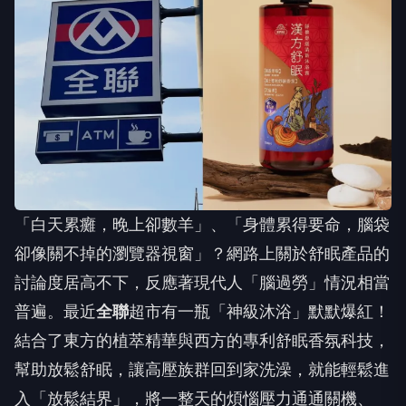
「白天累癱，晚上卻數羊」、「身體累得要命，腦袋
卻像關不掉的瀏覽器視窗」？網路上關於舒眠產品的
討論度居高不下，反應著現代人「腦過勞」情況相當
普遍。最近
全聯
超市有一瓶「神級沐浴」默默爆紅！
結合了東方的植萃精華與西方的專利舒眠香氛科技，
幫助放鬆舒眠，讓高壓族群回到家洗澡，就能輕鬆進
入「放鬆結界」，將一整天的煩惱壓力通通關機、