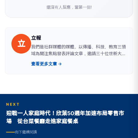
還沒有人反應，當第一個!
立報
立
我們是社群媒體的媒體。以傳播、科技、教育三領
域為關注焦點發表評論文章，邀請三十位世新大學
師生和校友，在「三十而立，世新觀點」的定位
查看更多文章 →
下，組成評論撰寫團隊。
NEXT
迎戰一人家庭時代！欣葉50週年加速布局零售市
場 從台菜餐廳走進家庭餐桌
向下繼續閱讀