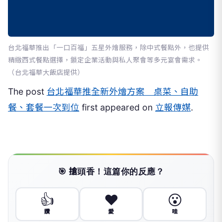
台北福華推出「一口百福」五星外燴服務，除中式餐點外，也提供
精緻西式餐點選擇，鎖定企業活動與私人聚會等多元宴會需求。
（台北福華大飯店提供）
The post
台北福華推全新外燴方案 桌菜、自助
餐、套餐一次到位
first appeared on
立報傳媒
.
🎯 搶頭香！這篇你的反應？
👍
❤️
😮
讚
愛
哇