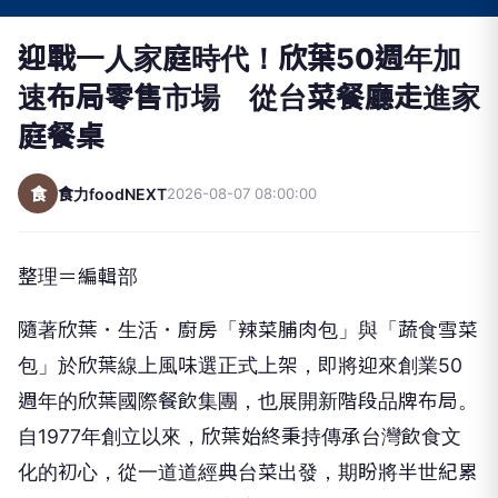
迎戰一人家庭時代！欣葉50週年加
速布局零售市場 從台菜餐廳走進家
庭餐桌
食
食力foodNEXT
2026-08-07 08:00:00
整理＝編輯部
隨著欣葉．生活．廚房「辣菜脯肉包」與「蔬食雪菜
包」於欣葉線上風味選正式上架，即將迎來創業50
週年的欣葉國際餐飲集團，也展開新階段品牌布局。
自1977年創立以來，欣葉始終秉持傳承台灣飲食文
化的初心，從一道道經典台菜出發，期盼將半世紀累