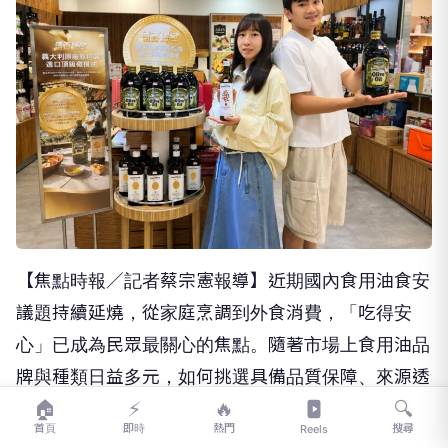
【焦點時報／記者蔡宗憲報導】近期國內食用油食安
議題持續延燒，從家庭烹調到外食消費，「吃得安
心」已成為民眾最關心的焦點。隨著市場上食用油品
牌與種類日益多元，如何挑選具備品質保障、來源透
🏠
⚡
🔥
🔍
明及安全認證的產品，也成為消費者採購時的重要依
首頁
即時
熱門
搜尋
Reels
據。因應這股趨勢，高雄大遠百地下一樓異國食品館