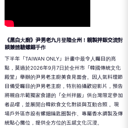
《黑白大廚》尹男老九月登陸全州！親製拌飯交流對
談兼體驗螺鈿手作
下半年「TAIWAN ONLY」計畫中最令人矚目的亮
點，莫過於2026年9月7日於全州市「韓國傳統文化
殿堂」舉辦的尹男老主廚美食見面會。因人氣料理節
目備受矚目的尹男老主廚，特別拍攝歡迎影片，預告
將親自示範獨家食譜的「全州拌飯」供台灣限定參加
者品嚐，並展開台韓飲食文化對談與互動合照 。現
場戶外區亦設有螺鈿鑰匙圈製作、專屬香水調製及傳
統點心攤位，提供全方位的五感文化沉浸。