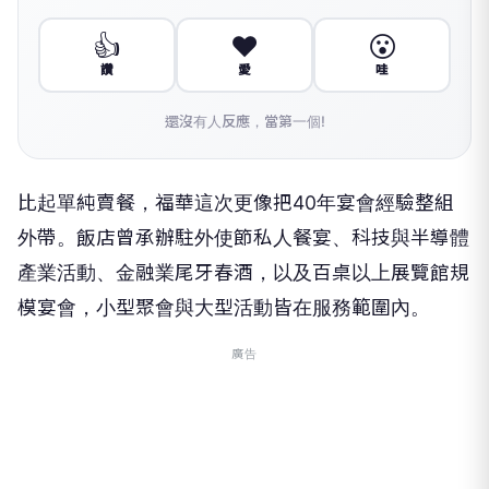
👍
❤️
😮
讚
愛
哇
還沒有人反應，當第一個!
比起單純賣餐，福華這次更像把40年宴會經驗整組
外帶。飯店曾承辦駐外使節私人餐宴、科技與半導體
產業活動、金融業尾牙春酒，以及百桌以上展覽館規
模宴會，小型聚會與大型活動皆在服務範圍內。
廣告