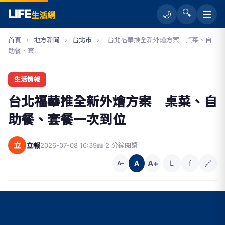
LIFE
🔍
☰
🌙
生活網
首頁
›
地方新聞
›
台北市
›
台北福華推全新外燴方案 桌菜、自
助餐、套...
生活情報
台北福華推全新外燴方案 桌菜、自
助餐、套餐一次到位
立
立報
2026-07-08 16:39
📖 2 分鐘閱讀
A+
L
f
🔗
A
A−