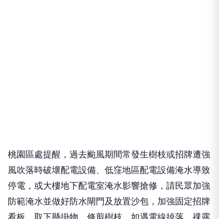
桃園區處提醒，過去颱風期間常發生樹枝或招牌遭強
風吹落時破壞配電設備、低窪地區配電設備淹水導致
停電，或大樓地下配電室淹水影響搶修，請民眾加強
防範淹水並做好防水閘門及放置沙包，加強固定招牌
看板、取下懸掛物、修剪樹枝。如遇電線掉落、祼露