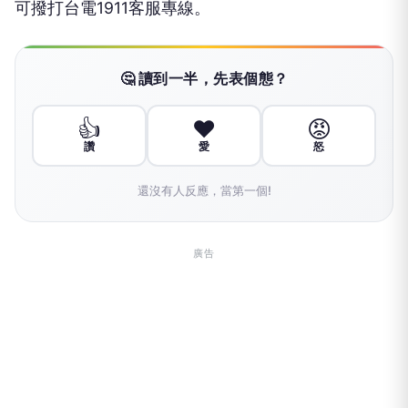
可撥打台電1911客服專線。
🤔 讀到一半，先表個態？
👍
❤️
😡
讚
愛
怒
還沒有人反應，當第一個!
廣告