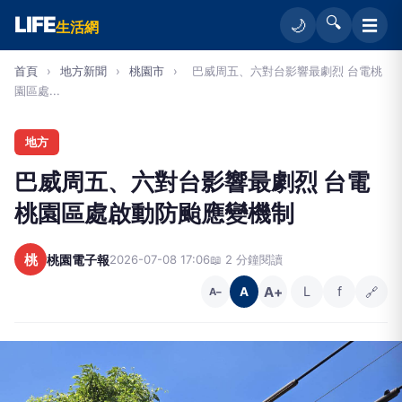
LIFE
🔍
☰
🌙
生活網
首頁
›
地方新聞
›
桃園市
›
巴威周五、六對台影響最劇烈 台電桃
園區處...
地方
巴威周五、六對台影響最劇烈 台電
桃園區處啟動防颱應變機制
桃
桃園電子報
2026-07-08 17:06
📖 2 分鐘閱讀
A+
L
f
🔗
A
A−