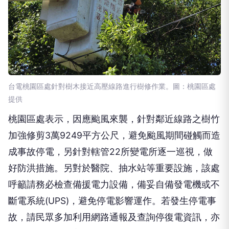
台電桃園區處針對樹木接近高壓線路進行樹修作業。圖：桃園區處
提供
桃園區處表示，因應颱風來襲，針對鄰近線路之樹竹
加強修剪3萬9249平方公尺，避免颱風期間碰觸而造
成事故停電，另針對轄管22所變電所逐一巡視，做
好防洪措施。另對於醫院、抽水站等重要設施，該處
呼籲請務必檢查備援電力設備，備妥自備發電機或不
斷電系統(UPS)，避免停電影響運作。若發生停電事
故，請民眾多加利用網路通報及查詢停復電資訊，亦