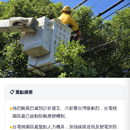
📋 重點摘要
強烈颱風巴威預計於週五、六影響台灣最劇烈，台電桃
●
園區處已啟動防颱應變機制。
台電桃園區處盤點人力機具，加強線路巡視及變電所防
●