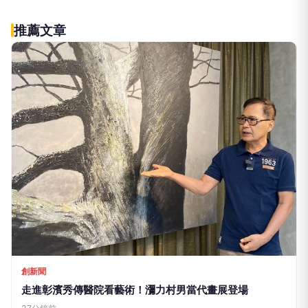
推薦文章
創新聞
走進彰濱秀傳醫院看藝術！瀰力村男當代畫展登場