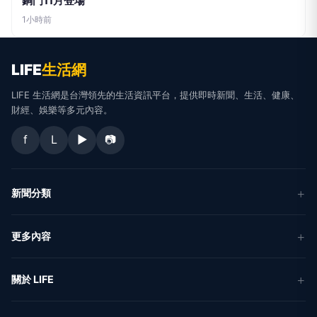
銅門11月登場
1小時前
LIFE
生活網
LIFE 生活網是台灣領先的生活資訊平台，提供即時新聞、生活、健康、
財經、娛樂等多元內容。
f
L
▶
📷
新聞分類
新聞
更多內容
生活
地方新聞
健康
關於 LIFE
國際新聞
財經
合作夥伴