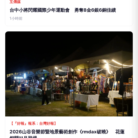
互傳媒
台中小將閃耀國際少年運動會 勇奪8金6銀6銅佳績
1小時前
【『好報』報系：台灣好報】
2026山谷音樂節暨地景藝術創作《rmdax破曉》 花蓮