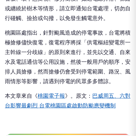
或纏繞於樹木等情形，請立即通知台電處理，切勿自
行碰觸、撿拾或勾撥，以免發生觸電意外。
桃園區處指出，針對颱風造成的停電事故，台電將積
極搶修儘快復電，復電程序將採「供電樞紐變電所一
主幹線一分歧線」的原則來進行，並先以交通、自來
水及電話通信等公用設施，然後一般用戶的順序，安
排人員搶修，然而搶修仍會受到停電範圍、路況、風
雨情形等影響，請遇到停電的民眾多多體諒。
本文章來自《
桃園電子報
》。原文：
巴威周五、六對
台影響最劇烈 台電桃園區處啟動防颱應變機制