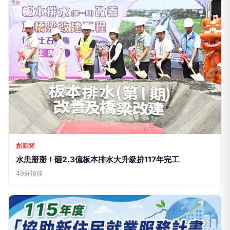
創新聞
水患掰掰！砸2.3億板本排水大升級拚117年完工
49分鐘前