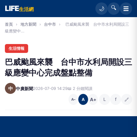
LIFE
🔍
☰
🌙
生活網
首頁
›
地方新聞
›
台中市
›
巴威颱風來襲 台中市水利局開設三
級應變中...
生活情報
巴威颱風來襲 台中市水利局開設三
級應變中心完成盤點整備
中
中廣新聞
2026-07-09 14:29
📖 2 分鐘閱讀
A+
L
f
🔗
A
A−