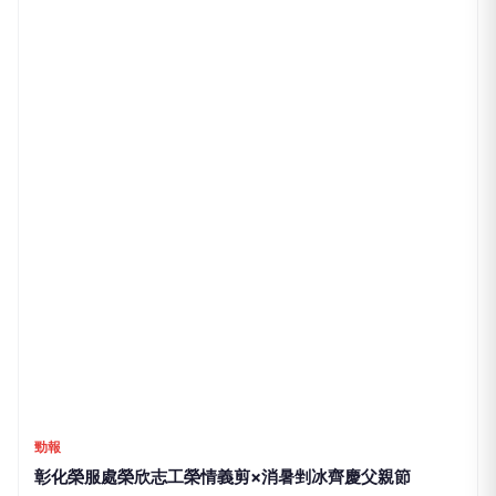
中廣新聞
中聯油脂申請復工遭駁回 中市府：苯駢芘超標原因未
明、欠缺成效驗證
1小時前