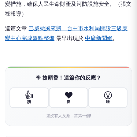
變措施，確保人民生命財產及河防設施安全。（張文
祿報導）
這篇文章
巴威颱風來襲 台中市水利局開設三級應
變中心完成盤點整備
最早出現於
中廣新聞網
。
🎯 搶頭香！這篇你的反應？
👍
❤️
😮
讚
愛
哇
還沒有人反應，當第一個!