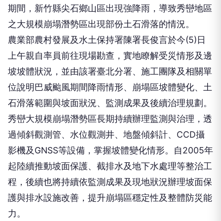
期間，新竹縣尖石鄉山區出現強降雨，導致秀巒地區
之大規模崩塌潛勢區出現部份土石滑落的情況。
農業部農村發展及水土保持署陳署長俊言於今(5)日
上午親自率員前往現場勘查，實地瞭解受災情形及邊
坡坡體狀況，並由該署臺北分署、施工團隊及相關單
位說明巴威颱風期間降雨情形、崩塌區坡體變化、土
石滑落範圍與坡面狀況、監測成果及後續治理規劃。
秀巒大規模崩塌潛勢區長期持續辦理監測與治理，透
過傾斜觀測管、水位觀測井、地盤傾斜計、CCD攝
影機及GNSS等設備，掌握坡體變化情形。自2005年
起陸續推動坡面保護、截排水及地下水處理等整治工
程，後續也將持續依監測成果及現地狀況辦理坡面保
護與排水設施改善，提升崩塌區穩定性及整體防災能
力。