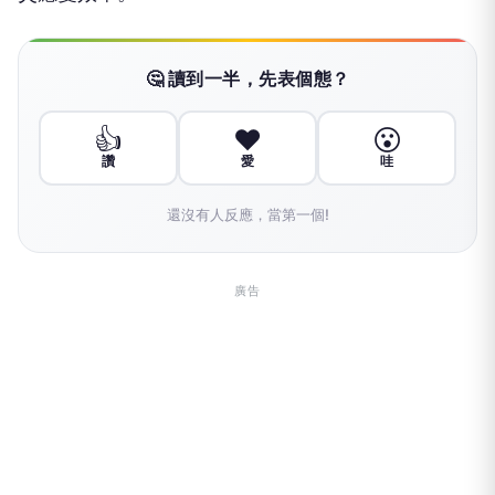
🤔 讀到一半，先表個態？
👍
❤️
😮
讚
愛
哇
還沒有人反應，當第一個!
廣告