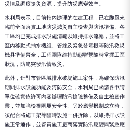
災情及調度搶災資源，提升防災應變效率。
水利局表示，目前轄內辦理的在建工程，已在颱風來
臨前全面落實工地防災減災自主檢查與防汛準備。各
工區均已完成排水設施清疏以維持排水流暢，並將工
區內移動式抽水機組、管線及緊急發電機等防汛救災
機具準備齊全，工程團隊維持動態聯繫隨時掌握工區
狀況，防範突發汛情致災。
此外，針對市管區域排水破堤施工案件，為確保防汛
期間排水設施功能及河防安全，水利局已函請各申請
單位確實依許可內容辦理防汛搶險整備及自主檢查作
業，並加強檢視圍堰安全性。另於應變機制成立時，
須配合將施工架等臨時設施一併拆除，以維持排水設
施正常運作，並督責施工廠商落實防汛應變與緊急應