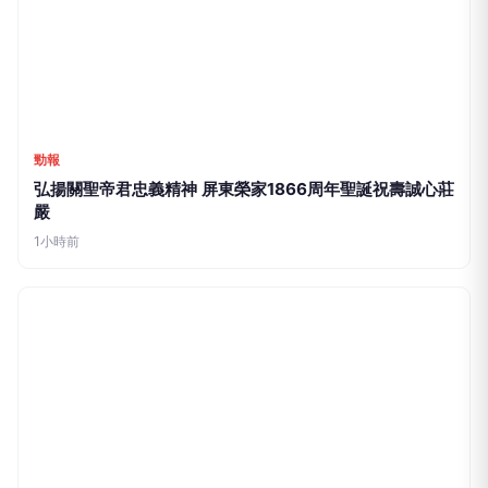
勁報
弘揚關聖帝君忠義精神 屏東榮家1866周年聖誕祝壽誠心莊
嚴
1小時前