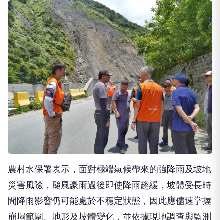
農村水保署表示，面對極端氣候帶來的強降雨及坡地
災害風險，颱風豪雨過後即使降雨趨緩，坡體受長時
間降雨影響仍可能處於不穩定狀態，因此應儘速掌握
崩塌範圍、地形及坡體變化，並依據現地調查與監測