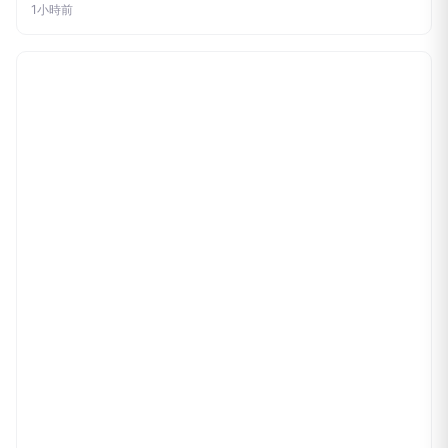
勁報
彰化榮服處榮欣志工榮情義剪×消暑剉冰齊慶父親節
1小時前