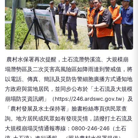
農村水保署再次提醒，土石流潛勢溪流、大規模崩
塌潛勢區及二次災害高風險區如降雨達到警戒值，將
以電話、傳真、簡訊及災防告警細胞廣播方式通知地
方政府與當地居民，並同步公布於「土石流及大規模
崩塌防災資訊網」（https://246.ardswc.gov.tw）及
「農村發展及水土保持署」臉書粉絲專頁供民眾查
詢。地方居民或民眾如有發現災情，請撥打土石流及
大規模崩塌災情通報專線：0800-246-246（土石