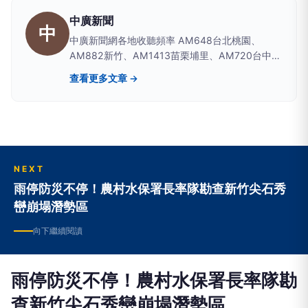
中廣新聞
中
中廣新聞網各地收聽頻率 AM648台北桃園、
AM882新竹、AM1413苗栗埔里、AM720台中彰
化南投、AM1350嘉義雲林、AM1296台南、
查看更多文章 →
AM864高雄屏東、AM630宜蘭、AM819台東、
AM855花蓮、AM1116玉里
NEXT
雨停防災不停！農村水保署長率隊勘查新竹尖石秀
巒崩塌潛勢區
向下繼續閱讀
雨停防災不停！農村水保署長率隊勘
查新竹尖石秀巒崩塌潛勢區