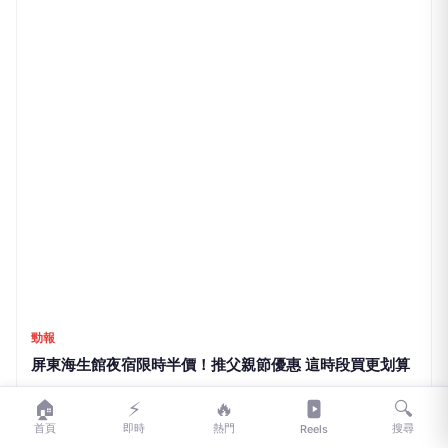
勁報
臺南農會供品箱資訊一次看！中元採購輕鬆辦
1小時前
🏠
⚡
🔥
🔍
首頁
即時
熱門
搜尋
Reels