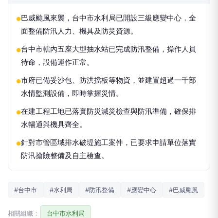
巴威颱風來襲，台中市水利局已開設三級應變中心，全
●
面整備防汛人力、機具及防災資源。
台中市轄內五座大型抽水站已完成防汛整備，操作人員
●
待命，設備運作正常。
市府已備妥沙包、防洪擋板等物資，並建置超過一千部
●
水情監測設備，即時掌握災情。
在建工程工地已落實防災減災檢查與防汛準備，確保排
●
水暢通與機具齊全。
針對市管區域排水破堤施工案件，已要求申請單位落實
●
防汛搶險整備及自主檢查。
#台中市
#水利局
#防汛整備
#應變中心
#巴威颱風
相關組織：
台中市水利局