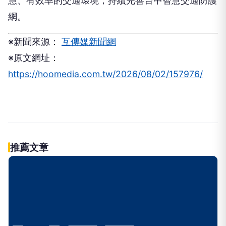
慧、有效率的交通環境，持續完善台中智慧交通防護
網。
※新聞來源：
互傳媒新聞網
※原文網址：
https://hoomedia.com.tw/2026/08/02/157976/
伴侶和妳一起預防HPV，才有資格
PR
說愛妳！
台灣癌症基金會
009829掌握AI關鍵 大華韓國
PR
KOSPI 50今強勢開募
大華銀全能行銷方案
立即諮詢HPV！是對自己健康最好
PR
的投資，把握現在不嫌晚！
台灣癌症基金會