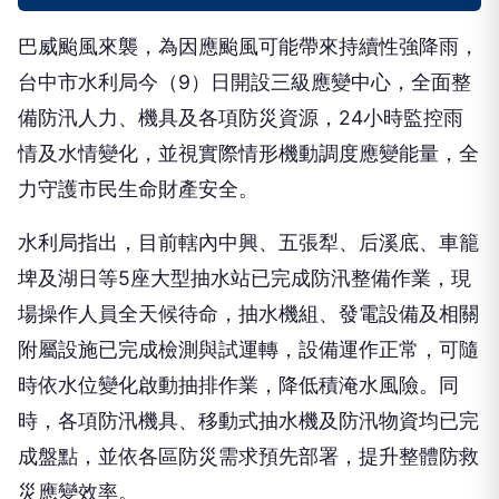
巴威颱風來襲，為因應颱風可能帶來持續性強降雨，
台中市水利局今（9）日開設三級應變中心，全面整
備防汛人力、機具及各項防災資源，24小時監控雨
情及水情變化，並視實際情形機動調度應變能量，全
力守護市民生命財產安全。
水利局指出，目前轄內中興、五張犁、后溪底、車籠
埤及湖日等5座大型抽水站已完成防汛整備作業，現
場操作人員全天候待命，抽水機組、發電設備及相關
附屬設施已完成檢測與試運轉，設備運作正常，可隨
時依水位變化啟動抽排作業，降低積淹水風險。同
時，各項防汛機具、移動式抽水機及防汛物資均已完
成盤點，並依各區防災需求預先部署，提升整體防救
災應變效率。