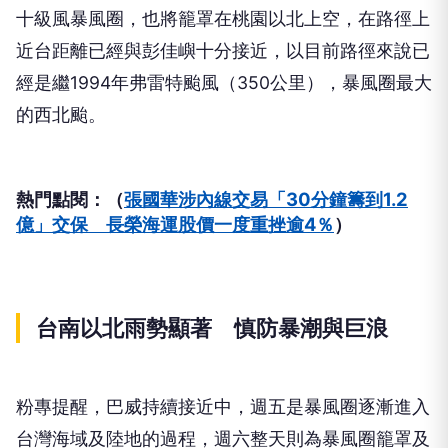
十級風暴風圈，也將籠罩在桃園以北上空，在路徑上
近台距離已經與彭佳嶼十分接近，以目前路徑來說已
經是繼1994年弗雷特颱風（350公里），暴風圈最大
的西北颱。
熱門點閱：（
張國華涉內線交易「30分鐘籌到1.2
億」交保 長榮海運股價一度重挫逾4％
）
台南以北雨勢顯著 慎防暴潮與巨浪
粉專提醒，巴威持續接近中，週五是暴風圈逐漸進入
台灣海域及陸地的過程，週六整天則為暴風圈籠罩及