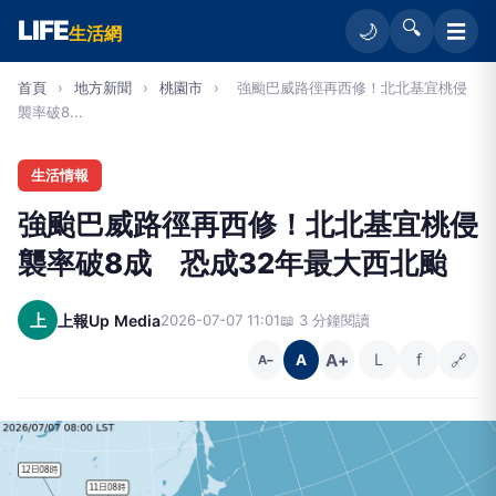
LIFE
🔍
☰
🌙
生活網
首頁
›
地方新聞
›
桃園市
›
強颱巴威路徑再西修！北北基宜桃侵
襲率破8...
生活情報
強颱巴威路徑再西修！北北基宜桃侵
襲率破8成 恐成32年最大西北颱
上
上報Up Media
2026-07-07 11:01
📖 3 分鐘閱讀
A+
L
f
🔗
A
A−