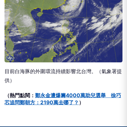
目前白海豚的外圍環流持續影響北台灣。（氣象署提
供）
（熱門點閱：
鄭永金遭爆籌4000萬助兒選舉 徐巧
芯追問鄭朝方：2190萬去哪了？
）