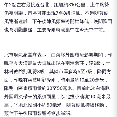
午2點左右最接近台北，距離約310公里，上午風勢
仍較明顯，市區可能出現7至8級陣風。不過隨著颱
風逐漸遠離，下午後陣風頻率將開始降低，晚間降雨
也會明顯趨緩，主要降雨時段集中在今天中午前。
北市府氣象團隊表示，白海豚外圍環流影響期間，昨
晚至今天清晨最大陣風出現在南港舊莊，達9級，士
林科教館則測得8級，其餘市區多為5至7級；降雨方
面，昨晚有兩波明顯降雨，時雨量約10至20毫米，
陽明山區累積雨量約30至50毫米。目前此次白海豚
外圍環流帶來的累積雨量，以北投小油坑160毫米最
高，平地北投國小約50毫米，隨著颱風持續移動，
預估下午後風雨影響將逐步減弱。