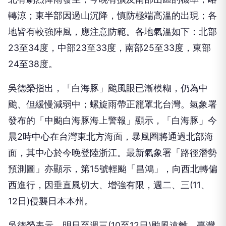
轉涼；東半部因過山沉降，慎防極端高溫的出現；各
地皆有較強陣風，應注意防範。各地氣溫如下：北部
23至34度，中部23至33度，南部25至33度，東部
24至38度。
吳德榮指出，「白海豚」颱風眼已漸模糊，仍為中
颱、但緩慢減弱中；螺旋雨帶正籠罩北台灣。氣象署
發布的「中颱白海豚海上警報」顯示，「白海豚」今
晨2時中心在台灣東北方海面，暴風圈將通過北部海
面，其中心於今晚登陸浙江。最新氣象署「路徑潛勢
預測圖」亦顯示，第15號輕颱「昌鴻」，向西北轉偏
西進行，因垂直風切大、增強有限，週二、三(11、
12日)侵襲日本本州。
吳德榮表示，明日至週三(10至12日)颱風遠離、臺灣