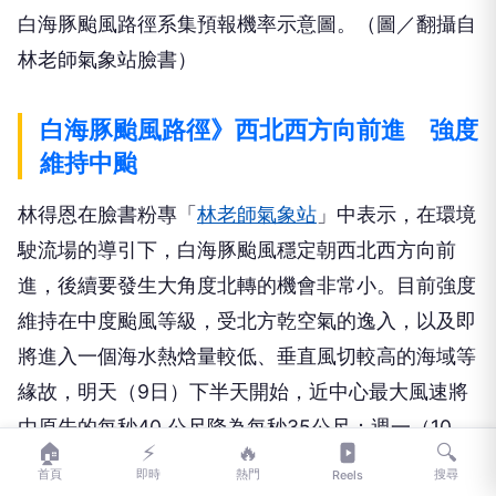
白海豚颱風路徑系集預報機率示意圖。（圖／翻攝自
林老師氣象站臉書）
白海豚颱風路徑》西北西方向前進 強度
維持中颱
林得恩在臉書粉專「
林老師氣象站
」中表示，在環境
駛流場的導引下，白海豚颱風穩定朝西北西方向前
進，後續要發生大角度北轉的機會非常小。目前強度
維持在中度颱風等級，受北方乾空氣的逸入，以及即
將進入一個海水熱焓量較低、垂直風切較高的海域等
緣故，明天（9日）下半天開始，近中心最大風速將
由原先的每秒40 公尺降為每秒35公尺；週一（10
🏠
⚡
🔥
🔍
日）直接降為輕度颱風，近中心最大風速更降為每秒
首頁
即時
熱門
搜尋
Reels