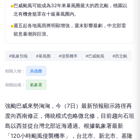
巴威颱風可能成為32年來暴風圈最大的西北颱，桃園以
●
北有機會籠罩在十級暴風圈內。
週五起各地風雨將明顯增強，週末影響最劇，中北部需
●
留意暴潮與巨浪。
#氣象預報
#暴風圈
#侵襲機率
#巴威颱風
#西北颱
相關人物：
吳德榮
相關組織：
氣象署
強颱巴威來勢洶洶，今（7日）最新預報顯示路徑再
度向西南修正，傳統模式也略微北修，目前趨向石垣
島以西並從台灣北部近海通過。根據氣象署最新
「120小時颱風侵襲機率」，台北市、新北市、基隆