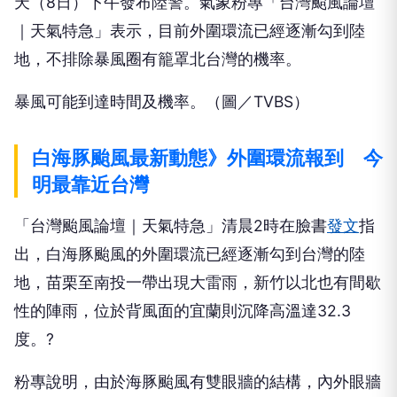
天（8日）下午發布陸警。氣象粉專「台灣颱風論壇
｜天氣特急」表示，目前外圍環流已經逐漸勾到陸
地，不排除暴風圈有籠罩北台灣的機率。
暴風可能到達時間及機率。（圖／TVBS）
白海豚颱風最新動態》外圍環流報到 今
明最靠近台灣
「台灣颱風論壇｜天氣特急」清晨2時在臉書
發文
指
出，白海豚颱風的外圍環流已經逐漸勾到台灣的陸
地，苗栗至南投一帶出現大雷雨，新竹以北也有間歇
性的陣雨，位於背風面的宜蘭則沉降高溫達32.3
度。?
粉專說明，由於海豚颱風有雙眼牆的結構，內外眼牆