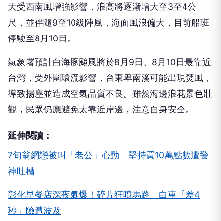
天受西南風增強影響，浪高將逐漸增大至3至4公
尺，並伴隨9至10級陣風，海面風浪偏大，目前船班
停駛至8月10日。
氣象署預計白海豚颱風將於8月9日、8月10日最靠近
台灣，受外圍環流影響，台東卑南溪可能出現焚風，
導致揚塵並造成空氣品質不良。雖然海邊浪花景色壯
觀，民眾仍應避免太靠近岸邊，注意自身安全。
延伸閱讀：
7旬翁網戀被叫「老公」心動 堅持買10萬點數遭警
神吐槽
彰化早餐店深夜氣爆！碎片狂噴馬路 白車「差4
秒」險遭波及