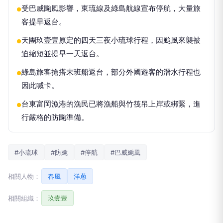
受巴威颱風影響，東琉線及綠島航線宣布停航，大量旅
●
客提早返台。
天團玖壹壹原定的四天三夜小琉球行程，因颱風來襲被
●
迫縮短並提早一天返台。
綠島旅客搶搭末班船返台，部分外國遊客的潛水行程也
●
因此喊卡。
台東富岡漁港的漁民已將漁船與竹筏吊上岸或綁緊，進
●
行嚴格的防颱準備。
#小琉球
#防颱
#停航
#巴威颱風
相關人物：
春風
洋蔥
相關組織：
玖壹壹