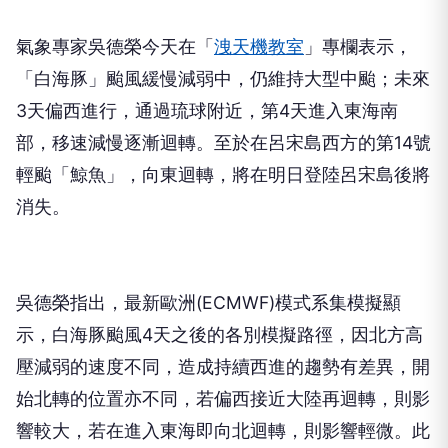
氣象專家吳德榮今天在「
洩天機教室
」專欄表示，
「白海豚」颱風緩慢減弱中，仍維持大型中颱；未來
3天偏西進行，通過琉球附近，第4天進入東海南
部，移速減慢逐漸迴轉。至於在呂宋島西方的第14號
輕颱「鯨魚」，向東迴轉，將在明日登陸呂宋島後將
消失。
吳德榮指出，最新歐洲(ECMWF)模式系集模擬顯
示，白海豚颱風4天之後的各別模擬路徑，因北方高
壓減弱的速度不同，造成持續西進的趨勢有差異，開
始北轉的位置亦不同，若偏西接近大陸再迴轉，則影
響較大，若在進入東海即向北迴轉，則影響輕微。此