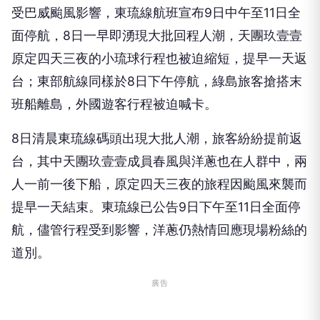
受巴威颱風影響，東琉線航班宣布9日中午至11日全
面停航，8日一早即湧現大批回程人潮，天團玖壹壹
原定四天三夜的小琉球行程也被迫縮短，提早一天返
台；東部航線同樣於8日下午停航，綠島旅客搶搭末
班船離島，外國遊客行程被迫喊卡。
8日清晨東琉線碼頭出現大批人潮，旅客紛紛提前返
台，其中天團玖壹壹成員春風與洋蔥也在人群中，兩
人一前一後下船，原定四天三夜的旅程因颱風來襲而
提早一天結束。東琉線已公告9日下午至11日全面停
航，儘管行程受到影響，洋蔥仍熱情回應現場粉絲的
道別。
廣告