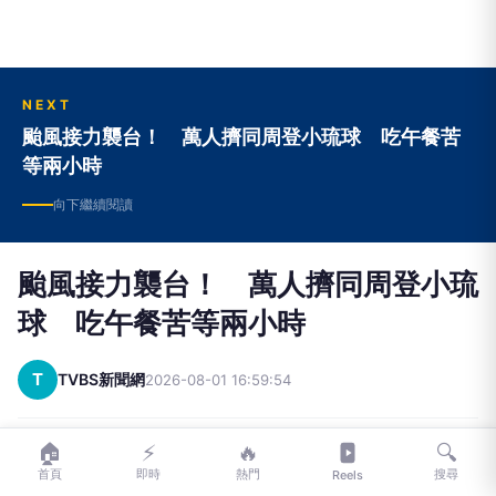
NEXT
颱風接力襲台！ 萬人擠同周登小琉球 吃午餐苦
等兩小時
向下繼續閱讀
颱風接力襲台！ 萬人擠同周登小琉
球 吃午餐苦等兩小時
T
TVBS新聞網
2026-08-01 16:59:54
🏠
⚡
🔥
🔍
今天(1號)一早，東琉線人潮大爆滿，不少民眾搶著登
首頁
即時
熱門
搜尋
Reels