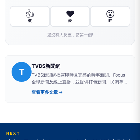
👍
❤️
😮
讚
愛
哇
還沒有人反應，當第一個!
TVBS新聞網
T
TVBS新聞網揭露即時且完整的時事新聞、Focus
全球新聞及線上直播，並提供打包新聞、民調等資
訊，展現兼具深度及廣度的新聞視野│TVBS 最值
查看更多文章 →
得信賴的媒體
NEXT