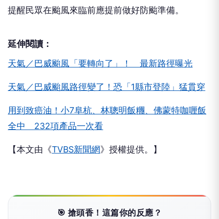
提醒民眾在颱風來臨前應提前做好防颱準備。
延伸閱讀：
天氣／巴威颱風「要轉向了」！ 最新路徑曝光
天氣／巴威颱風路徑變了！恐「1縣市登陸」猛貫穿
用到致癌油！小7阜杭、林聰明飯糰、佛蒙特咖喱飯
全中 232項產品一次看
【本文由《
TVBS新聞網
》授權提供。】
🎯 搶頭香！這篇你的反應？