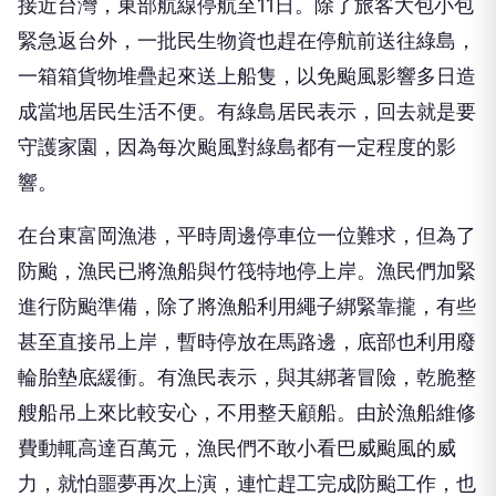
接近台灣，東部航線停航至11日。除了旅客大包小包
緊急返台外，一批民生物資也趕在停航前送往綠島，
一箱箱貨物堆疊起來送上船隻，以免颱風影響多日造
成當地居民生活不便。有綠島居民表示，回去就是要
守護家園，因為每次颱風對綠島都有一定程度的影
響。
在台東富岡漁港，平時周邊停車位一位難求，但為了
防颱，漁民已將漁船與竹筏特地停上岸。漁民們加緊
進行防颱準備，除了將漁船利用繩子綁緊靠攏，有些
甚至直接吊上岸，暫時停放在馬路邊，底部也利用廢
輪胎墊底緩衝。有漁民表示，與其綁著冒險，乾脆整
艘船吊上來比較安心，不用整天顧船。由於漁船維修
費動輒高達百萬元，漁民們不敢小看巴威颱風的威
力，就怕噩夢再次上演，連忙趕工完成防颱工作，也