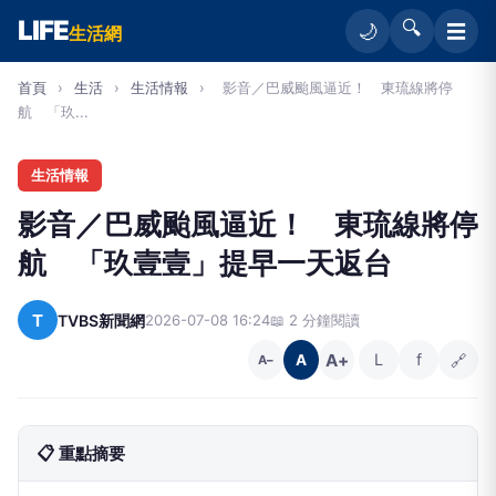
LIFE
🔍
☰
🌙
生活網
首頁
›
生活
›
生活情報
›
影音／巴威颱風逼近！ 東琉線將停
航 「玖...
生活情報
影音／巴威颱風逼近！ 東琉線將停
航 「玖壹壹」提早一天返台
T
TVBS新聞網
2026-07-08 16:24
📖 2 分鐘閱讀
A+
L
f
🔗
A
A−
📋 重點摘要