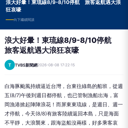
浪大好暈！東琉線8/9-8/10停航 旅客返航遇大浪
狂哀嚎
向下繼續閱讀
浪大好暈！東琉線8/9-8/10停航
旅客返航遇大浪狂哀嚎
T
TVBS新聞網
2026-08-08 17:22:15
白海豚颱風持續逼近台灣，台東往綠島的船班，從週
五(8/7)午後到週日都停航，也已管制漁船出海，富
岡漁港掀起陣陣浪花！而屏東東琉線，是週日、週一
才停航，今天(8/8)有旅客陸續返回本島，只是海面
不平靜，大浪襲來，跟海盜船沒兩樣，好多乘客哀