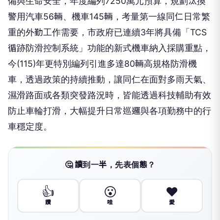
備與生命安全，年度編列7250萬元預算，規劃汰換
警用汽車56輛、機車145輛，考量第一線同仁日常繁
重的外勤工作需要，市政府已連續3年將具備「TCS
循跡防滑控制系統」功能的新式機車納入採購重點，
今(115)年更特別編列引進多達80輛高規格防滑機
車，透過政策的持續推動，讓同仁在面對多雨天氣、
濕滑路面或各類突發路況時，皆能透過科技輔助有效
防止車輪打滑，大幅提升日常巡邏與各項勤務中的行
車穩定度。
🤔 讀到一半，先表個態？
👍
😮
❤️
讚
哇
愛