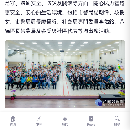
巡守、婦幼安全、防災及關懷等方面，關心民力營造
更安全、安心的生活環境。包括市警局楊朝偉、段樹
文、市警局局長廖恆裕、社會局專門委員李佑銘、八
德區長蔡豊展及各受獎社區代表等均出席活動。
大合照。
🏠
⚡
🔥
🔍
首頁
即時
熱門
搜尋
Reels