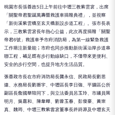
桃園市長張善政5日上午前往中壢三教紫雲宮，出席
「關聖帝君聖誕萬壽暨救護車捐贈典禮」，並視察
「新街溪紫雲橋至玄天橋新設步道工程」。張市長表
示，三教紫雲宮長年熱心公益，此次再度捐贈「關聖
帝君6號」救護車予市府消防局，為第一線緊急救護
工作挹注新量能；市府也同步推動新街溪沿岸步道串
聯工程，補足既有步行動線缺口，不僅帶來更便利、
安全的步行空間，也提升地方生活品質。
張善政市長在市府消防局長龔永信、民政局長劉思
遠、水務局長劉振宇、中壢區長李日強、平鎮區公所
副區長詹國華陪同下，與立法委員呂玉玲、市議員葉
明月、吳嘉和、陳韋曄、劉曾玉春、彭俊豪、黃崇
真、魏筠、中壢三教紫雲宮董事長許詩源及中壢玄天