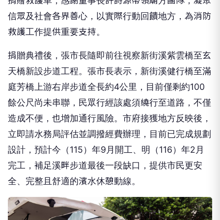
捐贈救護車，感謝董事長許詩源帶領廟方團隊，凝聚
信眾及社會各界善心，以實際行動回饋地方，為消防
救護工作提供重要支持。
捐贈典禮後，張市長隨即前往視察新街溪紫雲橋至玄
天橋新設步道工程。張市長表示，新街溪健行橋至滿
庭芳橋上游右岸步道全長約4公里，目前僅剩約100
餘公尺尚未串聯，民眾行經該處須繞行至道路，不僅
造成不便，也增加通行風險。市府接獲地方反映後，
立即請水務局評估並調撥經費辦理，目前已完成規劃
設計，預計今（115）年9月開工、明（116）年2月
完工，補足溪畔步道最後一段缺口，提供市民更安
全、完整且舒適的濱水休憩動線。