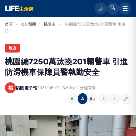
LIFE
🔍
☰
🌙
生活網
首頁
›
地方新聞
›
桃園市
›
桃園編7250萬汰換201輛警車 引進
防...
地方
桃園編7250萬汰換201輛警車 引進
防滑機車保障員警執勤安全
桃
桃園電子報
2026-06-01 16:52
📖 2 分鐘閱讀
A+
L
f
🔗
A
A−