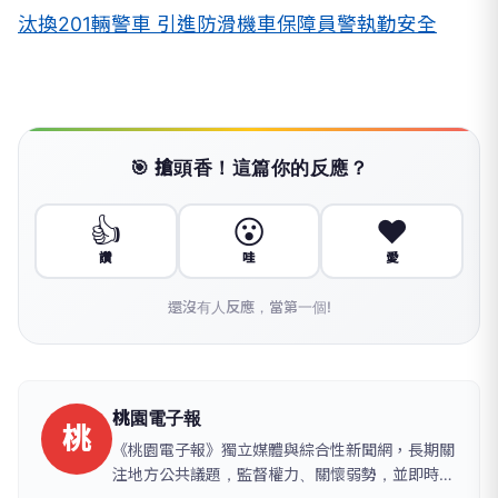
汰換201輛警車 引進防滑機車保障員警執勤安全
🎯 搶頭香！這篇你的反應？
👍
😮
❤️
讚
哇
愛
還沒有人反應，當第一個!
桃園電子報
桃
《桃園電子報》獨立媒體與綜合性新聞網，長期關
注地方公共議題，監督權力、關懷弱勢，並即時追