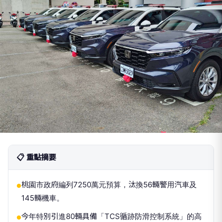
📋 重點摘要
桃園市政府編列7250萬元預算，汰換56輛警用汽車及
●
145輛機車。
今年特別引進80輛具備「TCS循跡防滑控制系統」的高
●