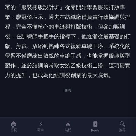
署的「服裝樣版設計班」從零開始學習服裝打版專
業；廖冠傑表示，過去在紡織廠僅負責行政協調與排
程，完全不懂核心的車縫與打版技術，但參加職訓
後，在訓練師手把手的指導下，他逐漸從最基礎的打
版、剪裁、放縮到熟練各式複雜車縫工序，系統化的
學習不僅磨練出敏銳的車縫手感，也能掌握服裝版型
製作，並於結訓前考取女裝乙級技術士證，這項硬實
力的提升，也成為他結訓後創業的最大底氣。
廣告
🏠
⚡
🔥
🔍
首頁
即時
熱門
搜尋
Reels