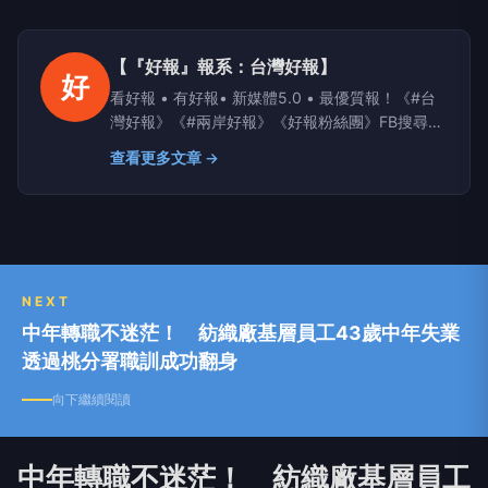
【『好報』報系：台灣好報】
好
看好報 • 有好報• 新媒體5.0 • 最優質報！《#台
灣好報》《#兩岸好報》《好報粉絲團》FB搜尋；
Yahoo、PChome、LIFE新聞、yamnews、
查看更多文章 →
owlnews也看得到
NEXT
中年轉職不迷茫！ 紡織廠基層員工43歲中年失業
透過桃分署職訓成功翻身
向下繼續閱讀
中年轉職不迷茫！ 紡織廠基層員工