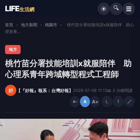
LIFE
🔍
☰
☀️
生活網
首頁
›
地方新聞
›
桃園市
›
桃竹苗分署技能培訓x就服陪伴 助心
理系青...
地方
桃竹苗分署技能培訓x就服陪伴 助
心理系青年跨域轉型程式工程師
好
【『好報』報系：台灣好報】
2026-07-08 11:13
📖 3 分鐘閱讀
A+
L
f
🔗
A
A−