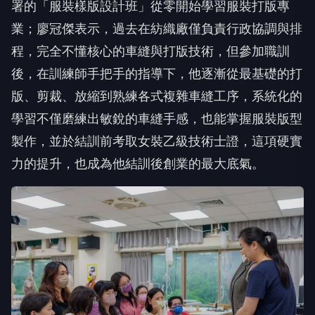
署的「服裝樣版設計班」從零開始學習服裝打版專
業；廖冠傑表示，過去在紡織廠僅負責行政協調與排
程，完全不懂核心的車縫與打版技術，但參加職訓
後，在訓練師手把手的指導下，他逐漸從最基礎的打
版、剪裁、放縮到熟練各式複雜車縫工序，系統化的
學習不僅磨練出敏銳的車縫手感，也能掌握服裝版型
製作，並於結訓前考取女裝乙級技術士證，這項硬實
力的提升，也成為他結訓後創業的最大底氣。