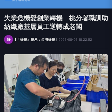
失業危機變創業轉機 桃分署職訓助
紡織廠基層員工逆轉成老闆
好
【『好報』報系：台灣好報】
2026-08-06 18:22:52