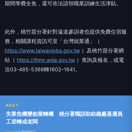
期間學費全免，還可依法請領職業訓練生活津貼。
此外，桃竹苗分署針對遠道參訓者也提供免費住宿服
務，相關課程資訊可至「台灣就業通」（
https://www.taiwanjobs.gov.tw
）及桃竹苗分署網
站（
https://thmr.wda.gov.tw
）查詢及報名，或電
洽03-485-5368轉1602–1641。
NEXT
失業危機變創業轉機 桃分署職訓助紡織廠基層員
工逆轉成老闆
向下繼續閱讀