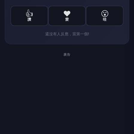
👍
❤️
😮
讚
愛
哇
還沒有人反應，當第一個!
廣告