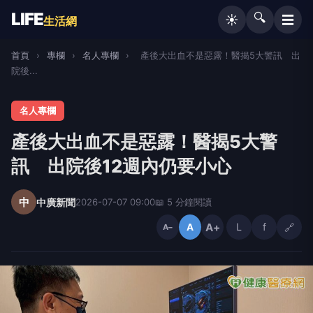
LIFE
🔍
☰
☀️
生活網
首頁
›
專欄
›
名人專欄
›
產後大出血不是惡露！醫揭5大警訊 出
院後...
名人專欄
產後大出血不是惡露！醫揭5大警
訊 出院後12週內仍要小心
中
中廣新聞
2026-07-07 09:00
📖 5 分鐘閱讀
A+
L
f
🔗
A
A−