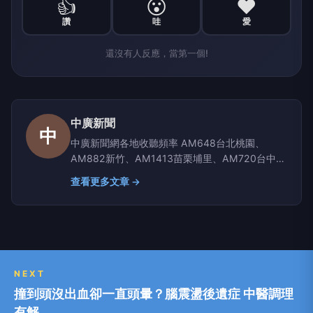
👍
😮
❤️
讚
哇
愛
還沒有人反應，當第一個!
中廣新聞
中
中廣新聞網各地收聽頻率 AM648台北桃園、
AM882新竹、AM1413苗栗埔里、AM720台中彰
化南投、AM1350嘉義雲林、AM1296台南、
查看更多文章 →
AM864高雄屏東、AM630宜蘭、AM819台東、
AM855花蓮、AM1116玉里
NEXT
撞到頭沒出血卻一直頭暈？腦震盪後遺症 中醫調理
有解