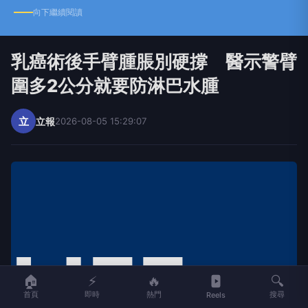
向下繼續閱讀
乳癌術後手臂腫脹別硬撐 醫示警臂
圍多2公分就要防淋巴水腫
立
立報
2026-08-05 15:29:07
🏠
⚡
🔥
🔍
首頁
即時
熱門
搜尋
Reels