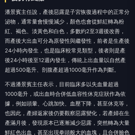
潘景賓主任說，產後惡露是子宮恢復過程中的正常分
泌物，通常量會慢慢減少，顏色也會從鮮紅轉為粉
紅、褐色、淡黃色和白色，多數約2至3週後改善，
而產後大出血可分為原發性與繼發性，前者是生產後
24小時內發生，也是臨床較常見類型，後者則是產
後24小時後至12週內發生，傳統上出血量以自然產
超過500毫升、剖腹產超過1000毫升作為判斷。
不過潘景賓主任表示，目前臨床多以失血量超過
1000毫升，或出血時合併低血容性休克症狀作為依
據，例如頭暈、心跳加快、血壓下降，甚至休克等，
也因此，產婦返家後仍要觀察惡露變化，若產婦在生
產滿月後，發現原本已逐漸減少惡露，突然轉為大量
鮮紅色出血，甚至出現拳頭般大的血塊，且合併臉色