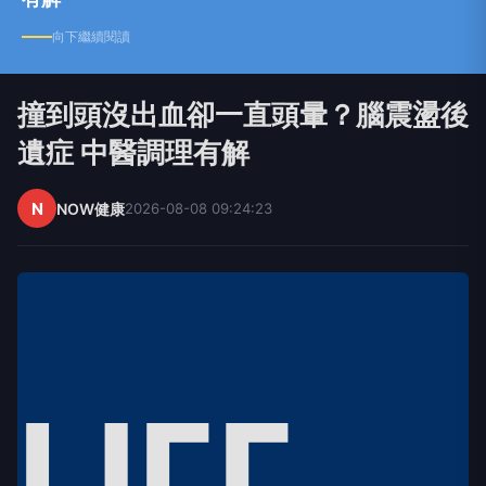
向下繼續閱讀
撞到頭沒出血卻一直頭暈？腦震盪後
遺症 中醫調理有解
N
NOW健康
2026-08-08 09:24:23