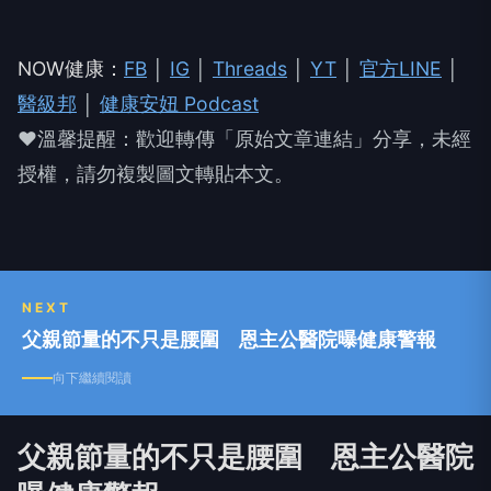
NOW健康：
FB
│
IG
│
Threads
│
YT
│
官方LINE
│
醫級邦
│
健康安妞 Podcast
❤溫馨提醒：歡迎轉傳「原始文章連結」分享，未經
授權，請勿複製圖文轉貼本文。
NEXT
父親節量的不只是腰圍 恩主公醫院曝健康警報
向下繼續閱讀
父親節量的不只是腰圍 恩主公醫院