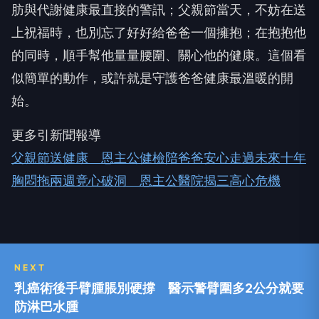
肪與代謝健康最直接的警訊；父親節當天，不妨在送
上祝福時，也別忘了好好給爸爸一個擁抱；在抱抱他
的同時，順手幫他量量腰圍、關心他的健康。這個看
似簡單的動作，或許就是守護爸爸健康最溫暖的開
始。
更多引新聞報導
父親節送健康 恩主公健檢陪爸爸安心走過未來十年
胸悶拖兩週竟心破洞 恩主公醫院揭三高心危機
NEXT
乳癌術後手臂腫脹別硬撐 醫示警臂圍多2公分就要
防淋巴水腫