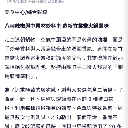
（圖/Medick Marketing Ltd.提供）
美食中心/綜合報導
八種辣椒與中藥材炒料 打造新竹鴛鴦火鍋風味
走進漢朝鍋物，空氣中瀰漫的不是刺鼻的油煙，而是
手炒辛香料與大骨湯融合出的溫潤香氣。這間在新竹
鴛鴦火鍋界逐漸累積討論度的品牌，其靈魂就在於那
鍋拒絕化學調理包、堅持由團隊手工慢火炒製的「御
用麻辣底料」。
為了追求極致的層次感，創辦人嚴選包含二荊條、子
彈頭、新一代、線椒與燈籠椒在內的 8 種進口辣
椒，利用每種辣椒獨有的辣度、色澤與特殊香氣，經
過無數次比例測試，才勾勒出「麻而不燥、香而不
膩」層次較明顯的風味。底料中更搭配使用了 20 多