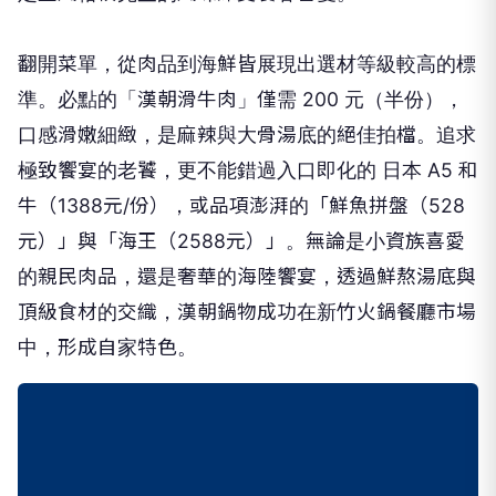
翻開菜單，從肉品到海鮮皆展現出選材等級較高的標
準。必點的「漢朝滑牛肉」僅需 200 元（半份），
口感滑嫩細緻，是麻辣與大骨湯底的絕佳拍檔。追求
極致饗宴的老饕，更不能錯過入口即化的 日本 A5 和
牛（1388元/份），或品項澎湃的「鮮魚拼盤（528
元）」與「海王（2588元）」。無論是小資族喜愛
的親民肉品，還是奢華的海陸饗宴，透過鮮熬湯底與
頂級食材的交織，漢朝鍋物成功在新竹火鍋餐廳市場
中，形成自家特色。