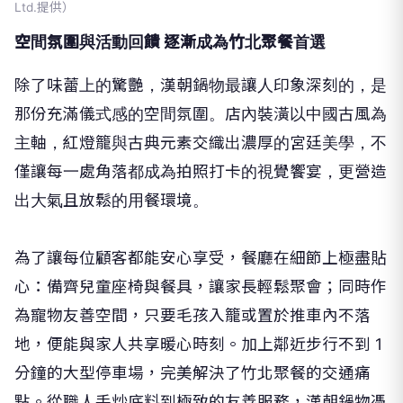
Ltd.提供）
空間氛圍與活動回饋 逐漸成為竹北聚餐首選
除了味蕾上的驚艷，漢朝鍋物最讓人印象深刻的，是
那份充滿儀式感的空間氛圍。店內裝潢以中國古風為
主軸，紅燈籠與古典元素交織出濃厚的宮廷美學，不
僅讓每一處角落都成為拍照打卡的視覺饗宴，更營造
出大氣且放鬆的用餐環境。
為了讓每位顧客都能安心享受，餐廳在細節上極盡貼
心：備齊兒童座椅與餐具，讓家長輕鬆聚會；同時作
為寵物友善空間，只要毛孩入籠或置於推車內不落
地，便能與家人共享暖心時刻。加上鄰近步行不到 1
分鐘的大型停車場，完美解決了竹北聚餐的交通痛
點。從職人手炒底料到極致的友善服務，漢朝鍋物憑