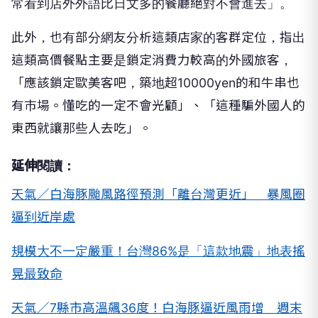
常看到店外外語比日文多的餐廳絕對不會進去」。
此外，也有部分網友分析這類店家的客群定位，指出
這類高價餐點主要是鎖定消費力較高的外國旅客，
「應該鎖定歐美客吧，築地超10000yen的和牛串也
有巿場。懂吃的一定不會光顧」、「這種騙外國人的
東西就讓那些人去吃」。
延伸閱讀：
天氣／白海豚颱風路徑預測「離台灣更近」 暴風圈
逼到近岸處
規模大不一定嚴重！台灣86%是「這款地震」地表搖
晃最致命
天氣／7縣市高溫飆36度！白海豚逼近風雨增 週末