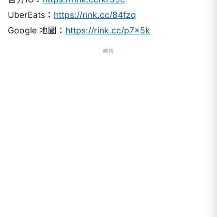
UberEats：
https://rink.cc/84fzq
Google 地圖：
https://rink.cc/p7x5k
廣告