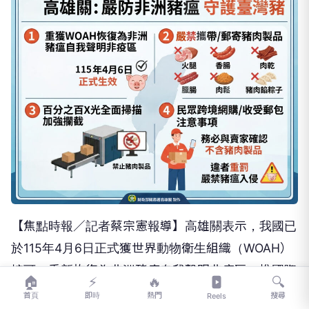
【焦點時報／記者蔡宗憲報導】高雄關表示，我國已
於115年4月6日正式獲世界動物衛生組織（
WOAH）
核可，重新恢復為非洲豬瘟自我聲明非疫區。
惟國際
🏠
⚡
🔥
🔍
非洲豬瘟疫情依舊嚴峻，不論是出國旅遊攜帶、
網路
首頁
即時
熱門
搜尋
Reels