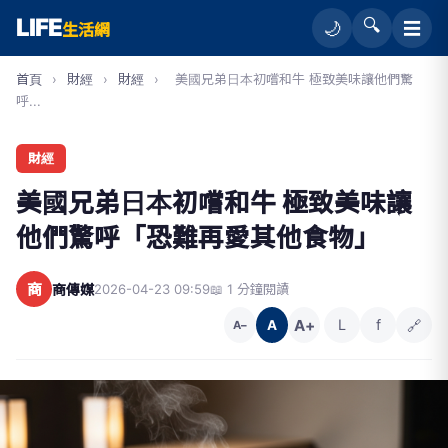
LIFE
🔍
☰
🌙
生活網
首頁
›
財經
›
財經
›
美國兄弟日本初嚐和牛 極致美味讓他們驚
呼...
財經
美國兄弟日本初嚐和牛 極致美味讓
他們驚呼「恐難再愛其他食物」
商
商傳媒
2026-04-23 09:59
📖 1 分鐘閱讀
A+
L
f
🔗
A
A−