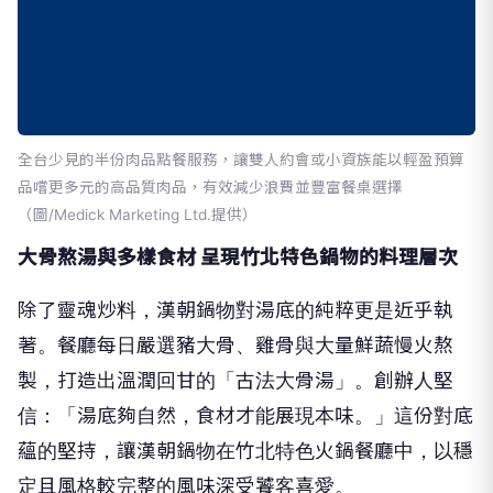
全台少見的半份肉品點餐服務，讓雙人約會或小資族能以輕盈預算
品嚐更多元的高品質肉品，有效減少浪費並豐富餐桌選擇
（圖/Medick Marketing Ltd.提供）
大骨熬湯與多樣食材 呈現竹北特色鍋物的料理層次
除了靈魂炒料，漢朝鍋物對湯底的純粹更是近乎執
著。餐廳每日嚴選豬大骨、雞骨與大量鮮蔬慢火熬
製，打造出溫潤回甘的「古法大骨湯」。創辦人堅
信：「湯底夠自然，食材才能展現本味。」這份對底
蘊的堅持，讓漢朝鍋物在竹北特色火鍋餐廳中，以穩
定且風格較完整的風味深受饕客喜愛。