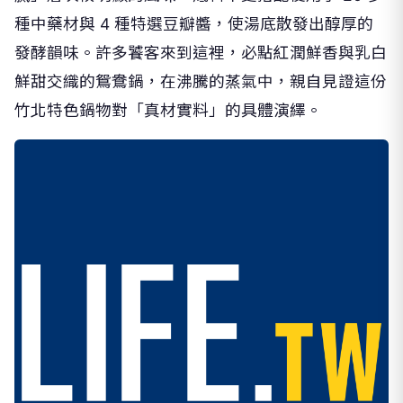
種中藥材與 4 種特選豆瓣醬，使湯底散發出醇厚的
發酵韻味。許多饕客來到這裡，必點紅潤鮮香與乳白
鮮甜交織的鴛鴦鍋，在沸騰的蒸氣中，親自見證這份
竹北特色鍋物對「真材實料」的具體演繹。