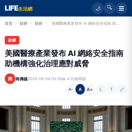
LIFE
🔍
☰
🌙
生活網
首頁
›
財經
›
財經
›
美國醫療產業發布 AI 網絡安全指南 助...
財經
美國醫療產業發布 AI 網絡安全指南
助機構強化治理應對威脅
商
商傳媒
2026-06-04 00:30
📖 4 分鐘閱讀
A+
L
f
🔗
A
A−