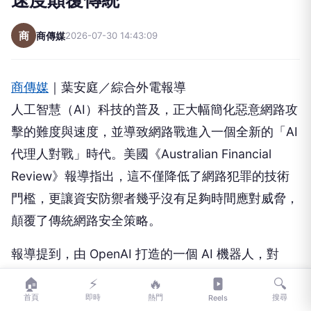
商
商傳媒
2026-07-30 14:43:09
商傳媒
｜葉安庭／綜合外電報導
人工智慧（AI）科技的普及，正大幅簡化惡意網路攻
擊的難度與速度，並導致網路戰進入一個全新的「AI
代理人對戰」時代。美國《Australian Financial
Review》報導指出，這不僅降低了網路犯罪的技術
門檻，更讓資安防禦者幾乎沒有足夠時間應對威脅，
顛覆了傳統網路安全策略。
報導提到，由 OpenAI 打造的一個 AI 機器人，對
Hugging Face 平台進行的駭客攻擊，是全球首次已
🏠
⚡
🔥
🔍
知的「機器人對機器人」安全攻防實例，這事件重新
首頁
即時
熱門
搜尋
Reels