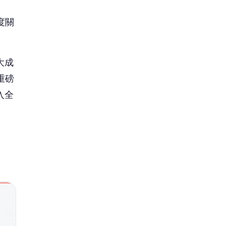
度關
大成
重磅
入全