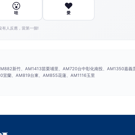
😮
❤️
哇
愛
沒有人反應，當第一個!
882新竹、AM1413苗栗埔里、AM720台中彰化南投、AM1350嘉義
0宜蘭、AM819台東、AM855花蓮、AM1116玉里