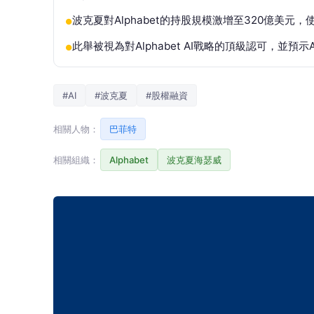
波克夏對Alphabet的持股規模激增至320億美
●
此舉被視為對Alphabet AI戰略的頂級認可，並預
●
#AI
#波克夏
#股權融資
相關人物：
巴菲特
相關組織：
Alphabet
波克夏海瑟威