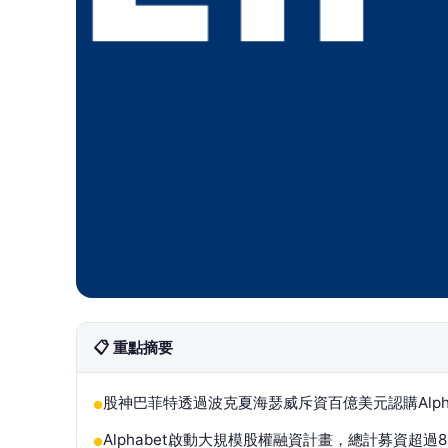
📋 重點摘要
股神巴菲特透過波克夏海瑟威斥資百億美元認購Alph
●
Alphabet啟動大規模股權融資計畫，總計募資超過
●