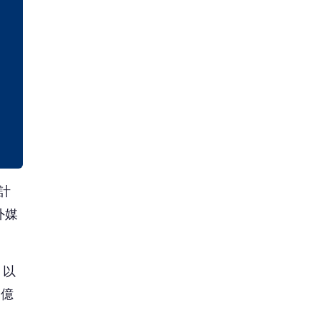
計
外媒
，以
0億