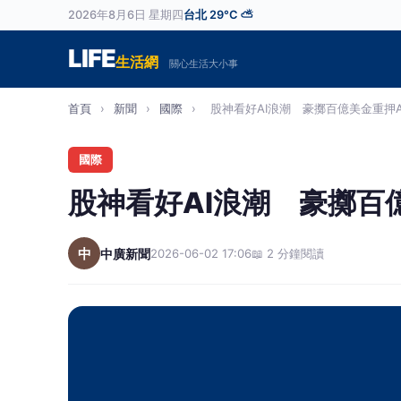
2026年8月6日 星期四
台北 29°C ⛅
LIFE
生活網
關心生活大小事
首頁
›
新聞
›
國際
›
股神看好AI浪潮 豪擲百億美金重押Alp
國際
股神看好AI浪潮 豪擲百億美
中
中廣新聞
2026-06-02 17:06
📖 2 分鐘閱讀