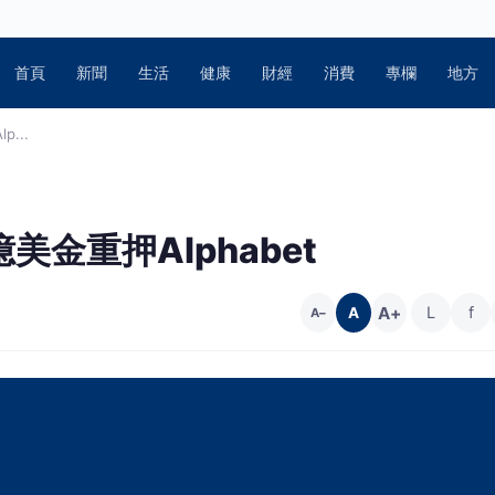
首頁
新聞
生活
健康
財經
消費
專欄
地方
...
金重押Alphabet
A+
L
f
A
A−