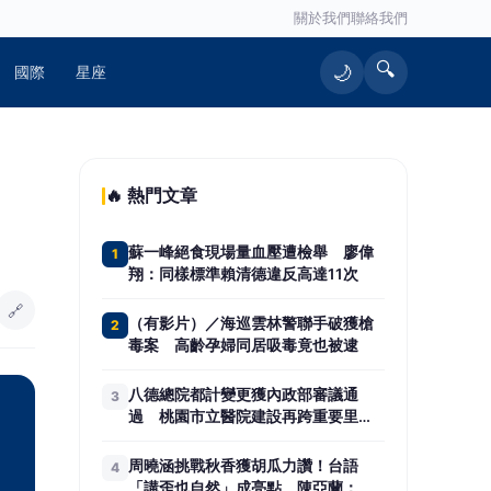
關於我們
聯絡我們
🔍
🌙
國際
星座
🔥 熱門文章
蘇一峰絕食現場量血壓遭檢舉 廖偉
1
翔：同樣標準賴清德違反高達11次
🔗
（有影片）／海巡雲林警聯手破獲槍
2
毒案 高齡孕婦同居吸毒竟也被逮
八德總院都計變更獲內政部審議通
3
過 桃園市立醫院建設再跨重要里程
碑
周曉涵挑戰秋香獲胡瓜力讚！台語
4
「講歪也自然」成亮點 陳亞蘭：她