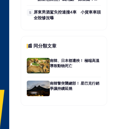
不笑場的
屏東男酒駕失控連撞4車 小貨車車頭
5
全毀慘況曝
📰 同分類文章
南韓、日本都遭殃！ 極端高溫
導致動物死亡
南韓警突襲總部！ 星巴克行銷
爭議持續延燒