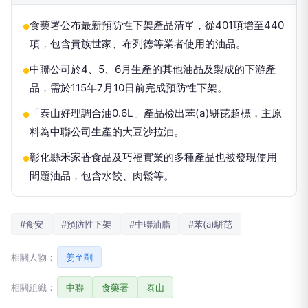
食藥署公布最新預防性下架產品清單，從401項增至440
●
項，包含貴族世家、布列德等業者使用的油品。
中聯公司於4、5、6月生產的其他油品及製成的下游產
●
品，需於115年7月10日前完成預防性下架。
「泰山好理調合油0.6L」產品檢出苯(a)駢芘超標，主原
●
料為中聯公司生產的大豆沙拉油。
彰化縣禾家香食品及巧福實業的多種產品也被發現使用
●
問題油品，包含水餃、肉鬆等。
#食安
#預防性下架
#中聯油脂
#苯(a)駢芘
相關人物：
姜至剛
相關組織：
中聯
食藥署
泰山