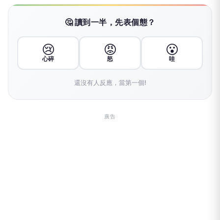
🤔 讀到一半，先表個態？
😢
😡
😮
心碎
怒
哇
還沒有人反應，當第一個!
廣告