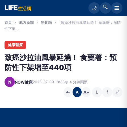
LIFE
🔍
☰
🌙
生活網
首頁
›
地方新聞
›
彰化縣
›
致癌沙拉油風暴延燒！ 食藥署：預防
性下架...
健康醫療
致癌沙拉油風暴延燒！ 食藥署：預
防性下架增至440項
N
NOW健康
2026-07-09 18:33
📖 4 分鐘閱讀
A+
L
f
🔗
A
A−