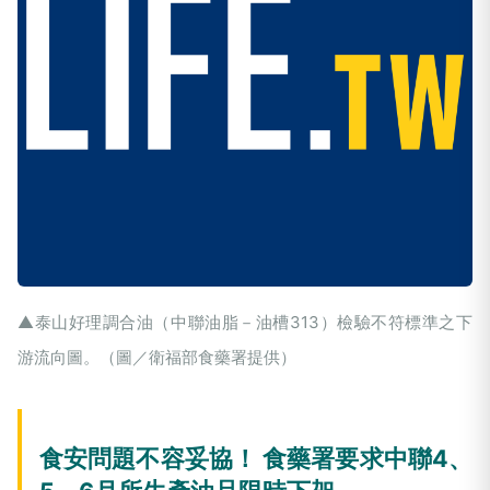
▲泰山好理調合油（中聯油脂－油槽313）檢驗不符標準之下
游流向圖。（圖／衛福部食藥署提供）
食安問題不容妥協！ 食藥署要求中聯4、