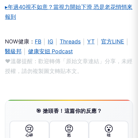
▸年過40視不如意？當視力開始下滑 恐是老花悄悄來
報到
NOW健康：
FB
│
IG
│
Threads
│
YT
│
官方LINE
│
醫級邦
│
健康安妞 Podcast
❤溫馨提醒：歡迎轉傳「原始文章連結」分享，未經
授權，請勿複製圖文轉貼本文。
🎯 搶頭香！這篇你的反應？
😢
😡
😮
心碎
怒
哇