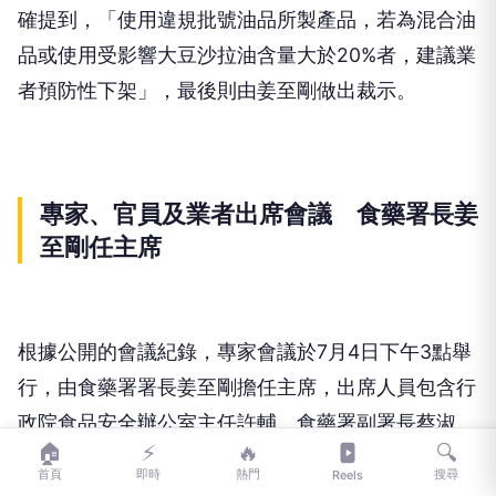
確提到，「使用違規批號油品所製產品，若為混合油
品或使用受影響大豆沙拉油含量大於20%者，建議業
者預防性下架」，最後則由姜至剛做出裁示。
專家、官員及業者出席會議 食藥署長姜
至剛任主席
根據公開的會議紀錄，專家會議於7月4日下午3點舉
行，由食藥署署長姜至剛擔任主席，出席人員包含行
政院食品安全辦公室主任許輔、食藥署副署長蔡淑
🏠
⚡
🔥
🔍
貞，食品組組長許朝凱、中區管理中心主任林旭陽及
首頁
即時
熱門
搜尋
Reels
中聯公司則是派余凌冲總經理、陳明榮廠長、陳建龍