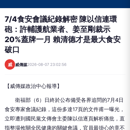
7/4食安會議紀錄解密 陳以信連環
砲：許輔護航業者、姜至剛裁示
20%蓋牌一月 賴清德才是最大食安
破口
威
威傳媒
2026-08-07 23:02:56
【威傳媒政治中心報導】
衛福部（6）日終於公布備受各界追問的7月4日
食安專家會議紀錄，這份多達17頁的文件甫一曝光，
立即遭到國民黨文傳會主委陳以信逐頁解析痛批，直
指整場攸關全民健康的關鍵會議，官員最掛心的竟不