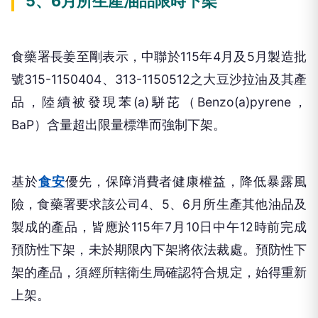
5、6月所生產油品限時下架
食藥署長姜至剛表示，中聯於115年4月及5月製造批
號315-1150404、313-1150512之大豆沙拉油及其產
品，陸續被發現苯(a)駢芘（Benzo(a)pyrene，
BaP）含量超出限量標準而強制下架。
基於
食安
優先，保障消費者健康權益，降低暴露風
險，食藥署要求該公司4、5、6月所生產其他油品及
製成的產品，皆應於115年7月10日中午12時前完成
預防性下架，未於期限內下架將依法裁處。預防性下
架的產品，須經所轄衛生局確認符合規定，始得重新
上架。