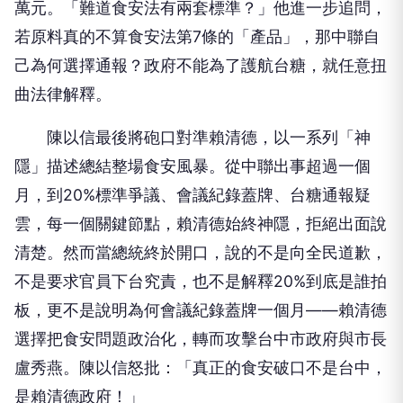
萬元。「難道食安法有兩套標準？」他進一步追問，
若原料真的不算食安法第7條的「產品」，那中聯自
己為何選擇通報？政府不能為了護航台糖，就任意扭
曲法律解釋。
陳以信最後將砲口對準賴清德，以一系列「神
隱」描述總結整場食安風暴。從中聯出事超過一個
月，到20%標準爭議、會議紀錄蓋牌、台糖通報疑
雲，每一個關鍵節點，賴清德始終神隱，拒絕出面說
清楚。然而當總統終於開口，說的不是向全民道歉，
不是要求官員下台究責，也不是解釋20%到底是誰拍
板，更不是說明為何會議紀錄蓋牌一個月——賴清德
選擇把食安問題政治化，轉而攻擊台中市政府與市長
盧秀燕。陳以信怒批：「真正的食安破口不是台中，
是賴清德政府！」