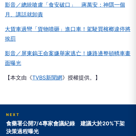
影音／總統嗆盧「食安破口」 蔣萬安：神隱一個
月、講話就卸責
大貨車過彎「貨物噴砸」進口車！駕駛買檳榔違停將
挨罰
影音／屏東鎢王命案嫌舉家逃亡！嫌路邊整頓轎車畫
面曝光
【本文由《
TVBS新聞網
》授權提供。】
NEXT
食藥署公開7/4專家會議紀錄 建議大於20%下架
決策過程曝光