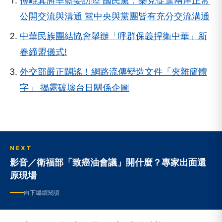
傅崐萁將率藍委訪陸 國民黨：樂見促進兩岸正常
公開交流與溝通 黨中央與黨團皆有充分交流溝通
中華民族團結協會舉辦「呼群保義捍衛中華」新
春締盟儀式!
外交部嚴正闢謠！網路流傳變造文件「夾雜簡體
字」 揭露破壞台日關係企圖
NEXT
影音／衛福部「致癌油會議」開什麼？專家出面還
原現場
向下繼續閱讀