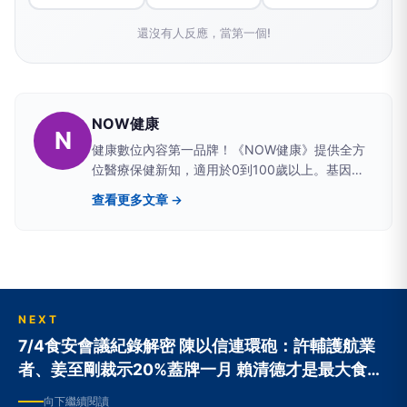
還沒有人反應，當第一個!
NOW健康
N
健康數位內容第一品牌！《NOW健康》提供全方
位醫療保健新知，適用於0到100歲以上。基因與
生俱來，體質後天翻轉；打造長壽體質，就從
查看更多文章 →
《NOW健康》開始。【更多健康資訊一次滿足！
盡在：NOW健康】
→https://healthmedia.com.tw/
NEXT
7/4食安會議紀錄解密 陳以信連環砲：許輔護航業
者、姜至剛裁示20%蓋牌一月 賴清德才是最大食安
破口
向下繼續閱讀