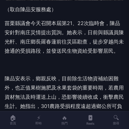
（取自陳品安服務處）
苗栗縣議會今天召開本屆第21、22次臨時會，陳品
安針對南庄災情提出質詢。她表示，日前與縣議員陳
光軒、南庄鄉長羅春蓮前往災區勘查，徒步穿越尚未
搶通的受損路段，並發送民生物資給受影響居民。
陳品安表示，鄉親反映，目前除生活物資補給困難
外，也正值果樹施肥及水果套袋的重要時期，若農用
資材無法及時運送上山，恐影響後續收成，衝擊農民
生計。她指出，301農路受損程度遠超過鄉公所可負
擔範圍，需要縣府專案投入經費協助重建。
🏠
⚡
🔥
🔍
首頁
即時
熱門
搜尋
Reels