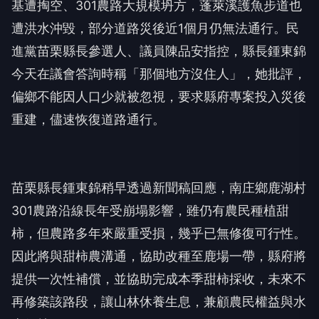
基遭掏空、301農路大規模坍方，蓬萊溪護魚步道也
遭洪水沖毀，部分道路災後近1個月仍無法通行。民
進黨苗栗縣長參選人、議員陳品安指控，縣長鍾東錦
今天在議會答詢時稱「那個地方沒住人」，她批評，
偏鄉不能因人口少就被忽視，要求縣府專案投入災後
重建，儘速恢復道路通行。
苗栗縣長鍾東錦稍早透過新聞稿回應，南庄鄉鹿湖村
301農路沿線長年受崩塌影響，雖仍有農民種植甜
柿，但農路多年來嚴重受損，幾乎已無修復可行性。
因此將與甜柿農溝通，協助改種至鹿場一帶，縣府將
提供一次性補償，並協助完成本季甜柿採收，未來不
再修築該路段，讓山林休養生息，兼顧農民權益與水