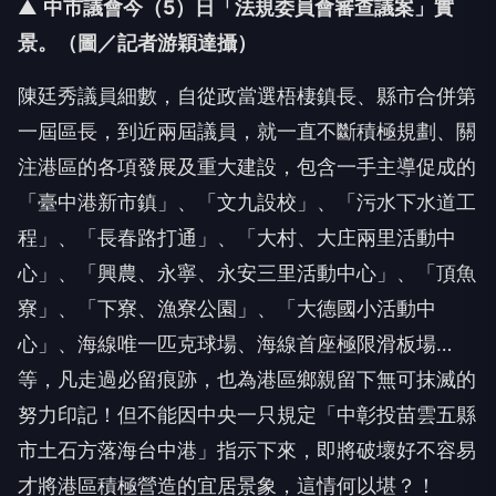
▲
中市議會今（5
）日「法規委員會審查議案」實
景。（圖／記者游穎達攝）
陳廷秀議員細數，自從政當選梧棲鎮長、縣市合併第
一屆區長，到近兩屆議員，就一直不斷積極規劃、關
注港區的各項發展及重大建設，包含一手主導促成的
「臺中港新市鎮」、「文九設校」、「污水下水道工
程」、「長春路打通」、「大村、大庄兩里活動中
心」、「興農、永寧、永安三里活動中心」、「頂魚
寮」、「下寮、漁寮公園」、「大德國小活動中
心」、海線唯一匹克球場、海線首座極限滑板場…
等，凡走過必留痕跡，也為港區鄉親留下無可抹滅的
努力印記！但不能因中央一只規定「中彰投苗雲五縣
市土石方落海台中港」指示下來，即將破壞好不容易
才將港區積極營造的宜居景象，這情何以堪？！