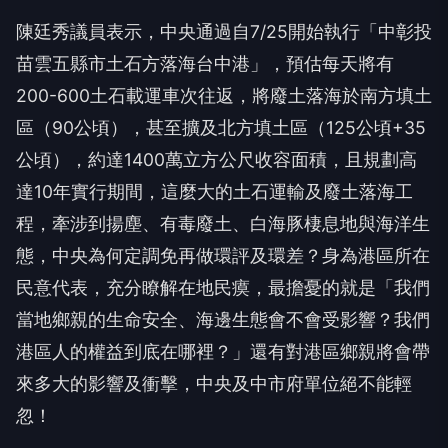
陳廷秀議員表示，中央通過自7/25開始執行「中彰投
苗雲五縣市土石方落海台中港」，預估每天將有
200-600土石載運車次往返，將廢土落海於南方填土
區（90公頃），甚至擴及北方填土區（125公頃+35
公頃），約達1400萬立方公尺收容面積，且規劃高
達10年實行期間，這麼大的土石運輸及廢土落海工
程，牽涉到揚塵、有毒廢土、白海豚棲息地與海洋生
態，中央為何定調免再做環評及環差？身為港區所在
民意代表，充分瞭解在地民瘼，最擔憂的就是「我們
當地鄉親的生命安全、海邊生態會不會受影響？我們
港區人的權益到底在哪裡？」還有對港區鄉親將會帶
來多大的影響及衝擊，中央及中市府單位絕不能輕
忽！