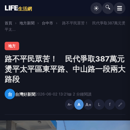
LIFE
🔍
☰
☀️
生活網
首頁
›
地方新聞
›
台中市
›
路不平民眾苦！ 民代爭取387萬元燙
平太...
地方
路不平民眾苦！ 民代爭取387萬元
燙平太平區東平路、中山路一段兩大
路段
台
台灣好新聞
2026-06-02 13:21
📖 2 分鐘閱讀
A+
L
f
🔗
A
A−