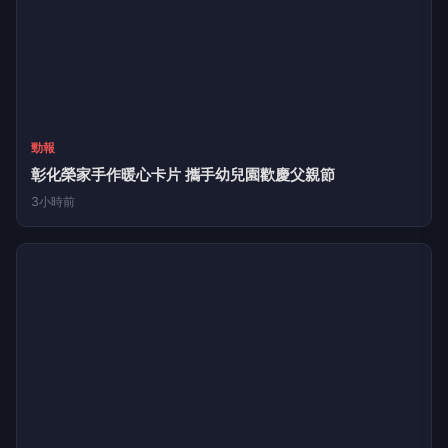
勁報
白河榮家慶父親節暨寶賢宮慈善表演溫馨圓滿
2小時前