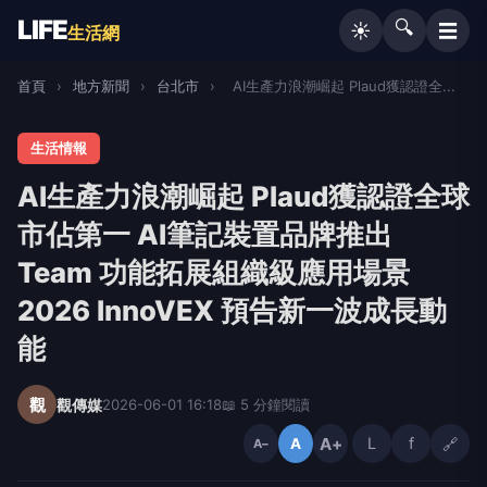
LIFE
🔍
☰
☀️
生活網
首頁
›
地方新聞
›
台北市
›
AI生產力浪潮崛起 Plaud獲認證全...
生活情報
AI生產力浪潮崛起 Plaud獲認證全球
市佔第一 AI筆記裝置品牌推出
Team 功能拓展組織級應用場景
2026 InnoVEX 預告新一波成長動
能
觀
觀傳媒
2026-06-01 16:18
📖 5 分鐘閱讀
A+
L
f
🔗
A
A−