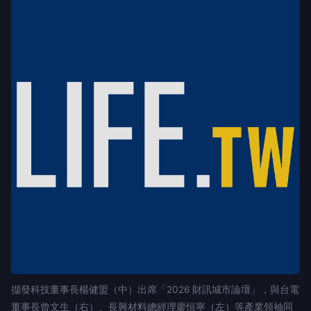
擷發科技董事長楊健盟（中）出席「2026 財訊城市論壇」，與台電
董事長曾文生（右）、長興材料總經理廖恒寧（左）等產業領袖同