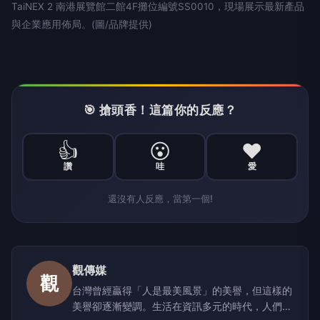
TaiNEX 2 南港展覽館二館4F攤位編號SS0010，現場展示最新產品
與企業應用佈局。(圖/品牌提供)
🎯 搶頭香！這篇你的反應？
👍
😮
❤️
讚
哇
愛
還沒有人反應，當第一個!
觀傳媒
觀
台灣曾經贏得「人是最美風景」的美譽，但這樣的
美譽卻逐漸變調。生活在資訊多元的時代，人們經