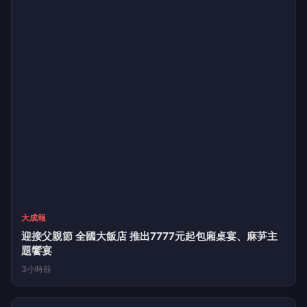
勁報
臺南榮家失智長輩化身狀元郎熱鬧迎親 爸氣十足大膽炫父
4小時前