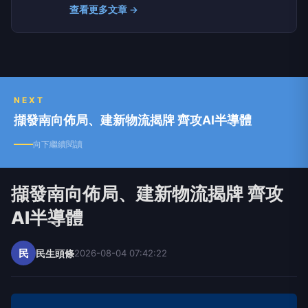
常面臨真假莫辨、是非難分的窘境，因此，獲取正
查看更多文章 →
確訊息，藉以判斷萬事萬物，已是現代人的基本需
求。 媒體的重要功能之一就是「守望」，「觀傳
媒」立足台灣、反映地方真實樣態，透過觀察社會
百態、聆聽不同聲音、匯集各方意見、凝聚正向能
量。 「觀傳媒」以善念關心生活、關懷社會、關
注未來，期望成為閱聽人的耳目，善盡媒體該有的
NEXT
責任。
擷發南向佈局、建新物流揭牌 齊攻AI半導體
向下繼續閱讀
擷發南向佈局、建新物流揭牌 齊攻
AI半導體
民
民生頭條
2026-08-04 07:42:22