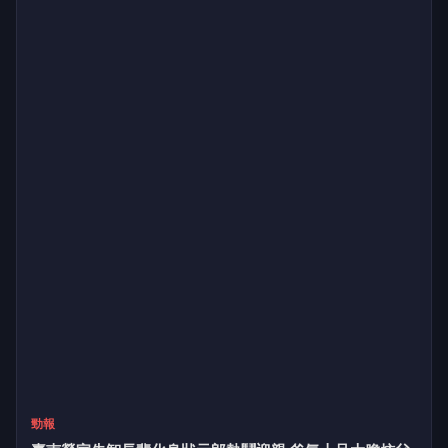
勁報
胸腔病院攜手AI機器人 打造長者「智慧護肺」新生活
5小時前
LIFE
生活網
LIFE 生活網是台灣領先的生活資訊平台，提供即時新聞、生活、健康、
財經、娛樂等多元內容。
f
L
▶
📷
新聞分類
新聞
更多內容
生活