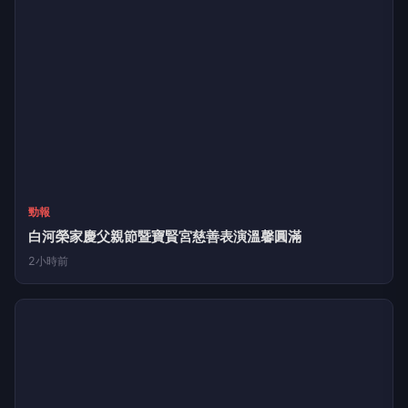
大成報
迎接父親節 全國大飯店 推出7777元起包廂桌宴、麻芛主
題饗宴
3小時前