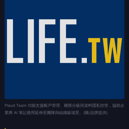
Plaud Team 功能支援帳戶管理、權限分級與資料隱私控管，協助企
業將 AI 筆記應用延伸至團隊與組織級場景。(圖/品牌提供)