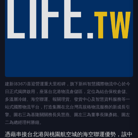
建新(8367)喜迎營運重大里程碑，旗下新科智慧國際物流中心於今
日正式揭牌啟用，座落台北港物流倉儲區，定位為結合保稅倉儲、
多溫層冷鏈、海空聯運、報關理貨、發貨中心及智慧資料服務等一
站式國際物流平台，打造集團在北台灣高規格物流服務的新成長引
擎。圖右三為基隆關關務長吳慧燕、圖左三為董事長陳彥銘、圖左
二為總經理柯勝鐘。
憑藉串接台北港與桃園航空城的海空聯運優勢，該中