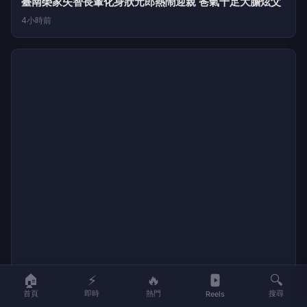
地方新聞
健康
關於 LIFE
國際新聞
財經
合作夥伴
星座運勢
消費
關於我們
隱私權政策
服務條款
新聞人物
專欄
聯絡我們
新聞組織
© 2026 LIFE 生活網 All Rights Reserved.
ALL ACCESS HOLDING GROUP
LTD. · 台北市內湖區基湖路10巷46號5樓 · (02) 8751-2777
🏠
⚡
🔥
🔍
首頁
即時
熱門
搜尋
Reels