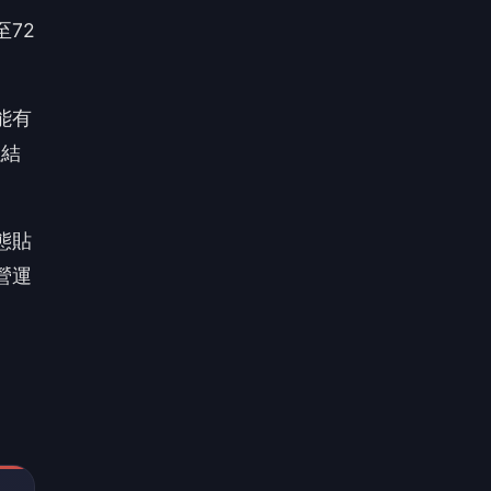
至72
能有
以結
態貼
營運