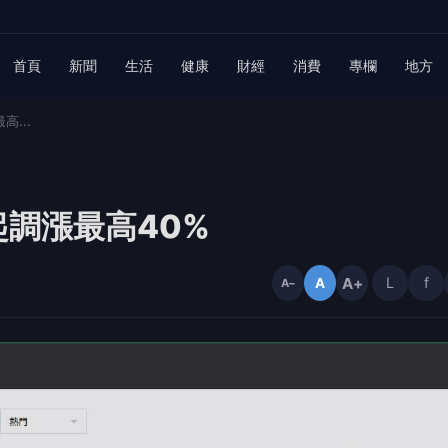
首頁
新聞
生活
健康
財經
消費
專欄
地方
高...
 起調漲最高40%
A+
L
f
A
A−