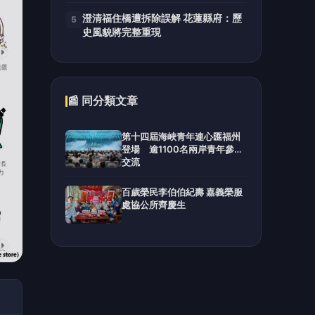
澄清福住橋遭拆除誤解 花蓮縣府：歷
5
史風貌將完整重現
📰 同分類文章
第十四屆海峽青年連心匯福州
登場 逾1100名兩岸青年參與
交流
百歲榮民李伯伯紀壽 嘉義榮服
處協公所齊慶生