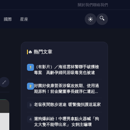
關於我們
聯絡我們
🔍
☀️
國際
星座
🔥 熱門文章
（有影片）／海巡雲林警聯手破獲槍
1
毒案 高齡孕婦同居吸毒竟也被逮
🔗
好菌好俊康普茶涉竄改效期、使用過
2
期原料！前金蘭董事長鍾淳仁遭起
訴 檢方建請從重量刑、沒收275萬
元犯罪所得
老翁夜間散步迷途 暖警攙扶護送返家
3
遛狗爆糾紛！中壢男拿點火器喊「狗
4
太大隻不能帶出來」 女飼主嚇壞