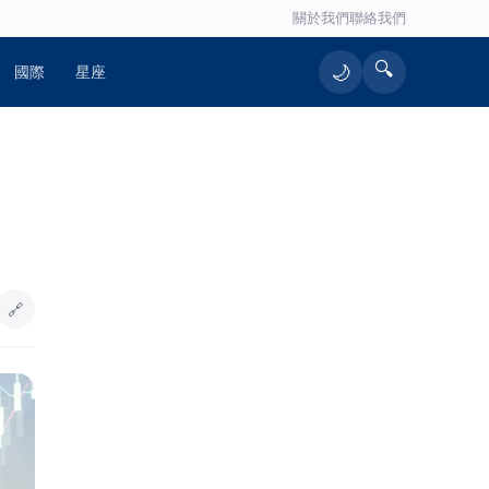
關於我們
聯絡我們
🔍
🌙
國際
星座
🔥 熱門文章
原鄉民宅大火 濃煙滾滾消防人員疾速
1
馳援
🔗
三明治世代主管遭資遣 「勞工就業通
2
計畫」助重返研發崗位
智匯保經人力成長雙冠王三連霸 首選
3
品牌邁向萬人保經新里程
數千歌迷齊聚關山 《心動拾光－歲月
4
經典抒情之夜》精彩登場