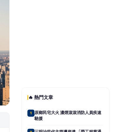
跨國極限24小時挑戰！高雄警政與企
5
業界聯手登頂富士山 揭密「辦案與
創業」背後的鋼鐵毅力
📰 同分類文章
搶攻新加坡旅遊市場！南投攜
日月潭、九九峰拓展國際商機
高齡不是終點而是夢想起點！
教育部打造「人生設計夢工
場」 參展第3屆高齡健康產業
博覽會