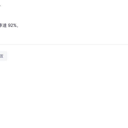
樓。
達 92%。
。
置
ty 宣布，已將其位於曼哈頓中城、地址為東 53 街 10 號（
 Partners Llp，交易金額達 3.122 億美元。