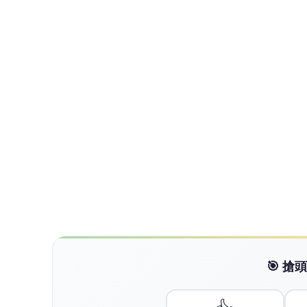
商傳媒
商
查看更多文章 →
NEXT
SilverDoor旗下新品牌全球拓點 
向下繼續閱讀
SilverDoor旗下新品