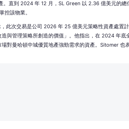
搶頭香！這篇你的反應？
😮
😡
哇
怒
沒有人反應，當第一個!