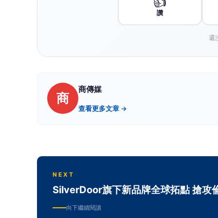
商
商傳媒
2026-08-07 16:25:19
商傳媒
｜責任編輯／綜合外電報導
專為商務差旅人士提供服務式公寓住宿解決方案的 Sy
敦、都柏林、美國矽谷及紐約等全球四大主要城市。
下，其服務內容是直接管理的服務式公寓組合
Synergy by SilverDoor 的成立，源於 2025 年 
該品牌結合了 Synergy Global Housing
紀代理基礎設施及技術平台。其設計理念旨在
控權、專屬住宿解決方案或在高需求市場中尋
元或個別房源。