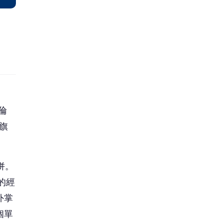
接營
協助
體
雄