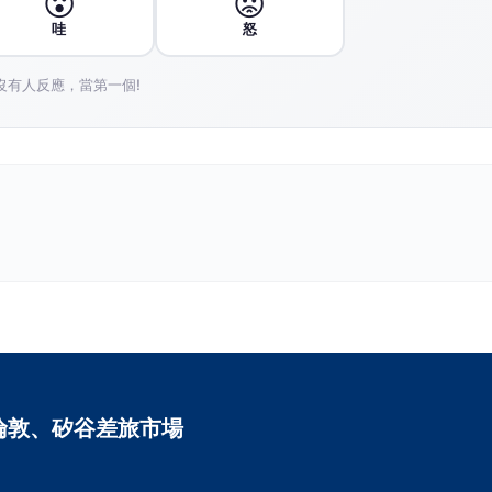
nergy by SilverDoor，已於昨日（6日）正式進軍
這個新品牌隸屬於知名服務式住宿專家 SilverDoor
，專為企業客戶提供以飯店式服務為導向的長住選擇。
8 月 SilverDoor 與 Synergy Global Housing LLC 的
 LLC 在直接租賃方面的專業知識與品牌組合，以及 SilverDoor
應對全球差旅住宿市場的生態需求，特別是當客戶需要額
找住宿時，能夠提供即時支援，例如承租整個建築物、多
廣告