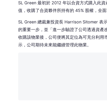
🎯 
👍
讚
還