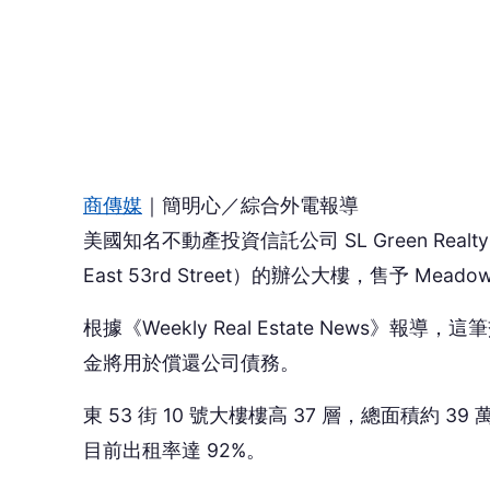
根據《Weekly Real Estate News》報
金將用於償還公司債務。
東 53 街 10 號大樓樓高 37 層，總面積
目前出租率達 92%。
SL Green 最初於 2012 年以合資方式購入此資產。
值，收購了合資夥伴所持有的 45% 股權，全
SL Green 總裁兼投資長 Harrison Sito
的重要一步，並「進一步驗證了公司透過資產改
收購該物業後，公司便將其定位為可充分利用市場
示，公司期待未來能繼續管理此物業。