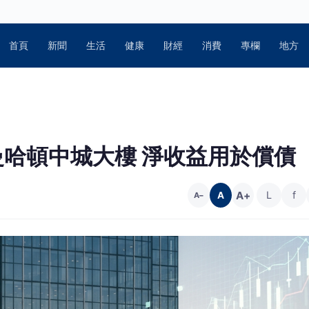
首頁
新聞
生活
健康
財經
消費
專欄
地方
美元售曼哈頓中城大樓 淨收益用於償債
A+
L
f
A
A−