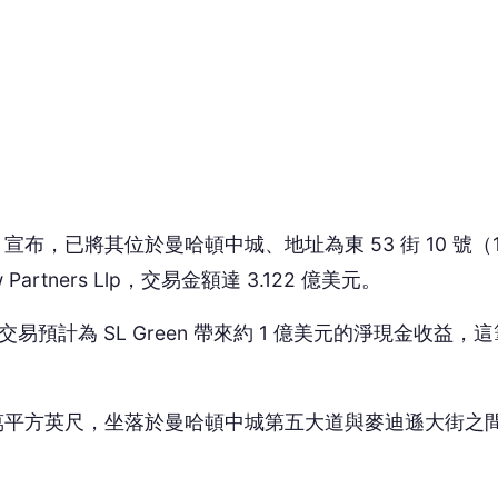
導，這筆交易預計為 SL Green 帶來約 1 億美元的淨現金收益，
約 39 萬平方英尺，坐落於曼哈頓中城第五大道與麥迪遜大街之
直到 2024 年 12 月，SL Green 以 2.36 億美元的總
面掌控該物業。
mer 表示，此次交易是公司 2026 年 25 億美元策略性資產處置
造與管理策略所創造的價值」。他指出，在 2024 年底
對曼哈頓中城優質地產強勁需求的資產。Sitomer 也