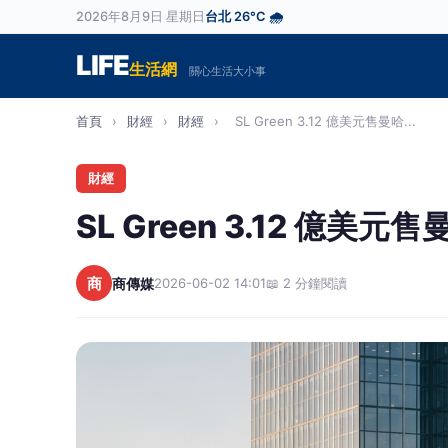
2026年8月9日 星期日
台北 26°C 🌧️
LIFE
生活網
關心生活大小事
首頁
›
財經
›
財經
›
SL Green 3.12 億美元售曼哈...
財經
SL Green 3.12 億
商
商傳媒
2026-06-02 14:01
📖 2 分鐘閱讀