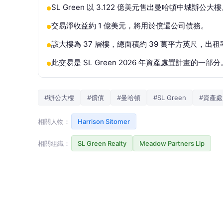
SL Green 以 3.122 億美元售出曼哈頓中城辦公大
●
交易淨收益約 1 億美元，將用於償還公司債務。
●
該大樓為 37 層樓，總面積約 39 萬平方英尺，出租率
●
此交易是 SL Green 2026 年資產處置計畫的一部分
●
#辦公大樓
#償債
#曼哈頓
#SL Green
#資產處
相關人物：
Harrison Sitomer
相關組織：
SL Green Realty
Meadow Partners Llp
商傳媒
｜簡明心／綜合外電報導
美國知名不動產投資信託公司 SL Green Real
East 53rd Street）的辦公大樓，售予 Meadow