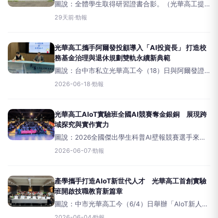
圖說：全體學生取得研習證書合影。（光華高工提
供） （記者張亞痕／台中報導）因應人工智慧
29天前
·
勁報
（AI）、物聯網（IoT）及淨零轉型浪潮，台中市光
華高工於6月29日至7月7日舉辦為期9天、總計56小
時的暑期科技
光華高工攜手阿爾發投顧導入「AI投資長」 打造校
務基金治理與退休規劃雙軌永續新典範
圖說：台中市私立光華高工今（18）日與阿爾發證
券投資顧問公司正式簽署顧問合作協議，（左）光
2026-06-18
·
勁報
華高工傅國樑校長、阿爾發投顧陳志彥董事長。
（記者張亞痕攝） （記者張亞痕／台中報導）面對
少子化、高齡化以及全球
光華高工AIoT實驗班全國AI競賽奪金銀銅 展現跨
域探究與實作實力
圖說：2026全國傑出學生科普AI壁報競賽選手來賓
大合影。（光華高工提供） （記者張亞痕／台中報
2026-06-07
·
勁報
導）面對全球人工智慧（AI）技術快速發展，技職
教育也持續與時俱進。光華高工「AIoT新人才實驗
班」近日參
產學攜手打造AIoT新世代人才 光華高工首創實驗
班開啟技職教育新篇章
圖說：中市光華高工今（6/4）日舉辦「AIoT新人才
實驗班」校外實習課程暨企業簽約記者會，宣布攜
2026-06-04
·
勁報