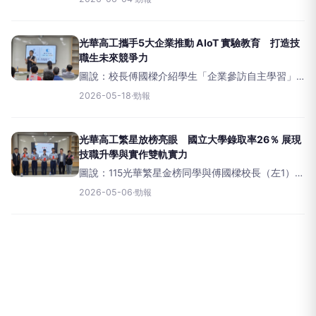
手6家指標企業，共同打造全新產學合作模式。（記
者張亞痕攝） （記者張亞痕／台中報導）面對AI與
物聯網（A
光華高工攜手5大企業推動 AIoT 實驗教育 打造技
職生未來競爭力
圖說：校長傅國樑介紹學生「企業參訪自主學習」
實驗教育課程規劃與實施方式。（光華高工提
2026-05-18
·
勁報
供） （記者張亞痕／台中報導）隨著國中教育會考
落幕，學生與家長也正式進入升學選擇的重要階
段。面對人工智慧（AI）、物
光華高工繁星放榜亮眼 國立大學錄取率26％ 展現
技職升學與實作雙軌實力
圖說：115光華繁星金榜同學與傅國樑校長（左1）與
謝隆發董事長（右2）與呂宜璘理事長（右1）。
2026-05-06
·
勁報
（記者張亞痕攝） （記者張亞痕／台中報導）115學
年度科技校院繁星計畫聯合推薦甄選入學於5月5日
放榜，台中