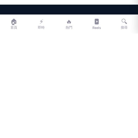
LIFE
生活網
🏠
⚡
🔥
🔍
首頁
即時
熱門
搜尋
Reels
LIFE 生活網是台灣領先的生活資訊平台，提供即時新聞、生活、健康、
財經、娛樂等多元內容。
f
L
▶
📷
新聞分類
新聞
更多內容
生活
地方新聞
健康
關於 LIFE
國際新聞
財經
合作夥伴
星座運勢
消費
關於我們
隱私權政策
服務條款