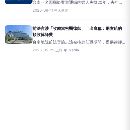
台南一名因竊盜案遭通緝的婦人失蹤20年，去年遭
宣告死亡，未料她日前現身警局投案，警方查詢資
2026-06-11
·
中天新聞
料嚇了一跳，經確認其身分後將她解送歸案並通報
撤銷其死亡宣告。台南地方法院。（圖／資料畫
面）警方調查，陳姓婦人（
前法官涉「收錢當密醫律師」 出庭稱：朋友給的
預收律師費
台南地院前法官施志遠被控於任職期間，提供律師
法律意見、代撰書狀，甚至提供案件當事人法律諮
2026-05-29
·
上報Up Media
詢並收費，遭法官評鑑委員會認定違反《法官法》
移送懲戒，並建議免除法官職務，不得再任用為公
務員。職務法庭今天（29