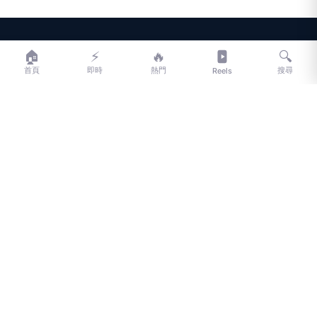
LIFE
生活網
🏠
⚡
🔥
🔍
首頁
即時
熱門
搜尋
Reels
LIFE 生活網是台灣領先的生活資訊平台，提供即時新聞、生活、健康、
財經、娛樂等多元內容。
f
L
▶
📷
新聞分類
新聞
更多內容
生活
地方新聞
健康
關於 LIFE
國際新聞
財經
合作夥伴
星座運勢
消費