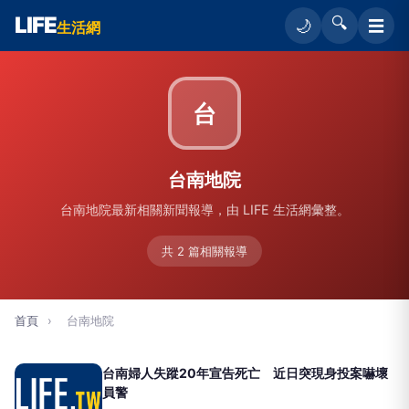
LIFE
🔍
☰
🌙
生活網
台
台南地院
台南地院最新相關新聞報導，由 LIFE 生活網彙整。
共 2 篇相關報導
首頁
›
台南地院
台南婦人失蹤20年宣告死亡 近日突現身投案嚇壞
員警