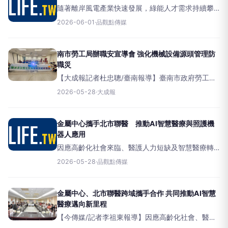
隨著離岸風電產業快速發展，綠能人才需求持續攀
升。由經濟部委託金屬工業研究發展中心營運的海
2026-06-01
·
品觀點傳媒
洋科技產業創新專區推動「風電產業國際人才培訓
班」，今年首梯課程已於4月初順利結訓。專區長期
深耕綠領人才培育
南市勞工局辦職安宣導會 強化機械設備源頭管理防
職災
【大成報記者杜忠聰/臺南報導】臺南市政府勞工局
為持續深化產業職業安全文化，提升企業對機械設
2026-05-28
·
大成報
備安全使用及相關法規的認知，28日上午攜手財團
法人金屬工業研究發展中心，於永康科技園區服務
中心舉辦「115年度
金屬中心攜手北市聯醫 推動AI智慧醫療與照護機
器人應用
因應高齡化社會來臨、醫護人力短缺及智慧醫療轉
型需求，金屬工業研究發展中心與臺北市立聯合醫
2026-05-28
·
品觀點傳媒
院27日正式簽署合作備忘錄（MOU），雙方將結合
臨床醫療與技術研發能量，共同推動AI智慧醫療、
自動化系統及
金屬中心、北市聯醫跨域攜手合作 共同推動AI智慧
醫療邁向新里程
【今傳媒/記者李祖東報導】因應高齡化社會、醫護