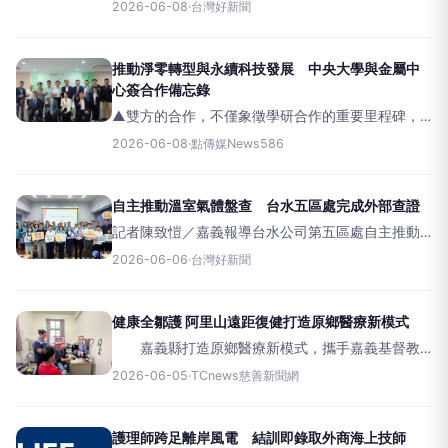
究發展中心攜手合作，打造兼具創新與永續發展之
2026-06-08
·
台灣好新聞
合作平台。因應全球淨零碳排與能源轉型趨勢，中
央大學6月8日與金屬工業研究發展中心簽署「前瞻
綠能合作備忘錄」，
推動淨零轉型與永續科技發展 中央大學與金屬中
心簽合作備忘錄
▲雙方的合作，不僅象徵學研合作的重要里程碑，
也展現雙方共同投入前瞻綠能技術發展與永續發展
2026-06-08
·
點傳媒News586
之決心。【News586／記者彭慧婉報導】中央大學6
月8日與金屬工業研究發
自主推動溫室氣體盤查 台水五區處完成外部查證
記者陳致愷／嘉義報導台水公司第五區處自主推動
溫室氣體盤查，並順利完成外部查證。（圖/台水公
2026-06-06
·
台灣好新聞
司五區處提供）為配合政府核定之「國家因應氣候
變遷行動綱領」及「第三期溫室氣體階段管制目
標」，台水公司第五區管理
健康全鄒護 阿里山遠距復健打造原鄉醫療新模式
嘉義縣打造原鄉醫療新模式，攜手嘉義基督教
醫院、奇美醫院及金屬工業研究發展中心，運用智
2026-06-05
·
TCnews慈善新聞網
慧醫療科技，增設遠距復健科門診，山美衛生室建
置物理治療據點，自6月1日起於雙週四上午提供遠
距復健門診，每週二、
護理師跨足離岸風電 結訓即錄取外商海上技師