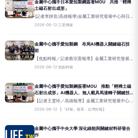
用為推動方向。會中由金屬
金屬中心攜手日本愛知製鋼簽署MOU 共推「輕稀
土磁石射出成形」
(記者李靜音/高雄報導)金屬工業研究發展中心與日
本愛知製鋼株式會社簽署合作備忘錄（MOU），聚
2026-06-12
·
三星傳媒
焦輕稀土磁石射出成形關鍵技術合作，並以AI機器
人、無人載具馬達轉子等高值化應用為推動方向。
會中由金屬中心副
金屬中心攜手愛知製鋼 布局AI機器人關鍵磁石技
術
【焦點時報／記者蔡宗憲報導】金屬工業研究發展
中心與日本愛知製鋼株式會社於2026年06月11日簽
2026-06-12
·
焦點時報
署合作備忘錄（MOU），聚焦輕稀土磁石射出成形
關鍵技術合作，並以AI機器人、無人載具馬達轉子
等高值化應
金屬中心攜手愛知製鋼簽署MOU 推動「輕稀土磁
石射出成形」AI機器人、無人載具馬達轉子關鍵技
術研究
【記者王雯玲／高雄報導】金屬工業研究發展中心
與日本愛知製鋼株式會社於2026年06月11日簽署合
2026-06-12
·
【『好報』報系：台灣好報】
作備忘錄（MOU），聚焦輕稀土磁石射出成形關鍵
技術合作，並以AI機器人、無人載具馬達轉子等高
金屬中心攜手中央大學 深化綠能與關鍵材料研發合
作