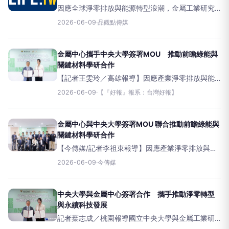
因應全球淨零排放與能源轉型浪潮，金屬工業研究
發展中心與國立中央大學於6月8日正式簽署前瞻綠
2026-06-09
·
品觀點傳媒
能合作意向書（MOU），雙方將整合學術研究與產
業應用能量，聚焦再生能源、儲能電網、氫能與燃
料電池及綠色材
金屬中心攜手中央大學簽署MOU 推動前瞻綠能與
關鍵材料學研合作
【記者王雯玲／高雄報導】因應產業淨零排放與能
源轉型趨勢，金屬工業研究發展中心於6月8日與國
2026-06-09
·
【『好報』報系：台灣好報】
立中央大學正式簽署前瞻綠能合作意向書(MOU)，
簽署儀式由金屬中心劉嘉茹董事長與中央大學校長
蕭述三
金屬中心與中央大學簽署MOU 聯合推動前瞻綠能與
關鍵材料學研合作
【今傳媒/記者李祖東報導】因應產業淨零排放與能
源轉型趨勢，金屬工業研究發展中心於6月8日與國
2026-06-09
·
今傳媒
立中央大學正式簽署前瞻綠能合作意向書(MOU)，
簽署儀式由金屬中心劉嘉茹董事長與中央大學校長
蕭述三代表進
中央大學與金屬中心簽署合作 攜手推動淨零轉型
與永續科技發展
記者葉志成／桃園報導國立中央大學與金屬工業研