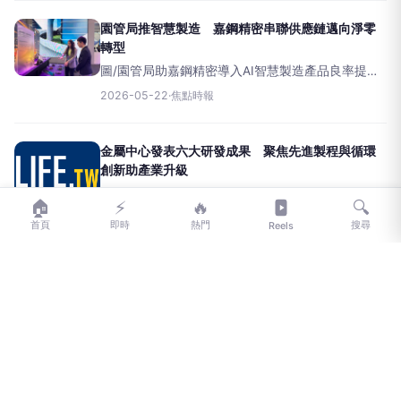
專區(MTIC)舉辦「BlueTech20
園管局推智慧製造 嘉鋼精密串聯供應鏈邁向淨零
轉型
圖/園管局助嘉鋼精密導入AI智慧製造產品良率提升
至95%(嘉鋼精密參展淨零城市展【News586／記者
2026-05-22
·
焦點時報
張淑慧報導】經濟部產業園區管理局22日表示，臺
南分局積極協助轄內企業推動智慧科技升級，成功
金屬中心發表六大研發成果 聚焦先進製程與循環
創新助產業升級
在經濟部產業技術司支持下，金屬工業研究發展中
🏠
⚡
🔥
🔍
心14日於大臺南會展中心舉辦「114年度研發成果發
2026-05-18
·
品觀點傳媒
首頁
即時
熱門
搜尋
Reels
表會」，聚焦「先進製程」與「循環創新」兩大主
軸，發表六項具前瞻性的關鍵技術，展現推動產業
升級轉型與永
金屬中心114年度研發成果發表會登場 六大關鍵技
術助攻產業升級轉型
【記者王雯玲／高雄報導】在經濟部產業技術司支
持下，金屬工業研究發展中心於5月14日在大臺南會
2026-05-18
·
【『好報』報系：台灣好報】
展中心舉辦「114年度研發成果發表會」，本次發表
會聚焦「先進製程」與「循環創新」兩大領域，發
表六
台南推AI數位轉型 最高補助500萬元助企業升級