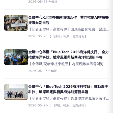
人力短缺及智慧醫療轉型需求，金屬工業研究發展
2026-05-28
·
今傳媒
中心、臺北市立聯合醫院於5月27日正式簽署雙方合
作備忘錄（MOU），以北市聯醫作為臨床實務與場
域驗證基地，
金屬中心X北市聯醫跨域攜合作 共同推動AI智慧醫
療邁向新里程
【記者王雯玲／高雄報導】因應高齡化社會、醫護
人力短缺及智慧醫療轉型需求，金屬工業研究發展
2026-05-28
·
【『好報』報系：台灣好報】
中心、臺北市立聯合醫院於5月27日正式簽署雙方合
作備忘錄（MOU），以北市聯醫作為臨床實務與場
域驗證
金屬中心舉辦「Blue Tech 2026海洋科技日」 全力
推動海洋科技、離岸風電與新興海洋能源新串聯
【今傳媒/記者李祖東報導】為展現離岸風電與海洋
科技多元應用成果，並促進產業交流合作，金屬工
2026-05-27
·
今傳媒
業研究發展中心於今日(27)於高雄海洋科技產業創新
專區(MTIC)舉辦「BlueTech2026海洋科
金屬中心「Blue Tech 2026海洋科技日」推動海洋
科技、離岸風電與新興海洋能源新串聯
【記者王雯玲／高雄報導】為展現離岸風電與海洋
科技多元應用成果，並促進產業交流合作，金屬工
2026-05-27
·
【『好報』報系：台灣好報】
業研究發展中心於今日(27)於高雄海洋科技產業創新