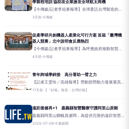
學製程培訓 協助攻企業搶攻全球航太商機
【今傳媒/記者李祖東報導】全球委託台灣製造的飛
機引擎零組件訂單中，高達75%由高雄地區廠商負
3天前
·
今傳媒
責加工生產。為協助在地航太業者提前接軌2027年
即將上路的國際最新認證規範，並因應綠色製造與
淨零轉型趨勢
促產學研共創機器人產業化可行方案 首屆「臺灣機
器人競賽」北中說明會反應熱烈
【今傳媒/記者李祖東報導】為呼應政府推動智慧機
器人產業發展政策，第一屆「臺灣機器人競賽」在
4天前
·
今傳媒
經濟部產業技術司與高雄市政府共同指導下，由台
灣區電機電子工業同業公會（電電公會）號召產業
鏈夥伴，並由金屬工
青年跨域學銲接 高分署助一臂之力
【記者王雯玲／高雄報導】勞動部勞動力發展署高
屏澎東分署配合國家重點產業發展政策推動多元化
17天前
·
【『好報』報系：台灣好報】
職業訓練，針對15至29歲待業青年提供產業所需之
專業技能培訓，不僅提供訓練費用補助，符合資格
者還可額
遠距復健再+1 嘉義縣智慧醫療守護阿里山原鄉
嘉義縣阿里山鄉幅員遼闊，為提供完善的遠距智慧
醫療服務，嘉義縣衛生局攜手奇美醫院、嘉義基督
2026-07-08
·
中廣新聞
教醫院及金屬工業研究發展中心，於阿里山鄉達邦