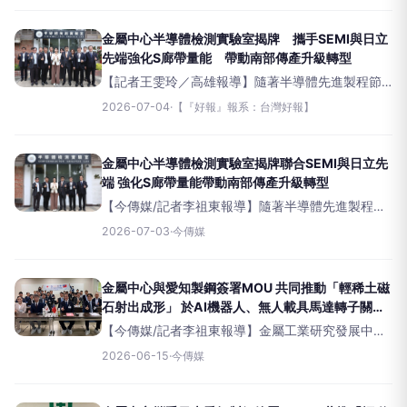
衛生室建置遠距復健醫療平台，透過智慧科技串聯
醫療資源，將醫院復健專科
金屬中心半導體檢測實驗室揭牌 攜手SEMI與日立
先端強化S廊帶量能 帶動南部傳產升級轉型
【記者王雯玲／高雄報導】隨著半導體先進製程節
點持續微縮，晶圓製造廠對設備關鍵零組件之表面
2026-07-04
·
【『好報』報系：台灣好報】
潔淨度、材料穩定性與表面缺陷控管能力要求日益
嚴苛。為呼應政府推動「大南方新矽谷」及南台灣
半導體S
金屬中心半導體檢測實驗室揭牌聯合SEMI與日立先
端 強化S廊帶量能帶動南部傳產升級轉型
【今傳媒/記者李祖東報導】隨著半導體先進製程節
點持續微縮，晶圓製造廠對設備關鍵零組件之表面
2026-07-03
·
今傳媒
潔淨度、材料穩定性與表面缺陷控管能力要求日益
嚴苛。為呼應政府推動「大南方新矽谷」及南台灣
半導體S廊帶布局，
金屬中心與愛知製鋼簽署MOU 共同推動「輕稀土磁
石射出成形」 於AI機器人、無人載具馬達轉子關鍵
技術研究
【今傳媒/記者李祖東報導】金屬工業研究發展中心
與日本愛知製鋼株式會社簽署合作備忘錄
2026-06-15
·
今傳媒
（MOU），聚焦輕稀土磁石射出成形關鍵技術合
作，並以AI機器人、無人載具馬達轉子等高值化應