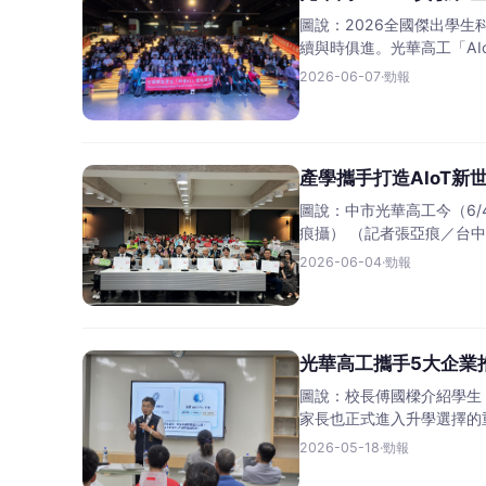
圖說：2026全國傑出學生
續與時俱進。光華高工「AI
2026-06-07
·
勁報
產學攜手打造AIoT
圖說：中市光華高工今（6
痕攝） （記者張亞痕／台中
2026-06-04
·
勁報
光華高工攜手5大企業推
圖說：校長傅國樑介紹學生
家長也正式進入升學選擇的
2026-05-18
·
勁報