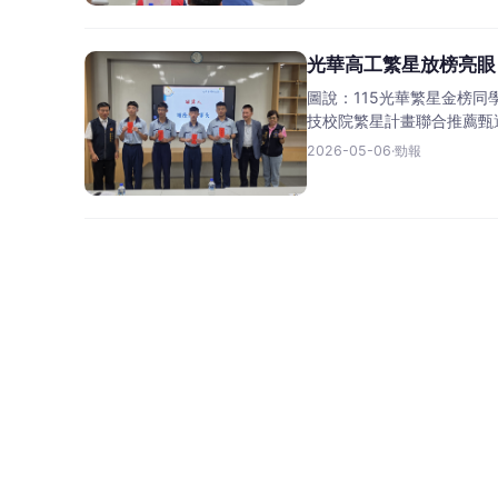
光華高工繁星放榜亮眼
圖說：115光華繁星金榜同
技校院繁星計畫聯合推薦甄
2026-05-06
·
勁報