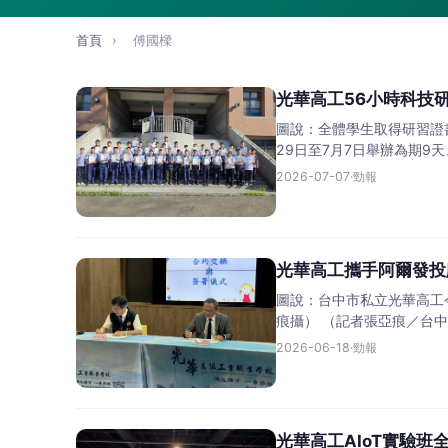
首頁
›
傅國樑
光華高工56小時科技
圖說：全體學生取得研習證
29日至7月7日舉辦為期9
2026-07-07
·
勁報
光華高工攜手阿爾發投
圖說：台中市私立光華高工
痕攝） （記者張亞痕／台
2026-06-18
·
勁報
光華高工AIoT實驗班