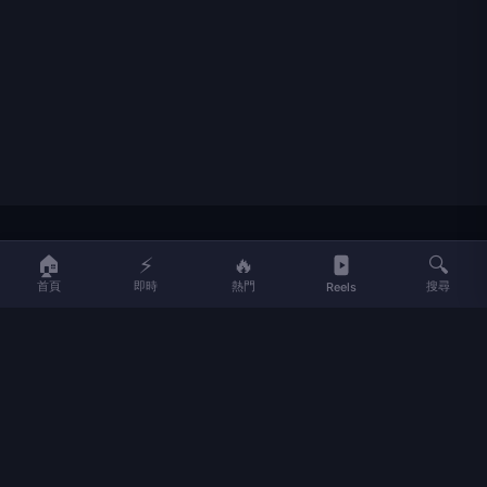
LIFE
生活網
🏠
⚡
🔥
🔍
首頁
即時
熱門
搜尋
Reels
LIFE 生活網是台灣領先的生活資訊平台，提供即時新聞、生活、健康、
財經、娛樂等多元內容。
f
L
▶
📷
新聞分類