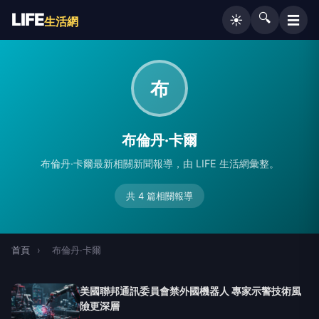
LIFE
🔍
☰
☀️
生活網
布
布倫丹·卡爾
布倫丹·卡爾最新相關新聞報導，由 LIFE 生活網彙整。
共 4 篇相關報導
首頁
›
布倫丹·卡爾
美國聯邦通訊委員會禁外國機器人 專家示警技術風
險更深層