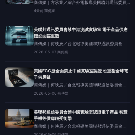
商傳媒｜方承業／綜合外電報導美國聯邦通訊委員
會（FCC）近日宣布，將所有未來進入美國市場的
4天前
·
商傳媒
外國製移動機器人及連網逆變器列入禁止清單，理
由是出於國家安全考量。這項舉措旨在降低潛在的
外部風險，確保
美聯邦通訊委員會禁中港測試實驗室 電子產品供應
鏈恐面臨重塑
商傳媒｜何映辰／台北報導美國聯邦通訊委員會
（FCC）於本年4月30日以一致投票通過一項禁
2026-05-07
·
商傳媒
令，禁止來自中國及香港的測試實驗室為銷往美國
市場的電子裝置提供認證服務。此舉預計將對全球
電子產品供應鏈產
美國FCC擬全面禁止中國實驗室認證 恐重塑全球電
子供應鏈
商傳媒｜何映辰／台北報導美國聯邦通信委員會
（FCC）於上週四（4月30日）投票通過一項提
2026-05-06
·
商傳媒
案，計劃全面禁止位於中國及香港的實驗室為銷往
美國的電子產品提供認證服務。此舉是基於美國國
家安全考量，擔憂
美聯邦通信委員會禁中國實驗室認證電子產品 智慧
手機等供應鏈受衝擊
商傳媒｜何映辰／台北報導美國聯邦通信委員會
（FCC）於四月三十日一致投票通過一項提案，將
2026-05-06
·
商傳媒