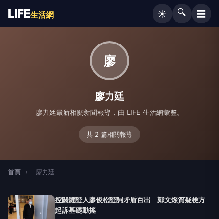
LIFE
🔍
☰
☀️
生活網
廖
廖力廷
廖力廷最新相關新聞報導，由 LIFE 生活網彙整。
共 2 篇相關報導
首頁
›
廖力廷
控關鍵證人廖俊松證詞矛盾百出 鄭文燦質疑檢方
起訴基礎動搖