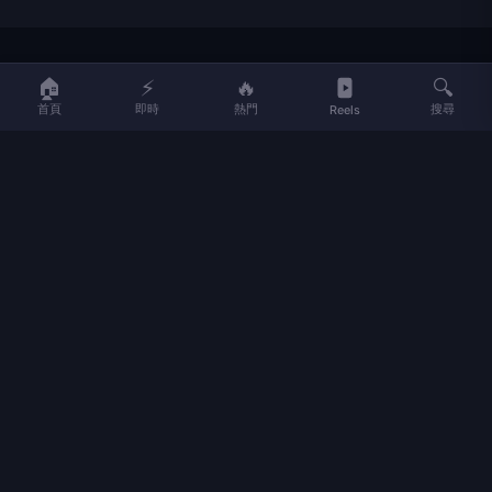
LIFE
生活網
🏠
⚡
🔥
🔍
首頁
即時
熱門
搜尋
Reels
LIFE 生活網是台灣領先的生活資訊平台，提供即時新聞、生活、健康、
財經、娛樂等多元內容。
f
L
▶
📷
新聞分類
新聞
更多內容
生活
地方新聞
健康
關於 LIFE
國際新聞
財經
合作夥伴
星座運勢
消費