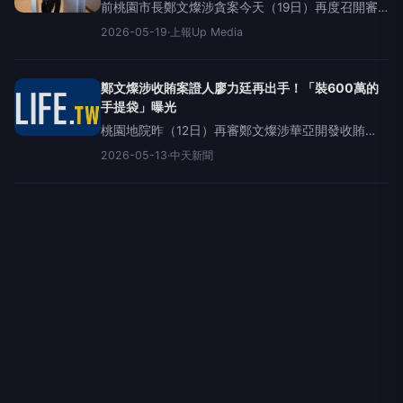
前桃園市長鄭文燦涉貪案今天（19日）再度召開審
理庭，針對本案最核心的關鍵證人廖俊松進行交叉
2026-05-19
·
上報Up Media
詰問。鄭文燦方事後聲明，經過一整天的庭訊，廖
俊松在法庭上的證詞不僅與檢方起訴書内容出現多
處重大出入，更自曝其有
鄭文燦涉收賄案證人廖力廷再出手！「裝600萬的
手提袋」曝光
桃園地院昨（12日）再審鄭文燦涉華亞開發收賄
案，汙點證人廖力廷再度出庭並提出黑色手提袋供
2026-05-13
·
中天新聞
扣押。廖力廷攜帶聲稱是裝600萬政治獻金的黑色手
提袋出庭。（圖／翻攝畫面）廖力廷昨以汙點證人
身分，被桃園地院二度